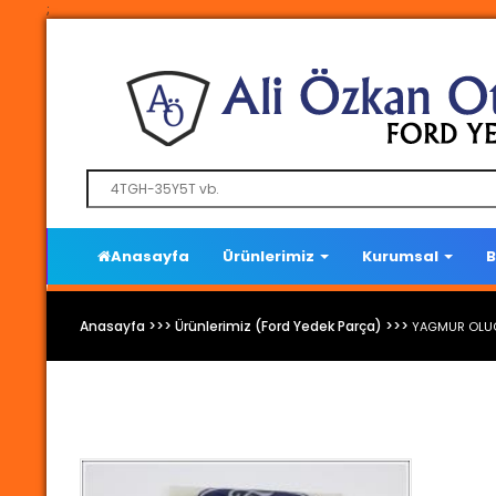
;
Anasayfa
Ürünlerimiz
Kurumsal
B
Anasayfa >>> Ürünlerimiz (Ford Yedek Parça) >>>
YAGMUR OLUGU
Ford Yedek Parça