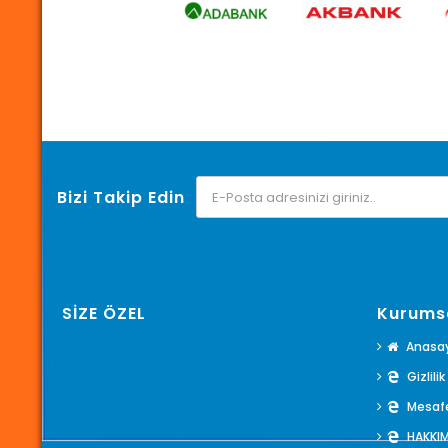
Bizi Takip Edin
SİZE ÖZEL
Kurums
Anasa
Gizlili
Mesafe
HAKKI