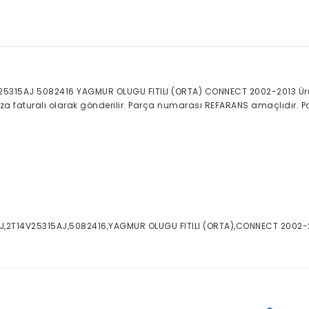
25315AJ 5082416 YAGMUR OLUGU FITILI (ORTA) CONNECT 2002-2013 Ürün
nıza faturalı olarak gönderilir. Parça numarası REFARANS amaçlıdır. P
AJ,2T14V25315AJ,5082416,YAGMUR OLUGU FITILI (ORTA),CONNECT 2002-