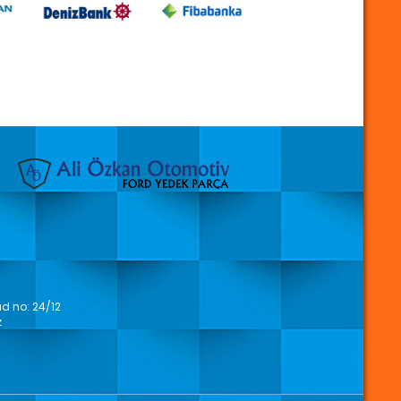
 no: 24/12
z