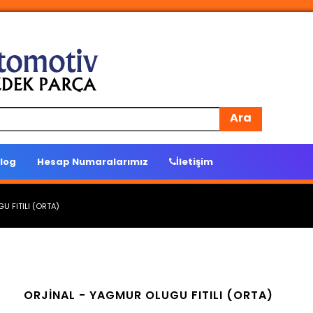
Ara
log
Hesap Numaralarımız
İletişim
 FITILI (ORTA)
ORJİNAL -
YAGMUR OLUGU FITILI (ORTA)