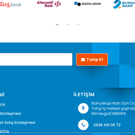
Takip Et
al
İLETİŞİM
Bahçekapı Mah San Cad
yfa
Yahşi İş merkezi şaşma
k Sözleşmesi
Etimesgut/ANKARA
li Satış Sözleşmesi
0538 491 36 73
MIZDA