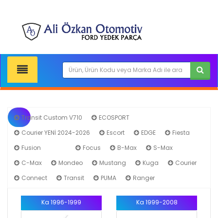
Transit Custom V710
ECOSPORT
Courier YENİ 2024-2026
Escort
EDGE
Fiesta
Fusion
Ka
Focus
B-Max
S-Max
C-Max
Mondeo
Mustang
Kuga
Courier
Connect
Transit
PUMA
Ranger
Ka 1996-1999
Ka 1999-2008