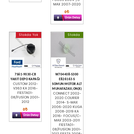
MAX 2007-2020
0
Stokda Yok
Stokda
7S61-9030-CB
W704408-S300
YAKIT DEPO KAPAĞI
E826163-S
CUSTOM 2012-
SOMUN:MOTOR ALT
V363 KA 2016-
MUHAFAZASI,ON(X)
FİESTA01-
CONNECT 2002-
08/FUSİON 2001-
2020 COURİER
2012
2014- S-MAX
2006-2020 KUGA
0
2008-2019 KA
2016- FOCUS/C-
MAX 2003-2011
FİESTA01-
08/FUSİON 2001-
2012 FİESTA 2008-