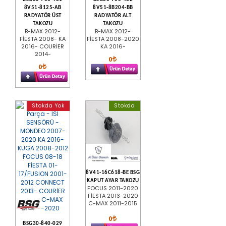
8V51-8125-AB
8V51-8B204-BB
RADYATÖR ÜST
RADYATÖR ALT
TAKOZU
TAKOZU
B-MAX 2012-
B-MAX 2012-
FİESTA 2008- KA
FİESTA 2008-2020
2016- COURİER
KA 2016-
2014-
0
0
Stokda Yok
Stokda
8V41-16C618-BE BSG
KAPUT AYAR TAKOZU
FOCUS 2011-2020
FİESTA 2013-2020
C-MAX 2011-2015
0
BSG30-840-029