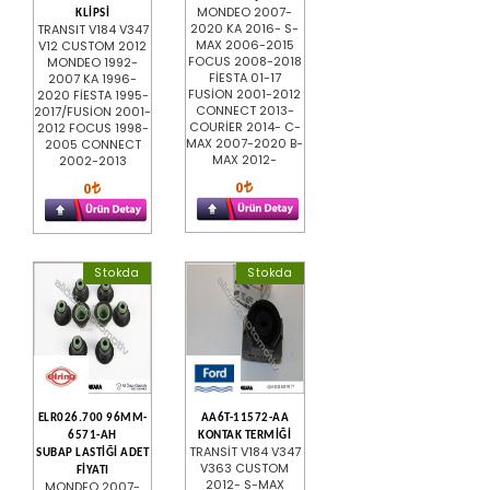
MONDEO 2007-
KLİPSİ
2020 KA 2016- S-
TRANSIT V184 V347
MAX 2006-2015
V12 CUSTOM 2012
FOCUS 2008-2018
MONDEO 1992-
FİESTA 01-17
2007 KA 1996-
FUSİON 2001-2012
2020 FİESTA 1995-
CONNECT 2013-
2017/FUSİON 2001-
COURİER 2014- C-
2012 FOCUS 1998-
MAX 2007-2020 B-
2005 CONNECT
MAX 2012-
2002-2013
0
0
Stokda
Stokda
ELR026.700 96MM-
AA6T-11572-AA
6571-AH
KONTAK TERMİĞİ
TRANSİT V184 V347
SUBAP LASTİĞİ ADET
V363 CUSTOM
FİYATI
2012- S-MAX
MONDEO 2007-