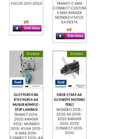
FOCUS 2011-2023
TRANSİT C MAX
CONNECT CUSTOM
S MAX RANGER
MONDEO FOCUS
0
KA FİESTA
0
Stokda
Stokda
GL3T-9G854-BA
GR2B-17664-AA
8T4T-9G854-AA
SU FISKİYE MOTORU
MUSUR KOMPLE -
TEKLİ
MONDEO 2015-
STOP LAMBASI
2020 KA 2016-
TRANSİT 2014-
2020 RANGER
2020 RANGER
2012-2020
2012- MONDEO
CONNECT 2013-
2013- KUGA 2013-
2020
S-MAX 2015-
CONNECT 2013- KA