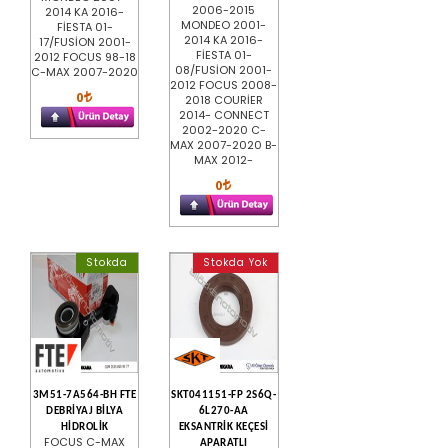
2006-2015
2014 KA 2016-
MONDEO 2001-
FİESTA 01-
2014 KA 2016-
17/FUSİON 2001-
FİESTA 01-
2012 FOCUS 98-18
08/FUSİON 2001-
C-MAX 2007-2020
2012 FOCUS 2008-
0
2018 COURİER
2014- CONNECT
2002-2020 C-
MAX 2007-2020 B-
MAX 2012-
0
Stokda
Stokda Yok
3M51-7A564-BH FTE
SKT041151-FP 2S6Q-
DEBRİYAJ BİLYA
6L270-AA
HİDROLİK
EKSANTRİK KEÇESİ
FOCUS C-MAX
APARATLI