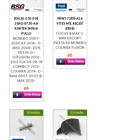
BSG30-230-038
98WT-7288-A2A
2S6Q-6730-AA
VİTES MİL KEÇESİ
KARTER TAPASI
(IB5B)
FOCUS B MAX C
PULLU
MAX ESCORT
MONDEO 2007-
FİESTA KA MONDEO
2020 KA 2016- S-
COURIER FUSİON
MAX 2006-2015
FİESTA 01-
0
17/FUSİON 2001-
2012 FOCUS 08-18
CONNECT 2013-
COURİER 2014- C-
MAX 2007-2020 B-
MAX 2012-
0
Stokda
Stokda