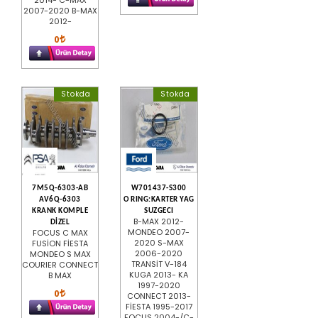
2007-2020 B-MAX
2012-
0
Stokda
Stokda
7M5Q-6303-AB
W701437-S300
AV6Q-6303
O RING:KARTER YAG
KRANK KOMPLE
SUZGECI
B-MAX 2012-
DİZEL
MONDEO 2007-
FOCUS C MAX
2020 S-MAX
FUSİON FİESTA
2006-2020
MONDEO S MAX
TRANSİT V-184
COURIER CONNECT
KUGA 2013- KA
B MAX
1997-2020
0
CONNECT 2013-
FİESTA 1995-2017
FOCUS 2004-/C-