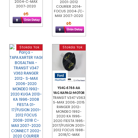
2004-C-MAX
2001-2012
2007-2020
COURİER 2014-
FOCUS 2004-/C-
0
MAX 2007-2020
0
Stokda Yok
Stokda Yok
YS4G-6766-AA
YAG KAPAGI:MOTOR
TRANSİT V347 V363
S-MAX 2006-2015
RANGER 2012-
MONDEO 1992-
2020 KA 1996-
2020 FİESTA 1995-
2017/FUSİON 2001-
2012 FOCUS 1998-
2018/C-MAX