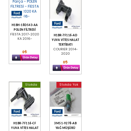
H1BH-18D543-AA
POLEN FİLTRESİ
FİESTA 2017-2020
H1BR-7F116-AD
KA 2016-
YUVA VİTES HALAT
TERTİBATI
COURIER 2014-
0
2020
0
Stokda
Stokda Yok
H1BR-7F116-CF
3M51-9278-AB
YUVA VİTES HALAT
YAĞ MÜŞÜRÜ