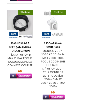
Stokda
Stokda
2S61-9C385-AA
2S6Q-6734-AA
DEPO ŞAMANDIRA
CONTA TAPA
MONDEO 2007-
TUTUCU SOMUN
2020 KA 2016- S-
FİESTA FUSİON B
MAX 2006-2015
MAX C MAX FOCUS
FOCUS 2008-2011
KA KUGA MONDEO
FİESTA 01-
CONNECT COURİER
17/FUSİON 2001-
0
2012 CONNECT
2013- COURİER
2014- C-MAX
2007-2020 B-MAX
2012-
0