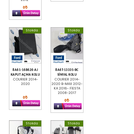
0
Stokda
Stokda
8A61-16B626-AJ
8A6T-13335-BC
KAPUT AÇMA KOLU
SİNYAL KOLU
COURIER 2014-
COURIER 2014-
2020
2020 B-MAX 2012-
KA 2016- FİESTA
2008-2017
0
0
Stokda
Stokda