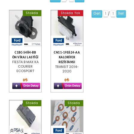
Stokda
Stokda Yok
Geri
1
1
İleri
/
C1BC-5484-BB
CN11-19E624-AA
ÖN VİRAJ LASTİĞİ
KALORİFER
FİESTA B MAX KA
REZİSTANSI
COURİER
TRANSİT 2014-
ECOSPORT
2020
0
0
Stokda
Stokda