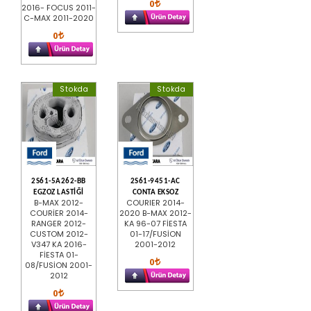
0
2016- FOCUS 2011-
C-MAX 2011-2020
0
Stokda
Stokda
2S61-5A262-BB
2S61-9451-AC
EGZOZ LASTİĞİ
CONTA EKSOZ
B-MAX 2012-
COURIER 2014-
COURİER 2014-
2020 B-MAX 2012-
RANGER 2012-
KA 96-07 FİESTA
CUSTOM 2012-
01-17/FUSİON
V347 KA 2016-
2001-2012
FİESTA 01-
0
08/FUSİON 2001-
2012
0