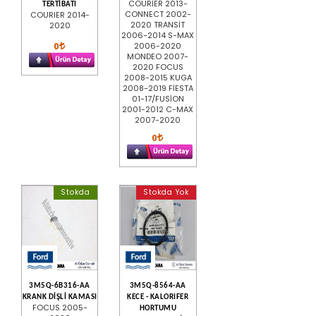
COURİER 2013-
TERTİBATI
CONNECT 2002-
COURIER 2014-
2020 TRANSİT
2020
2006-2014 S-MAX
0
2006-2020
MONDEO 2007-
2020 FOCUS
2008-2015 KUGA
2008-2019 FİESTA
01-17/FUSİON
2001-2012 C-MAX
2007-2020
0
Stokda
Stokda Yok
3M5Q-6B316-AA
3M5Q-8564-AA
KRANK DİŞLİ KAMASI
KECE - KALORIFER
FOCUS 2005-
HORTUMU