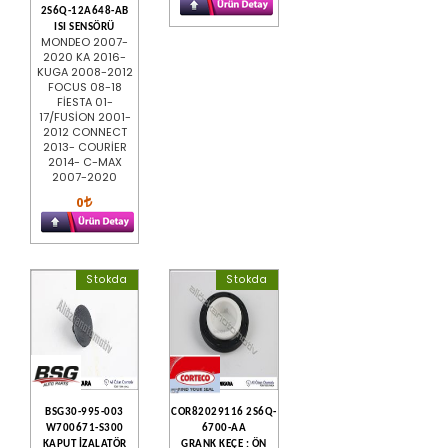
2S6Q-12A648-AB
ISI SENSÖRÜ
MONDEO 2007-
2020 KA 2016-
KUGA 2008-2012
FOCUS 08-18
FİESTA 01-
17/FUSİON 2001-
2012 CONNECT
2013- COURİER
2014- C-MAX
2007-2020
0
Stokda
Stokda
BSG30-995-003
COR82029116 2S6Q-
W700671-S300
6700-AA
KAPUT İZALATÖR
GRANK KEÇE : ÖN