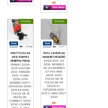
0
Stokda
Stokda
4M5T-7C534-AA
7M51-12A648-AA
SIVIC KOMPLE
HARARET MÜŞÜRÜ
KUGA 2013- KA
DEBRİYAJ PEDAL
2016- MONDEO
TRANSİT 2006-
92-00 MONDEO
2014 CUSTOM
07-14 S-MAX
2012- RANGER
2006-2020
2012- S-MAX
FOCUS 08-18
2006-2015
FOCUS 98-05
MONDEO 2007-
FİESTA 01-
2014 KUGA 2008-
17/FUSİON 2001-
2019 KA 2016-
2012 C-MAX 2007-
FOCUS 08-18
2020
FİESTA 08-
CONNECT 2002-
0
2020 COURİER
2014- C-MAX