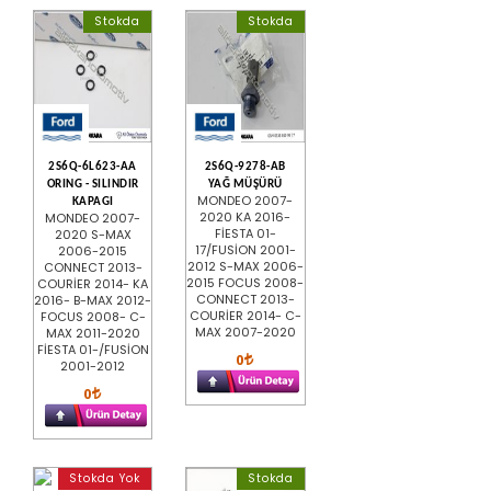
Stokda
Stokda
2S6Q-6L623-AA
2S6Q-9278-AB
ORING - SILINDIR
YAĞ MÜŞÜRÜ
MONDEO 2007-
KAPAGI
2020 KA 2016-
MONDEO 2007-
FİESTA 01-
2020 S-MAX
17/FUSİON 2001-
2006-2015
2012 S-MAX 2006-
CONNECT 2013-
2015 FOCUS 2008-
COURİER 2014- KA
CONNECT 2013-
2016- B-MAX 2012-
COURİER 2014- C-
FOCUS 2008- C-
MAX 2007-2020
MAX 2011-2020
FİESTA 01-/FUSİON
0
2001-2012
0
Stokda Yok
Stokda