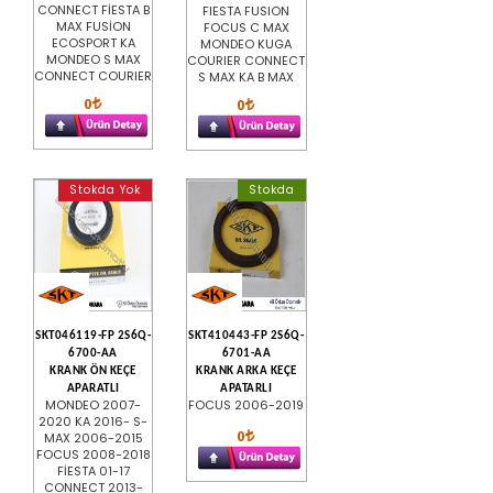
CONNECT FİESTA B
FIESTA FUSION
MAX FUSİON
FOCUS C MAX
ECOSPORT KA
MONDEO KUGA
MONDEO S MAX
COURIER CONNECT
CONNECT COURIER
S MAX KA B MAX
0
0
Stokda Yok
Stokda
SKT046119-FP 2S6Q-
SKT410443-FP 2S6Q-
6700-AA
6701-AA
KRANK ÖN KEÇE
KRANK ARKA KEÇE
APARATLI
APATARLI
MONDEO 2007-
FOCUS 2006-2019
2020 KA 2016- S-
0
MAX 2006-2015
FOCUS 2008-2018
FİESTA 01-17
CONNECT 2013-