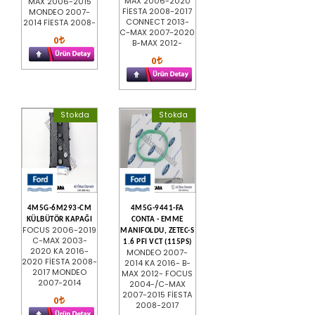
MAX 2006-2020
MAX 2006-2015
FİESTA 2008-2017
MONDEO 2007-
CONNECT 2013-
2014 FİESTA 2008-
C-MAX 2007-2020
0
B-MAX 2012-
0
Stokda
Stokda
4M5G-6M293-CM
4M5G-9441-FA
KÜLBÜTÖR KAPAĞI
CONTA - EMME
FOCUS 2006-2019
MANIFOLDU, ZETEC-S
C-MAX 2003-
1.6 PFI VCT (115PS)
2020 KA 2016-
MONDEO 2007-
2020 FİESTA 2008-
2014 KA 2016- B-
2017 MONDEO
MAX 2012- FOCUS
2007-2014
2004-/C-MAX
2007-2015 FİESTA
0
2008-2017