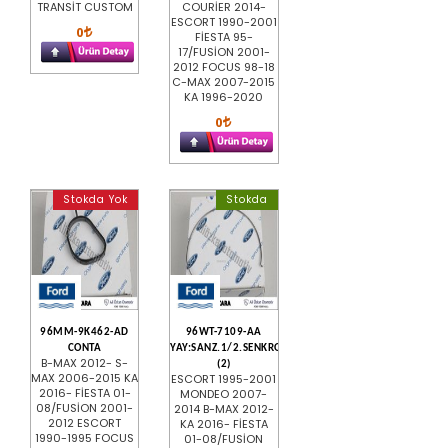
TRANSİT CUSTOM
COURİER 2014-
ESCORT 1990-2001
0
FİESTA 95-
17/FUSİON 2001-
2012 FOCUS 98-18
C-MAX 2007-2015
KA 1996-2020
0
Stokda Yok
Stokda
96MM-9K462-AD
96WT-7109-AA
CONTA
YAY:SANZ.1/2.SENKROMEC(IB5)
B-MAX 2012- S-
(2)
MAX 2006-2015 KA
ESCORT 1995-2001
2016- FİESTA 01-
MONDEO 2007-
08/FUSİON 2001-
2014 B-MAX 2012-
2012 ESCORT
KA 2016- FİESTA
1990-1995 FOCUS
01-08/FUSİON