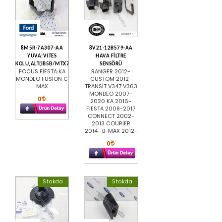
8M5R-7A307-AA
8V21-12B579-AA
YUVA:VITES
HAVA FİLTRE
KOLU,ALT(IB5B/MTX75)
SENSÖRÜ
FOCUS FİESTA KA
RANGER 2012-
MONDEO FUSİON C
CUSTOM 2012-
MAX
TRANSİT V347 V363
MONDEO 2007-
0
2020 KA 2016-
FİESTA 2008-2017
CONNECT 2002-
2013 COURİER
2014- B-MAX 2012-
0
Stokda
Stokda