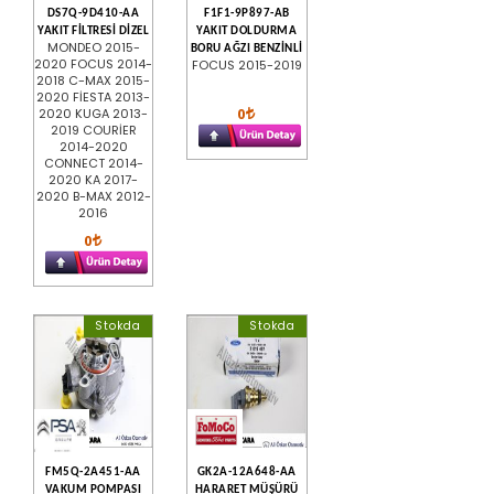
DS7Q-9D410-AA
F1F1-9P897-AB
YAKIT FİLTRESİ DİZEL
YAKIT DOLDURMA
MONDEO 2015-
BORU AĞZI BENZİNLİ
2020 FOCUS 2014-
FOCUS 2015-2019
2018 C-MAX 2015-
2020 FİESTA 2013-
0
2020 KUGA 2013-
2019 COURİER
2014-2020
CONNECT 2014-
2020 KA 2017-
2020 B-MAX 2012-
2016
0
Stokda
Stokda
FM5Q-2A451-AA
GK2A-12A648-AA
VAKUM POMPASI
HARARET MÜŞÜRÜ