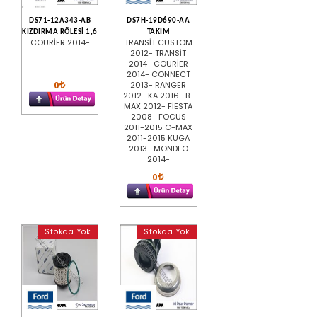
DS71-12A343-AB
DS7H-19D690-AA
KIZDIRMA RÖLESİ 1,6
TAKIM
COURİER 2014-
TRANSİT CUSTOM
2012- TRANSİT
2014- COURİER
2014- CONNECT
0
2013- RANGER
2012- KA 2016- B-
MAX 2012- FİESTA
2008- FOCUS
2011-2015 C-MAX
2011-2015 KUGA
2013- MONDEO
2014-
0
Stokda Yok
Stokda Yok