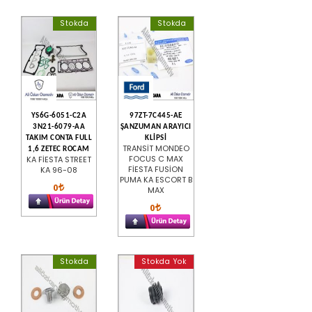
Stokda
Stokda
YS6G-6051-C2A
97ZT-7C445-AE
3N21-6079-AA
ŞANZUMAN ARAYICI
TAKIM CONTA FULL
KLİPSİ
TRANSİT MONDEO
1,6 ZETEC ROCAM
FOCUS C MAX
KA FİESTA STREET
FİESTA FUSİON
KA 96-08
PUMA KA ESCORT B
0
MAX
0
Stokda
Stokda Yok