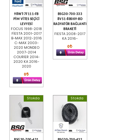
98WT-7F111-FB
BSG30-700-333
PİM VİTES SEÇİCİ
8V51-8B069-BD
LEVYESİ
RADYATÖR BAĞLANTI
FOCUS 1998-2018
BRAKETİ
FİESTA 2001-2017
FIESTA 2008-2017
B-MAX 2012-2016
KA 2016-
C-MAX 2003-
0
2020 MONDEO
2007-2014
COURİER 2014-
2020 KA 2016-
2020
0
Stokda
Stokda
BSG30-700-431
BSG30-700-432