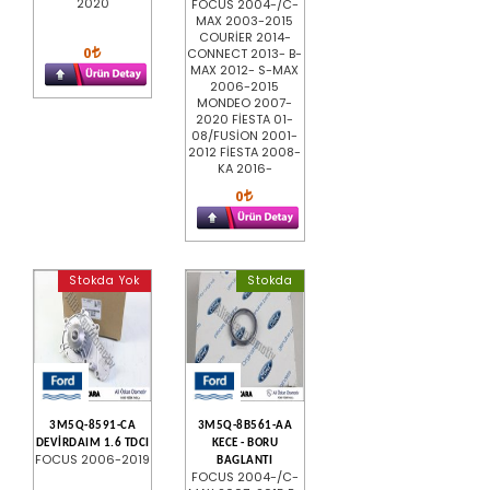
2020
FOCUS 2004-/C-
MAX 2003-2015
COURİER 2014-
0
CONNECT 2013- B-
MAX 2012- S-MAX
2006-2015
MONDEO 2007-
2020 FİESTA 01-
08/FUSİON 2001-
2012 FİESTA 2008-
KA 2016-
0
Stokda Yok
Stokda
3M5Q-8591-CA
3M5Q-8B561-AA
DEVİRDAIM 1.6 TDCI
KECE - BORU
FOCUS 2006-2019
BAGLANTI
FOCUS 2004-/C-