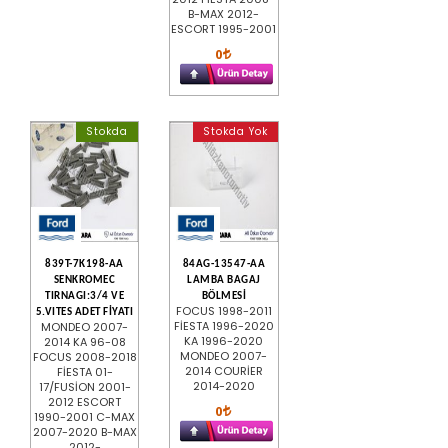
B-MAX 2012-
ESCORT 1995-2001
0
Stokda
Stokda Yok
839T-7K198-AA
84AG-13547-AA
SENKROMEC
LAMBA BAGAJ
TIRNAGI:3/4 VE
BÖLMESİ
FOCUS 1998-2011
5.VITES ADET FİYATI
FİESTA 1996-2020
MONDEO 2007-
KA 1996-2020
2014 KA 96-08
MONDEO 2007-
FOCUS 2008-2018
2014 COURİER
FİESTA 01-
2014-2020
17/FUSİON 2001-
2012 ESCORT
0
1990-2001 C-MAX
2007-2020 B-MAX
2012-