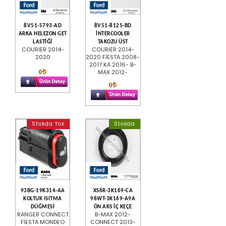
8V51-5793-AD
8V51-8125-BD
ARKA HELEZON GET
İNTERCOOLER
LASTİĞİ
TAKOZU ÜST
COURIER 2014-
COURIER 2014-
2020
2020 FİESTA 2008-
2017 KA 2016- B-
0
MAX 2012-
0
Stokda Yok
Stokda
93BG-19K314-AA
XS6R-3K169-CA
KOLTUK ISITMA
96WT-3K169-A9A
DÜĞMESİ
ÖN AKS İÇ KEÇE
RANGER CONNECT
B-MAX 2012-
FİESTA MONDEO
CONNECT 2013-