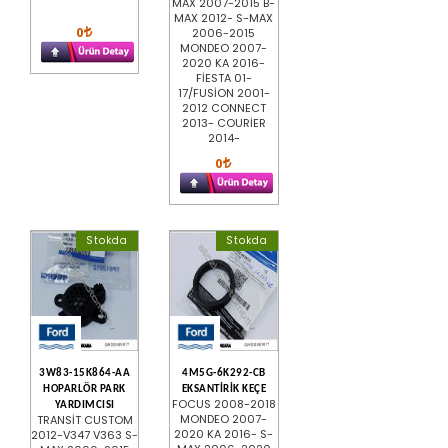
MAX 2007-2015 B-
MAX 2012- S-MAX
0
2006-2015
MONDEO 2007-
2020 KA 2016-
FİESTA 01-
17/FUSİON 2001-
2012 CONNECT
2013- COURİER
2014-
0
Stokda
Stokda
3W83-15K864-AA
4M5G-6K292-CB
HOPARLÖR PARK
EKSANTİRİK KEÇE
FOCUS 2008-2018
YARDIMCISI
MONDEO 2007-
TRANSİT CUSTOM
2020 KA 2016- S-
2012-V347 V363 S-