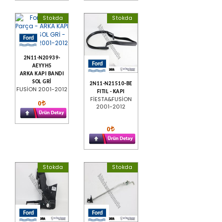
Stokda
Stokda
2N11-N20939-
AEYYH5
ARKA KAPI BANDI
SOL GRİ
2N11-N21510-BE
FUSİON 2001-2012
FITIL - KAPI
FİESTA&FUSİON
0
2001-2012
0
Stokda
Stokda