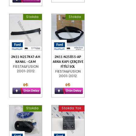
Stokda
Stokda
2N11-N257K47-AH
2N11-N25855-AP
KANAL - CAM
ARKA KAPI ÇERÇEVE
FİESTA&FUSİON
FİTİLİ SOL
2001-2012
FİESTA&FUSİON
2001-2012
0
0
Stokda
Stokda Yok