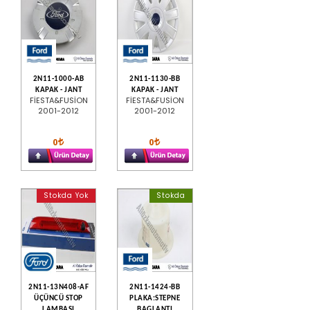
2N11-1000-AB
2N11-1130-BB
KAPAK - JANT
KAPAK - JANT
FİESTA&FUSİON
FİESTA&FUSİON
2001-2012
2001-2012
0
0
Stokda Yok
Stokda
2N11-13N408-AF
2N11-1424-BB
ÜÇÜNCÜ STOP
PLAKA:STEPNE
LAMBASI
BAGLANTI