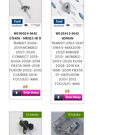
W500024-S442
W520413-S442
CİVATA - M8X25 HF 8
SOMUN
TRANSİT 2006-
TRANSİT V363 V347
2014 MONDEO
V184 S-MAX2016-
2007-2020
2020 RANGER
CONNECT 2013-
2012- MONDEO
KUGA 2008-2018
2007-2020 KUGA
FİESTA 1999-2018
2008-2019 KA
FUSİON 2002-2010
1996-2008 FİESTA
COURİER 2014-
01-08/FUSİON
FOCUS/C-MAX
2001-2012
FOCUS/C-MAX
0
0
Stokda
Stokda