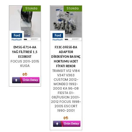
Stokda
Stokda
EM5G-6714-AA
F33C-3F656-BA
YAĞ FİLİTRESİ 1,5
ADAPTOR
ECOBOST
DİREKSİYON BASINÇ
FOCUS 2011-2015
HORTUMU ADET
KUGA
FİYATI REKOR
TRANSİT V12 V184
0
V347 V363
CUSTOM 2012-
MONDEO 1992-
2000 KA 96-08
FİESTA 01-
08/FUSİON 2001-
2012 FOCUS 1998-
2005 ESCORT
1990-2001
0