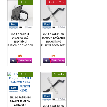
Stokda
Stokda Yok
2N11-17682-BL
2N11-17A881-AK
DIŞ AYNA SAĞ
TAMPON BAĞLANTI
ELEKTRİKLİ
BRAKETİ SAĞ
FUSİON 2001-2005
FUSİON 2001-2012
0
0
Stokda
Stokda
2N11-17A881-BH
BRAKET TAMPON
ARKA SAĞ
2N11-17A882-AK