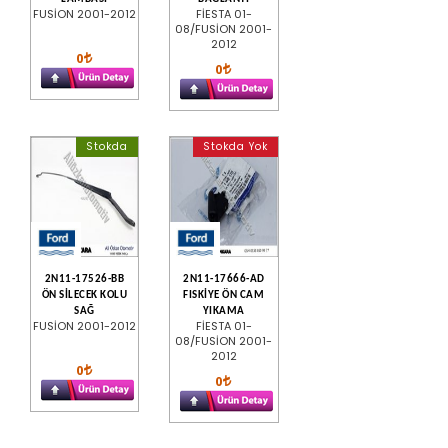
FUSİON 2001-2012
FİESTA 01-
08/FUSİON 2001-
2012
0
0
Stokda
Stokda Yok
2N11-17526-BB
2N11-17666-AD
ÖN SİLECEK KOLU
FISKİYE ÖN CAM
SAĞ
YIKAMA
FUSİON 2001-2012
FİESTA 01-
08/FUSİON 2001-
2012
0
0