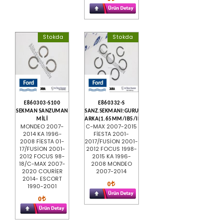
Stokda
Stokda
E860303-S100
E860332-S
SEKMAN SANZUMAN
SANZ.SEKMANI:GURUP
MİLİ
ARKA(1.65MM/IB5/IB5B)
MONDEO 2007-
C-MAX 2007-2015
2014 KA 1996-
FİESTA 2001-
2008 FİESTA 01-
2017/FUSİON 2001-
17/FUSİON 2001-
2012 FOCUS 1998-
2012 FOCUS 98-
2015 KA 1996-
18/C-MAX 2007-
2008 MONDEO
2020 COURİER
2007-2014
2014- ESCORT
0
1990-2001
0