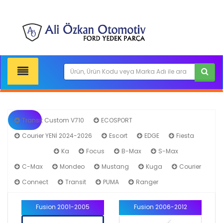
Transit Custom V710
ECOSPORT
Courier YENİ 2024-2026
Escort
EDGE
Fiesta
Fusion
Ka
Focus
B-Max
S-Max
C-Max
Mondeo
Mustang
Kuga
Courier
Connect
Transit
PUMA
Ranger
Fusion 2001-2005
Fusion 2006-2012