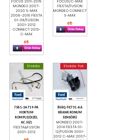
FOCUS 2011-2015
FOCUS/C-MAX
MONDEO 2007-
FİESTA/FUSİON
2020 S-MAX
MONDEO CONNECT
2006-2015 FİESTA
S-MAX
01-08/FUSİON
0
2001-2012
CONNECT 2013-
C-MAX
0
Stokda
Stokda Yok
7S61-3A719-PA
8S6Q-9E731-AA
HORTUM
KRANK KONUM
KOMPLE(DIZEL
SENSÖRÜ
MONDEO 2007-
AC.SIZ)
2014 FİESTA 01-
FİESTA&FUSİON
12/FUSİON 2001-
2001-2012
2012 C-MAX 2007-
0