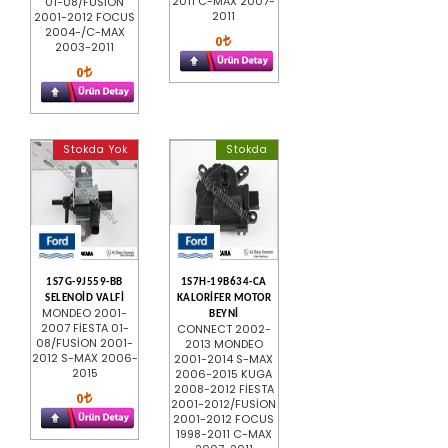
2011 C-MAX 2007-
01-08/FUSİON
2011
2001-2012 FOCUS
2004-/C-MAX
0
2003-2011
0
Stokda Yok
Stokda
1S7G-9J559-BB
1S7H-19B634-CA
SELENOİD VALFİ
KALORİFER MOTOR
MONDEO 2001-
BEYNİ
2007 FİESTA 01-
CONNECT 2002-
08/FUSİON 2001-
2013 MONDEO
2012 S-MAX 2006-
2001-2014 S-MAX
2015
2006-2015 KUGA
2008-2012 FİESTA
0
2001-2012/FUSİON
2001-2012 FOCUS
1998-2011 C-MAX