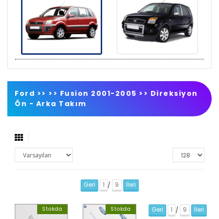
Ford >>
>>
Fusion 2001-2005
>>
Direksiyon
Ön - Arka Takım
Geri
1
9
İleri
/
Stokda
Stokda
Geri
1
9
İleri
/