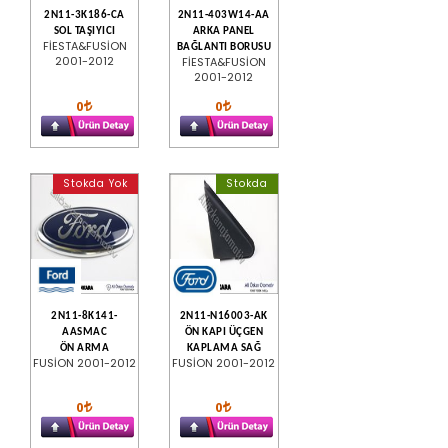
2N11-3K186-CA
2N11-403W14-AA
SOL TAŞIYICI
ARKA PANEL
FİESTA&FUSİON
BAĞLANTI BORUSU
2001-2012
FİESTA&FUSİON
2001-2012
0
0
Stokda Yok
Stokda
2N11-8K141-
2N11-N16003-AK
AASMAC
ÖN KAPI ÜÇGEN
ÖN ARMA
KAPLAMA SAĞ
FUSİON 2001-2012
FUSİON 2001-2012
0
0