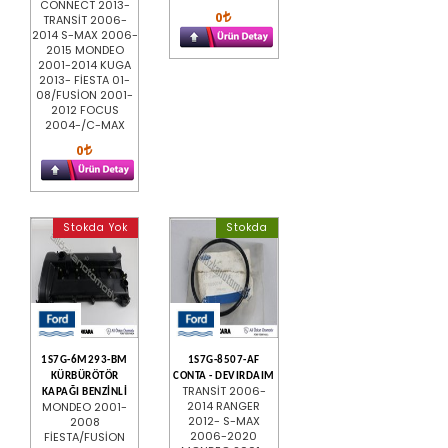
CONNECT 2013-
0
TRANSİT 2006-
2014 S-MAX 2006-
2015 MONDEO
2001-2014 KUGA
2013- FİESTA 01-
08/FUSİON 2001-
2012 FOCUS
2004-/C-MAX
0
Stokda Yok
Stokda
1S7G-6M293-BM
1S7G-8507-AF
KÜRBÜRÖTÖR
CONTA - DEVIRDAIM
TRANSİT 2006-
KAPAĞI BENZİNLİ
2014 RANGER
MONDEO 2001-
2012- S-MAX
2008
2006-2020
FİESTA/FUSİON