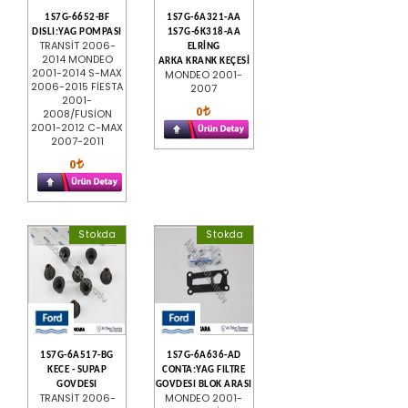
1S7G-6652-BF
1S7G-6A321-AA
DISLI:YAG POMPASI
1S7G-6K318-AA
TRANSİT 2006-
ELRİNG
2014 MONDEO
ARKA KRANK KEÇESİ
2001-2014 S-MAX
MONDEO 2001-
2006-2015 FİESTA
2007
2001-
0
2008/FUSİON
2001-2012 C-MAX
2007-2011
0
Stokda
Stokda
1S7G-6A517-BG
1S7G-6A636-AD
KECE - SUPAP
CONTA:YAG FILTRE
GOVDESI
GOVDESI BLOK ARASI
TRANSİT 2006-
MONDEO 2001-