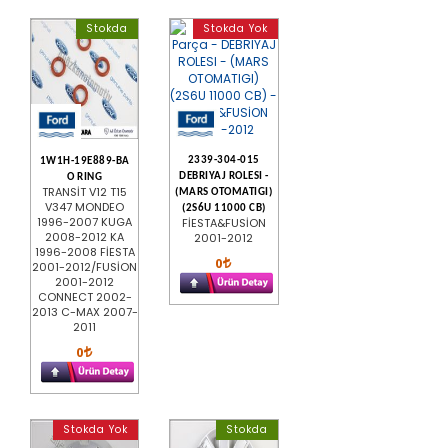
Stokda
Stokda Yok
2339-304-015
1W1H-19E889-BA
DEBRIYAJ ROLESI -
O RING
TRANSİT V12 T15
(MARS OTOMATIGI)
V347 MONDEO
(2S6U 11000 CB)
1996-2007 KUGA
FİESTA&FUSİON
2008-2012 KA
2001-2012
1996-2008 FİESTA
0
2001-2012/FUSİON
2001-2012
CONNECT 2002-
2013 C-MAX 2007-
2011
0
Stokda Yok
Stokda