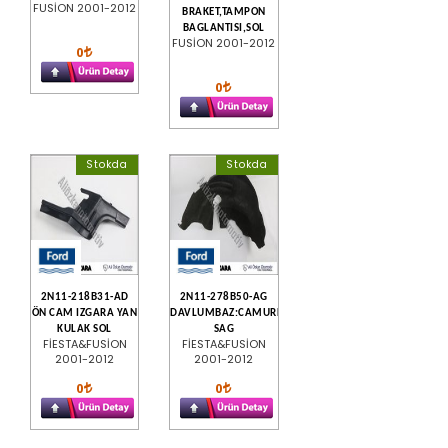
FUSİON 2001-2012
BRAKET,TAMPON
BAGLANTISI,SOL
FUSİON 2001-2012
0
0
Stokda
Stokda
2N11-218B31-AD
2N11-278B50-AG
ÖN CAM IZGARA YAN
DAVLUMBAZ:CAMURLUK,ARKA
KULAK SOL
SAG
FİESTA&FUSİON
FİESTA&FUSİON
2001-2012
2001-2012
0
0