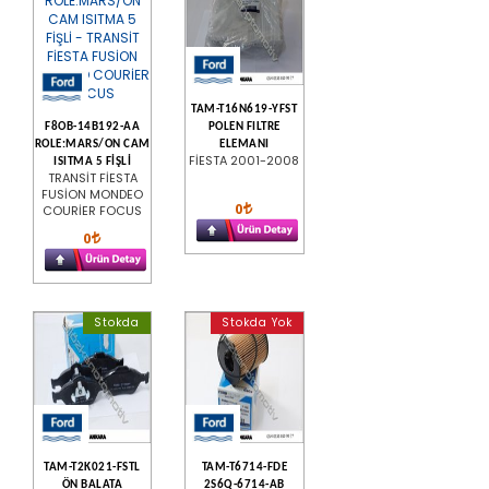
TAM-T16N619-YFST
F8OB-14B192-AA
POLEN FILTRE
ROLE:MARS/ON CAM
ELEMANI
FİESTA 2001-2008
ISITMA 5 FİŞLİ
TRANSİT FİESTA
FUSİON MONDEO
0
COURİER FOCUS
0
Stokda
Stokda Yok
TAM-T2K021-FSTL
TAM-T6714-FDE
ÖN BALATA
2S6Q-6714-AB