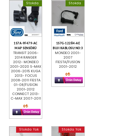
Stokda
Stokda
1S7A-9F479-AC
1S7G-12284-AE
MAP SENSÖRÜ
BUJI KABLOSU:NO:3
TRANSİT 2006-
MONDEO 2001-
2014 RANGER
2007
2012- MONDEO
FİESTA/FUSİON
2001-2020 S-MAX
2001-2012
2006-2015 KUGA
0
2013- FOCUS
2008-2011 FİESTA
01-08/FUSİON
2001-2012
CONNECT 2013-
C-MAX 2007-2011
0
Stokda Yok
Stokda Yok