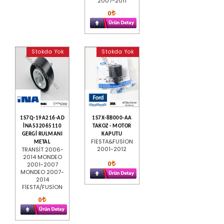
2007-2011
0
Stokda Yok
Stokda Yok
1S7Q-19A216-AD
1S7X-8B000-AA
İNA532065110
TAKOZ - MOTOR
GERGİ RULMANI
KAPUTU
FİESTA&FUSİON
METAL
2001-2012
TRANSİT 2006-
2014 MONDEO
0
2001-2007
MONDEO 2007-
2014
FİESTA/FUSİON
0