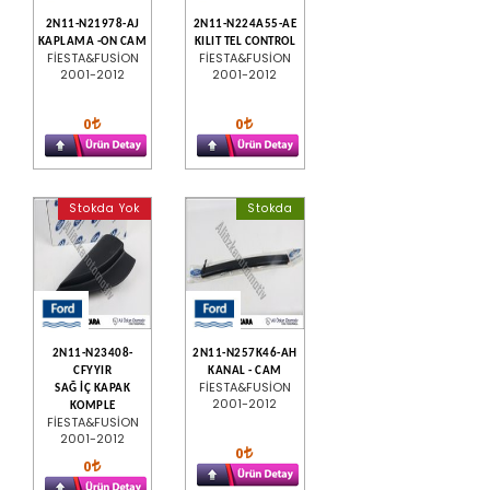
2N11-N21978-AJ
2N11-N224A55-AE
KAPLAMA -ON CAM
KILIT TEL CONTROL
FİESTA&FUSİON
FİESTA&FUSİON
2001-2012
2001-2012
0
0
Stokda Yok
Stokda
2N11-N23408-
2N11-N257K46-AH
CFYYIR
KANAL - CAM
FİESTA&FUSİON
SAĞ İÇ KAPAK
2001-2012
KOMPLE
FİESTA&FUSİON
2001-2012
0
0