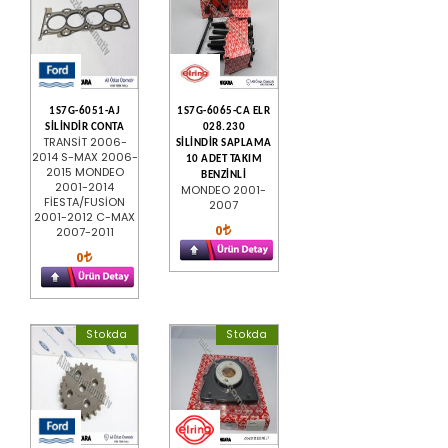
1S7G-6051-AJ
1S7G-6065-CA ELR
SİLİNDİR CONTA
028.230
TRANSİT 2006-
SİLİNDİR SAPLAMA
2014 S-MAX 2006-
10 ADET TAKIM
2015 MONDEO
BENZİNLİ
2001-2014
MONDEO 2001-
FİESTA/FUSİON
2007
2001-2012 C-MAX
0
2007-2011
0
Stokda
Stokda