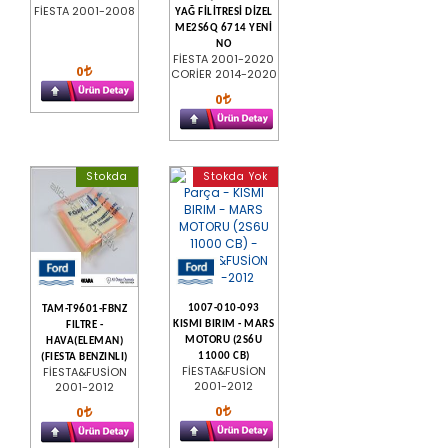
FİESTA 2001-2008
YAĞ FİLİTRESİ DİZEL
ME2S6Q 6714 YENİ
NO
FİESTA 2001-2020
0
CORİER 2014-2020
0
Stokda
Stokda Yok
1007-010-093
TAM-T9601-FBNZ
KISMI BIRIM - MARS
FILTRE -
MOTORU (2S6U
HAVA(ELEMAN)
11000 CB)
(FIESTA BENZINLI)
FİESTA&FUSİON
FİESTA&FUSİON
2001-2012
2001-2012
0
0