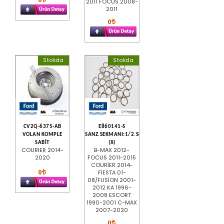
2011 FOCUS 2008-
2011
0
Stokda
Stokda
CV2Q-6375-AB
E860141-S
VOLAN KOMPLE
SANZ.SEKMANI:1/2.SENKROMEC(1.52MM/IB5/IB5B)
SABİT
(X)
COURIER 2014-
B-MAX 2012-
2020
FOCUS 2011-2015
COURİER 2014-
0
FİESTA 01-
08/FUSİON 2001-
2012 KA 1996-
2008 ESCORT
1990-2001 C-MAX
2007-2020
0