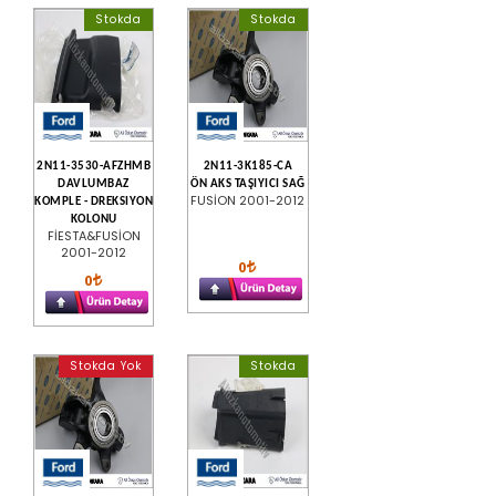
Stokda
Stokda
2N11-3530-AFZHMB
2N11-3K185-CA
DAVLUMBAZ
ÖN AKS TAŞIYICI SAĞ
FUSİON 2001-2012
KOMPLE - DREKSIYON
KOLONU
FİESTA&FUSİON
2001-2012
0
0
Stokda Yok
Stokda