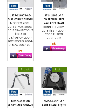
1S7F-12K073-AD
2T14-2L051-AA
EKSANTİRİK SENSÖRÜ
ÖN FREN KALİPER
MONDEO 2001-
YAYI ADET FİYATI
2014 S-MAX 2006-
CONNECT 2002-
2015 TRANSİT V347
2013 FİESTA 2001-
FİESTA 01-
2008 FUSİON
08/FUSİON 2001-
2001-2012
2012 FOCUS 2004-
0
C-MAX 2007-2011
0
Stokda
Stokda
BM5G-6659-BB
BM5G-6K301-AC
YAĞ POMPA CONTASI
ARKA KRANK KEÇESİ