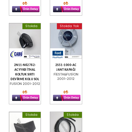
0
0
Stokda
Stokda Yok
2N11-N62762-
2S51-1000-AC
ACYYKB İTHAL
JANT KAPAĞI
FİESTA&FUSİON
KOLTUK SIRTI
2001-2012
DEVİRME KOLU SOL
FUSİON 2001-2012
0
0
Stokda
Stokda