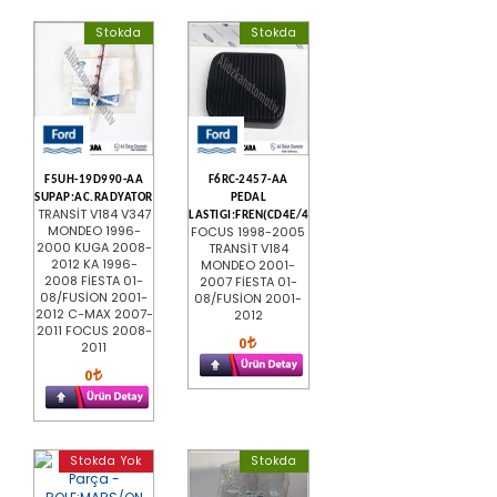
Stokda
Stokda
F5UH-19D990-AA
F6RC-2457-AA
SUPAP:AC.RADYATORU,IKLIMLEME
PEDAL
TRANSİT V184 V347
LASTIGI:FREN(CD4E/4F27E)
MONDEO 1996-
FOCUS 1998-2005
2000 KUGA 2008-
TRANSİT V184
2012 KA 1996-
MONDEO 2001-
2008 FİESTA 01-
2007 FİESTA 01-
08/FUSİON 2001-
08/FUSİON 2001-
2012 C-MAX 2007-
2012
2011 FOCUS 2008-
0
2011
0
Stokda Yok
Stokda