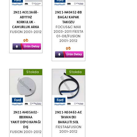
2N11-N313A68-
2N11-N40452-BB
ABYYHZ
BAGAJ KAPAK
KORKULUK -
TAKOZU
FOCUS&C MAX
CAMURLUK ARKA
2003-2011 FİESTA
FUSİON 2001-2012
01-08/FUSİON
0
2001-2012
0
Stokda
Stokda
2N11-N405A02-
2N11-N50463-AE
BBXWAA
TAVAN EKI
YAKIT DEPO KAPAĞI
BAKALITI:SOL
FİESTA&FUSİON
DIŞ
2001-2012
FUSİON 2001-2012