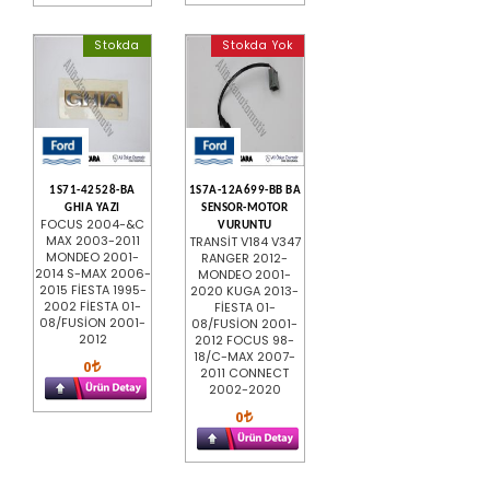
Stokda
Stokda Yok
1S71-42528-BA
1S7A-12A699-BB BA
GHIA YAZI
SENSOR-MOTOR
FOCUS 2004-&C
VURUNTU
MAX 2003-2011
TRANSİT V184 V347
MONDEO 2001-
RANGER 2012-
2014 S-MAX 2006-
MONDEO 2001-
2015 FİESTA 1995-
2020 KUGA 2013-
2002 FİESTA 01-
FİESTA 01-
08/FUSİON 2001-
08/FUSİON 2001-
2012
2012 FOCUS 98-
18/C-MAX 2007-
0
2011 CONNECT
2002-2020
0