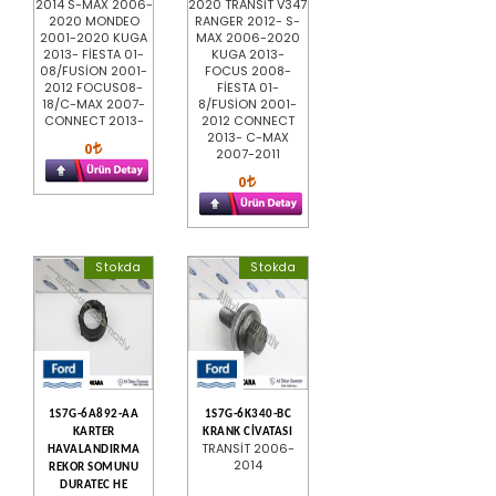
2014 S-MAX 2006-
2020 TRANSİT V347
2020 MONDEO
RANGER 2012- S-
2001-2020 KUGA
MAX 2006-2020
2013- FİESTA 01-
KUGA 2013-
08/FUSİON 2001-
FOCUS 2008-
2012 FOCUS08-
FİESTA 01-
18/C-MAX 2007-
8/FUSİON 2001-
CONNECT 2013-
2012 CONNECT
2013- C-MAX
0
2007-2011
0
Stokda
Stokda
1S7G-6A892-AA
1S7G-6K340-BC
KARTER
KRANK CİVATASI
TRANSİT 2006-
HAVALANDIRMA
2014
REKOR SOMUNU
DURATEC HE