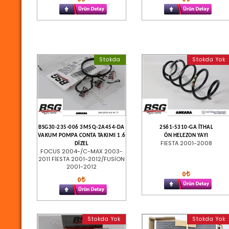
Stokda
Stokda Yok
BSG30-235-006 3M5Q-2A454-DA
2S61-5310-GA İTHAL
VAKUM POMPA CONTA TAKIMI 1.6
ÖN HELEZON YAYI
FIESTA 2001-2008
DİZEL
FOCUS 2004-/C-MAX 2003-
2011 FİESTA 2001-2012/FUSİON
2001-2012
0
0
Stokda Yok
Stokda Yok