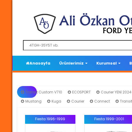
Anasayfa
Ürünlerimiz
Kurumsal
B
Transit Custom V710
ECOSPORT
Courier YENİ 202
Mustang
Kuga
Courier
Connect
Transi
Fiesta 1996-1999
Fiesta 1999-2001