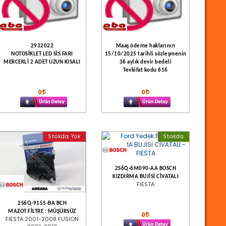
2932022
Maaş ödeme haklarının
NOTOSİKLET LED SİS FARI
15/10/2025 tarihli sözleşmenin
MERCEKLİ 2 ADET UZUN KISALI
36 aylık devir bedeli
Tevkifat kodu 616
0
0
Stokda Yok
Stokda
2S6Q-6M090-AA BOSCH
KIZDIRMA BUJİSİ CİVATALI
FIESTA
2S6Q-9155-BA BCH
MAZOT FİLTRE : MÜŞÜRSÜZ
0
FIESTA 2001-2008 FUSION