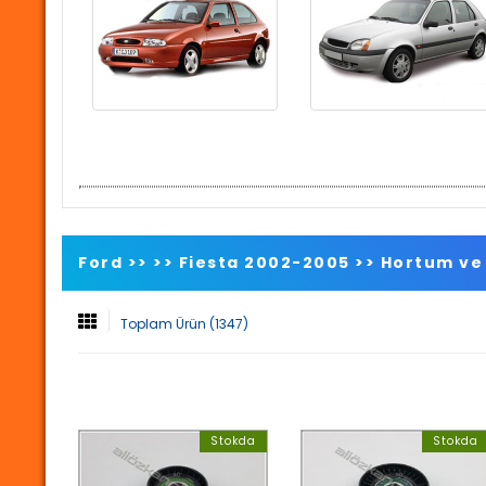
Ford >>
>>
Fiesta 2002-2005
>>
Hortum ve 
Toplam Ürün (1347)
Stokda
Stokda