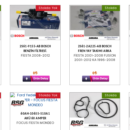
Stokda Yok
Stokda
2S61-9155-AB BOSCH
2S61-2A225-AB BOSCH
BENZİN FİLTRESİ.
FREN YAY TAKIMI ARKA
FİESTA 2008-2012
FİESTA 2001-2008 FUSİON
2001-2012 KA 1996-2008
0
0
Stokda Yok
Stokda
60AH-10655-510A1
AKÜ 60 AMPER
FOCUS FİESTA MONDEO