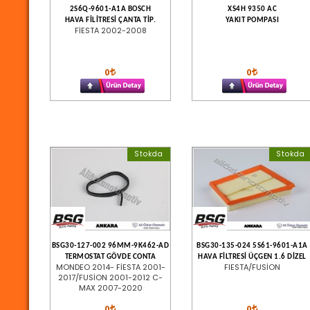
2S6Q-9601-A1A BOSCH
XS4H 9350 AC
HAVA FİLİTRESİ ÇANTA TİP.
YAKIT POMPASI
FİESTA 2002-2008
0
0
Stokda
Stokda
BSG30-127-002 96MM-9K462-AD
BSG30-135-024 5S61-9601-A1A
TERMOSTAT GÖVDE CONTA
HAVA FİLTRESİ ÜÇGEN 1.6 DİZEL
MONDEO 2014- FİESTA 2001-
FIESTA/FUSİON
2017/FUSİON 2001-2012 C-
MAX 2007-2020
0
0