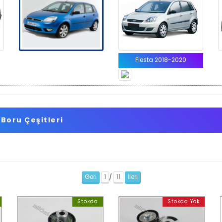
Fiesta 2018-2020
Boru Çeşitleri
Geri
1
11
İleri
/
Stokda
Stokda Yok