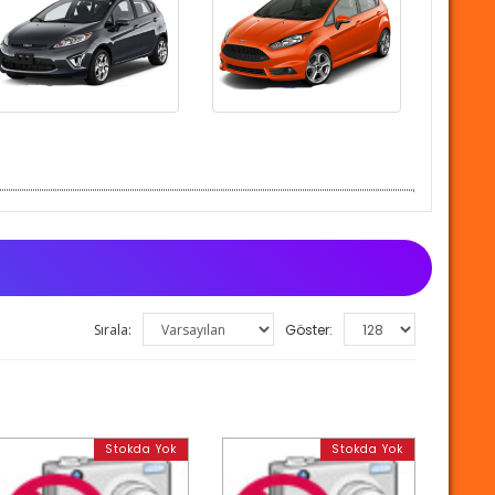
Sırala:
Göster:
Stokda Yok
Stokda Yok