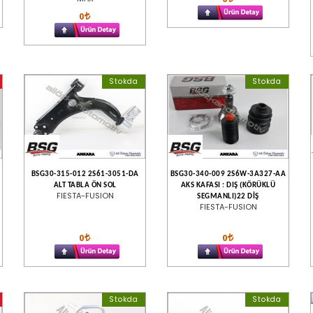
0
Stokda
Stokda
BSG30-315-012 2S61-3051-DA
BSG30-340-009 2S6W-3A327-AA
ALT TABLA ÖN SOL
AKS KAFASI : DIŞ (KÖRÜKLÜ
FIESTA-FUSION
SEGMANLI)22 DİŞ
FIESTA-FUSION
0
0
Stokda
Stokda