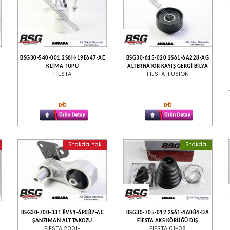
BSG30-540-001 2S6H-19E647-AE
BSG30-615-020 2S61-6A228-AG
KLİMA TÜPÜ
ALTERNATÖR KAYIŞ GERGİ BİLYA
FIESTA
FIESTA-FUSION
0
0
Stokda Yok
Stokda
BSG30-700-331 8V51-6P082-AC
BSG30-705-012 2S61-4A084-DA
ŞANZIMAN ALT TAKOZU
FİESTA AKS KÖRÜĞÜ DIŞ
FIESTA 2001-
FIESTA 01-08