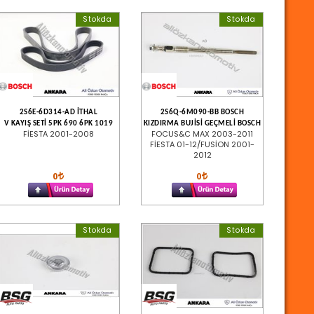
Stokda
Stokda
2S6E-6D314-AD İTHAL
2S6Q-6M090-BB BOSCH
V KAYIŞ SETİ 5PK 690 6PK 1019
KIZDIRMA BUJİSİ GEÇMELİ BOSCH
FİESTA 2001-2008
FOCUS&C MAX 2003-2011
FİESTA 01-12/FUSİON 2001-
2012
0
0
Stokda
Stokda