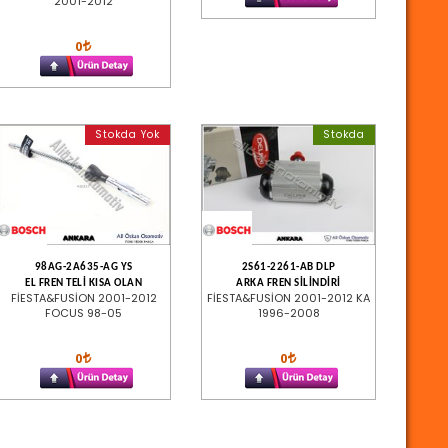
2001-2012
0
Stokda Yok
Stokda
98AG-2A635-AG YS
2S61-2261-AB DLP
EL FREN TELİ KISA OLAN
ARKA FREN SİLİNDİRİ
FİESTA&FUSİON 2001-2012
FİESTA&FUSİON 2001-2012 KA
FOCUS 98-05
1996-2008
0
0