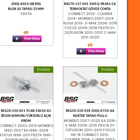
2S6Q-6024-AB BSG
BSG70-127-001 3M5Q-9K462-CA
BLOK SU TAPASI 25MM
TERMOSTAT GÖVDE CONTA
FIESTA
CONNECT 2013- COURİER
2014- MONDEO 2007-2014
KUGA 2013- S-MAX 2006-2015
FOCUS 2008-2018 FİESTA 01-
0
20/FUSİON 2001-2012 C-MAX
2011-2020
0
Stokda
Stokda
BSG30-230-021 91AB-1K024-AC
BSG30-230-038 2S6Q-6730-AA
BİJON SOMUNU YÜKSÜKLÜ AÇIK
KARTER TAPASI PULLU
MONDEO 2007-2020 KA 2016-
KROM
S-MAX 2006-2015 FİESTA 01-
CONNECT 2002-2013 MONDEO
17/FUSİON 2001-2012 FOCUS
1992-2007 KA 1996-2008
08-18 CONNECT 2013-
FOCUS 1998-2011 FİESTA 1995-
COURİER 2014- C-MAX 2007-
2008/FUSİON 2001-2012