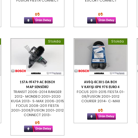
FUSİON FİESTA CONNECT
ESCORT CONNECT
0
0
Stokda
Stokda
1S7A-9F479-AC BOSCH
AV6Q-6C301-DA BCH
MAP SENSÖRÜ
V KAYIŞI 6PK 976 EURO 4
TRANSİT 2006-2014 RANGER
FOCUS 2011-2015 FİESTA 01-
2012- MONDEO 2001-2020
08/FUSİON 2001-2012
KUGA 2013- S-MAX 2006-2015
COURİER 2014- C-MAX
FOCUS 2008-2011 FİESTA
0
2001-2008/FUSİON 2001-2012
CONNECT 2013-
0