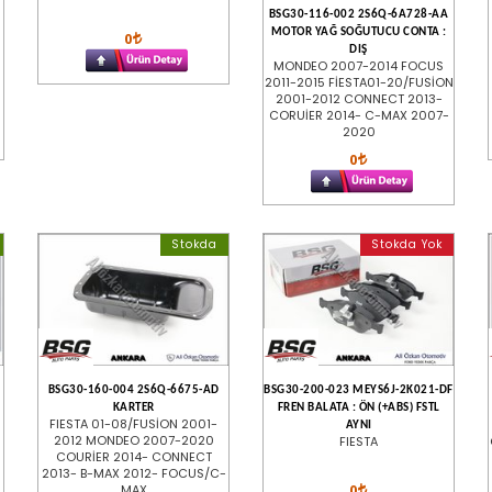
BSG30-116-002 2S6Q-6A728-AA
MOTOR YAĞ SOĞUTUCU CONTA :
0
DIŞ
MONDEO 2007-2014 FOCUS
2011-2015 FİESTA01-20/FUSİON
2001-2012 CONNECT 2013-
CORUİER 2014- C-MAX 2007-
2020
0
Stokda
Stokda Yok
BSG30-160-004 2S6Q-6675-AD
BSG30-200-023 MEYS6J-2K021-DF
KARTER
FREN BALATA : ÖN (+ABS) FSTL
FIESTA 01-08/FUSİON 2001-
AYNI
2012 MONDEO 2007-2020
FIESTA
COURİER 2014- CONNECT
2013- B-MAX 2012- FOCUS/C-
0
MAX