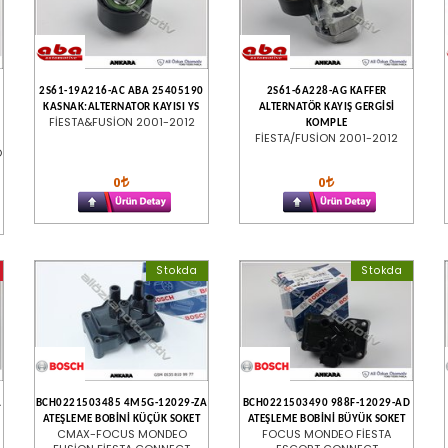
2S61-19A216-AC ABA 25405190
2S61-6A228-AG KAFFER
KASNAK:ALTERNATOR KAYISI YS
ALTERNATÖR KAYIŞ GERGİSİ
FİESTA&FUSİON 2001-2012
KOMPLE
FİESTA/FUSİON 2001-2012
O
0
0
Stokda
Stokda
A
BCH0221503485 4M5G-12029-ZA
BCH0221503490 988F-12029-AD
ATEŞLEME BOBİNİ KÜÇÜK SOKET
ATEŞLEME BOBİNİ BÜYÜK SOKET
CMAX-FOCUS MONDEO
FOCUS MONDEO FİESTA