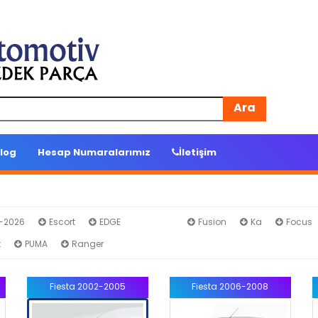
Ara
log
Hesap Numaralarımız
İletişim
4-2026
Escort
EDGE
Fiesta
Fusion
Ka
Focus
t
PUMA
Ranger
Fiesta 2002-2005
Fiesta 2006-2008