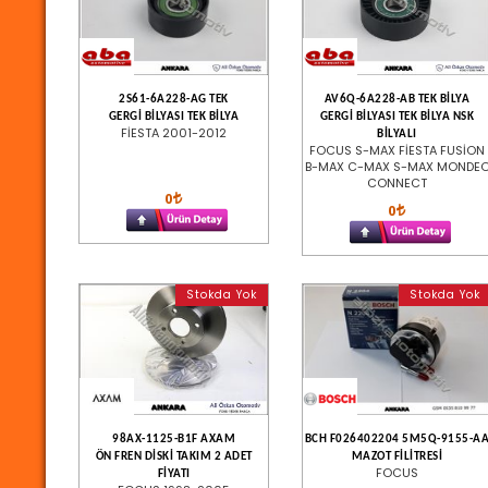
2S61-6A228-AG TEK
AV6Q-6A228-AB TEK BİLYA
GERGİ BİLYASI TEK BİLYA
GERGİ BİLYASI TEK BİLYA NSK
FİESTA 2001-2012
BİLYALI
FOCUS S-MAX FİESTA FUSİON
B-MAX C-MAX S-MAX MONDE
CONNECT
0
0
Stokda Yok
Stokda Yok
98AX-1125-B1F AXAM
BCH F026402204 5M5Q-9155-A
ÖN FREN DİSKİ TAKIM 2 ADET
MAZOT FİLİTRESİ
FOCUS
FİYATI