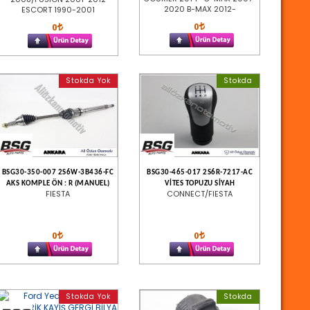
2020 B-MAX 2012-
ESCORT 1990-2001
0
0
Stokda Yok
Stokda
BSG30-350-007 2S6W-3B436-FC
BSG30-465-017 2S6R-7217-AC
AKS KOMPLE ÖN : R (MANUEL)
VİTES TOPUZU SİYAH
FIESTA
CONNECT/FIESTA
0
0
Stokda Yok
Stokda