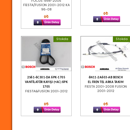
FOCUS 1998-2005
FİESTA/FUSİON 2001-2012 KA
96-08
0
0
Stokda
Stokda
2S61-6C301-DA 6PK-1705
6N11-2A603-AB BOSCH
VANTİLATÖR KAYIŞI (+AC) 6PK
EL FREN TEL ARKA TAKIM
FIESTA 2001-2008 FUSİON
1705
2001-2012
FIESTA&FUSİON 2001-2012
0
0