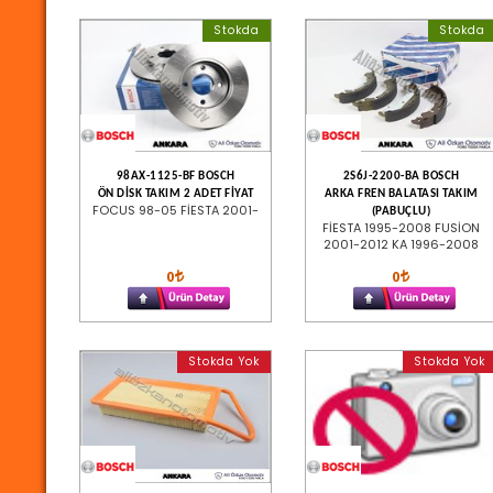
Stokda
Stokda
98AX-1125-BF BOSCH
2S6J-2200-BA BOSCH
ÖN DİSK TAKIM 2 ADET FİYAT
ARKA FREN BALATASI TAKIM
FOCUS 98-05 FİESTA 2001-
(PABUÇLU)
FİESTA 1995-2008 FUSİON
2001-2012 KA 1996-2008
0
0
Stokda Yok
Stokda Yok