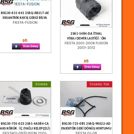
BSG30-615-041 2S6Q-6B217-AE
EKSANTRİK KAYIŞ GERGİ BİLYA
FIESTA-FUSION
2S61-5484-DA İTHAL
VİRAJ DEMİR LASTİĞİ : ÖN
0
FİESTA 2001-2008 FUSİON
2001-2012
0
Stokda
Stokda Yok
BSG30-705-023 2S61-4A084-CA
BSG30-725-085 2S6Q-9K022-AD
AKS KÖRÜK : İÇ (YAĞLI KELEPÇELİ)
ENJEKTÖR GERİ DÖNÜŞ HORTUMU
FIESTA01-08/FUSİON 2001-
FIESTA 01-08