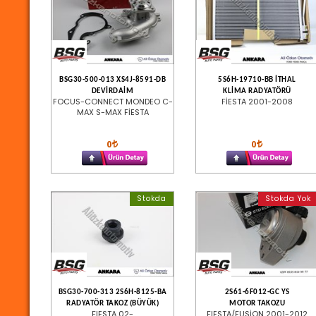
BSG30-500-013 XS4J-8591-DB
5S6H-19710-BB İTHAL
DEVİRDAİM
KLİMA RADYATÖRÜ
FOCUS-CONNECT MONDEO C-
FİESTA 2001-2008
MAX S-MAX FİESTA
0
0
Stokda
Stokda Yok
BSG30-700-313 2S6H-8125-BA
2S61-6F012-GC YS
RADYATÖR TAKOZ (BÜYÜK)
MOTOR TAKOZU
FIESTA 02-
FIESTA/FUSİON 2001-2012