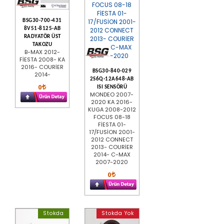
BSG30-700-431
8V51-8125-AB
RADYATÖR ÜST
TAKOZU
B-MAX 2012-
FİESTA 2008- KA
2016- COURİER
BSG30-840-029
2014-
2S6Q-12A648-AB
0
ISI SENSÖRÜ
MONDEO 2007-
2020 KA 2016-
KUGA 2008-2012
FOCUS 08-18
FİESTA 01-
17/FUSİON 2001-
2012 CONNECT
2013- COURİER
2014- C-MAX
2007-2020
0
Stokda
Stokda Yok