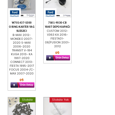
W701437-S300
7S61-9030-CB
O RING:KARTER YAG
YAKIT DEPO KAPAĞI
CUSTOM 2012-
SUZGECI
V363 KA 2016-
B-MAX 2012-
FİESTA01-
MONDEO 2007-
08/FUSİON 2001-
2020 S-MAX
2012
2006-2020
TRANSİT V-184
0
KUGA 2013- KA
1997-2020
CONNECT 2013-
FİESTA 1995-2017
FOCUS 2004-/C-
MAX 2007-2020
0
Stokda
Stokda Yok