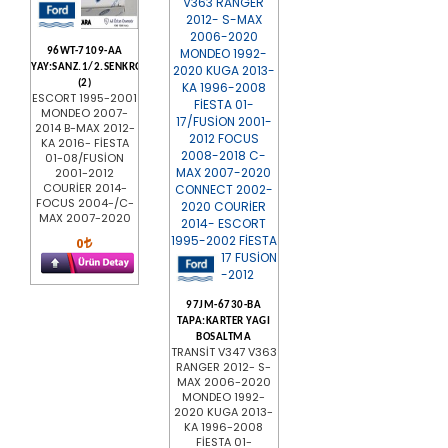
96WT-7109-AA
YAY:SANZ.1/2.SENKROMEC(IB5)
(2)
ESCORT 1995-2001
MONDEO 2007-
2014 B-MAX 2012-
KA 2016- FİESTA
01-08/FUSİON
2001-2012
COURİER 2014-
FOCUS 2004-/C-
MAX 2007-2020
0
97JM-6730-BA
TAPA:KARTER YAGI
BOSALTMA
TRANSİT V347 V363
RANGER 2012- S-
MAX 2006-2020
MONDEO 1992-
2020 KUGA 2013-
KA 1996-2008
FİESTA 01-