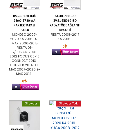
BSG30-230-038
BSG30-700-333
2S6Q-6730-AA
8V51-8B069-BD
KARTER TAPASI
RADYATÖR BAĞLANTI
PULLU
BRAKETİ
MONDEO 2007-
FIESTA 2008-2017
2020 KA 2016- S-
KA 2016-
MAX 2006-2015
0
FİESTA 01-
17/FUSİON 2001-
2012 FOCUS 08-18
CONNECT 2013-
COURİER 2014- C-
MAX 2007-2020 B-
MAX 2012-
0
Stokda
Stokda Yok