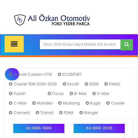
Transit Custom V710
ECOSPORT
Courier YENİ 2024-2026
Escort
EDGE
Fiesta
Fusion
Ka
Focus
B-Max
S-Max
C-Max
Mondeo
Mustang
Kuga
Courier
Connect
Transit
PUMA
Ranger
Ka 1996-1999
Ka 1999-2008