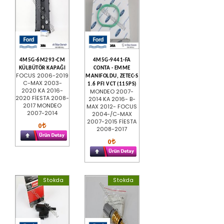
4M5G-6M293-CM
4M5G-9441-FA
KÜLBÜTÖR KAPAĞI
CONTA - EMME
FOCUS 2006-2019
MANIFOLDU, ZETEC-S
C-MAX 2003-
1.6 PFI VCT (115PS)
2020 KA 2016-
MONDEO 2007-
2020 FİESTA 2008-
2014 KA 2016- B-
2017 MONDEO
MAX 2012- FOCUS
2007-2014
2004-/C-MAX
2007-2015 FİESTA
0
2008-2017
0
Stokda
Stokda