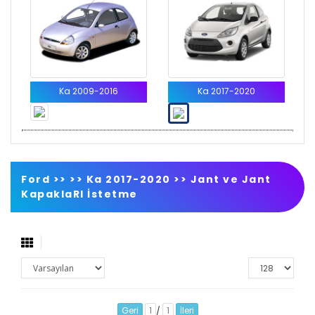
Ka 2009-2016
Ka 2017-2020
Ford >>
>>
Ka 2017-2020
>>
Jant ve Jant
KapaklaRI İstetme
Geri
1
1
İleri
/