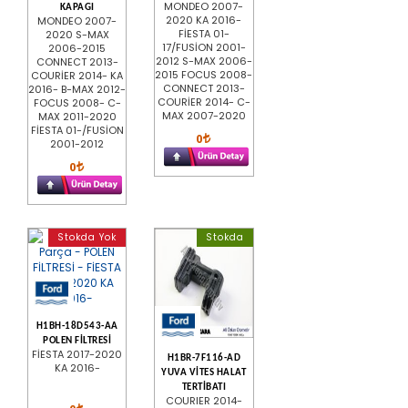
MONDEO 2007-
KAPAGI
2020 KA 2016-
MONDEO 2007-
FİESTA 01-
2020 S-MAX
17/FUSİON 2001-
2006-2015
2012 S-MAX 2006-
CONNECT 2013-
2015 FOCUS 2008-
COURİER 2014- KA
CONNECT 2013-
2016- B-MAX 2012-
COURİER 2014- C-
FOCUS 2008- C-
MAX 2007-2020
MAX 2011-2020
FİESTA 01-/FUSİON
0
2001-2012
0
Stokda Yok
Stokda
H1BH-18D543-AA
POLEN FİLTRESİ
FİESTA 2017-2020
H1BR-7F116-AD
KA 2016-
YUVA VİTES HALAT
TERTİBATI
COURIER 2014-