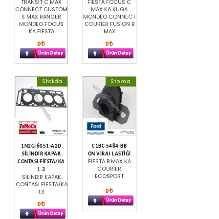
TRANSİT C MAX
FİESTA FOCUS C
CONNECT CUSTOM
MAX KA KUGA
S MAX RANGER
MONDEO CONNECT
MONDEO FOCUS
COURIER FUSION B
KA FİESTA
MAX
0
0
Stokda
Stokda
1N2G-6051-A2D
C1BC-5484-BB
SİLİNDİR KAPAK
ÖN VİRAJ LASTİĞİ
FİESTA B MAX KA
CONTASI FİESTA/KA
COURİER
1.3
ECOSPORT
SİLİNDİR KAPAK
CONTASI FİESTA/KA
0
1.3
0