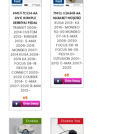
4M5T-7C534-AA
7M51-12A648-AA
SIVIC KOMPLE
HARARET MÜŞÜRÜ
KUGA 2013- KA
DEBRİYAJ PEDAL
2016- MONDEO
TRANSİT 2006-
92-00 MONDEO
2014 CUSTOM
07-14 S-MAX
2012- RANGER
2006-2020
2012- S-MAX
FOCUS 08-18
2006-2015
FOCUS 98-05
MONDEO 2007-
FİESTA 01-
2014 KUGA 2008-
17/FUSİON 2001-
2019 KA 2016-
2012 C-MAX 2007-
FOCUS 08-18
2020
FİESTA 08-
CONNECT 2002-
0
2020 COURİER
2014- C-MAX
2007-2020 B-MAX
2012-
0
Stokda
Stokda Yok