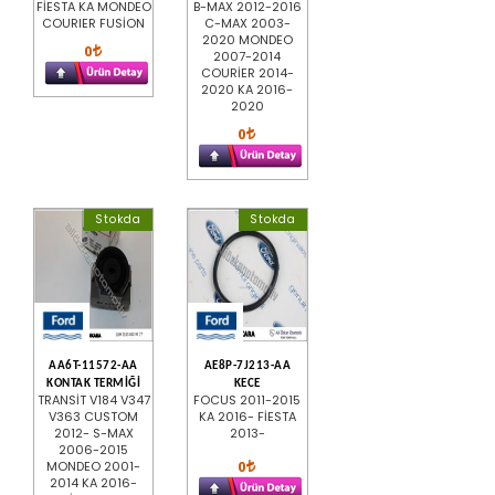
FİESTA KA MONDEO
B-MAX 2012-2016
COURIER FUSİON
C-MAX 2003-
2020 MONDEO
0
2007-2014
COURİER 2014-
2020 KA 2016-
2020
0
Stokda
Stokda
AA6T-11572-AA
AE8P-7J213-AA
KONTAK TERMİĞİ
KECE
TRANSİT V184 V347
FOCUS 2011-2015
V363 CUSTOM
KA 2016- FİESTA
2012- S-MAX
2013-
2006-2015
0
MONDEO 2001-
2014 KA 2016-