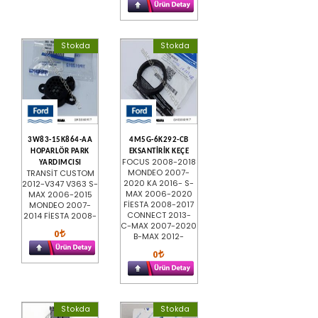
Stokda
Stokda
3W83-15K864-AA
4M5G-6K292-CB
HOPARLÖR PARK
EKSANTİRİK KEÇE
FOCUS 2008-2018
YARDIMCISI
MONDEO 2007-
TRANSİT CUSTOM
2020 KA 2016- S-
2012-V347 V363 S-
MAX 2006-2020
MAX 2006-2015
FİESTA 2008-2017
MONDEO 2007-
CONNECT 2013-
2014 FİESTA 2008-
C-MAX 2007-2020
0
B-MAX 2012-
0
Stokda
Stokda