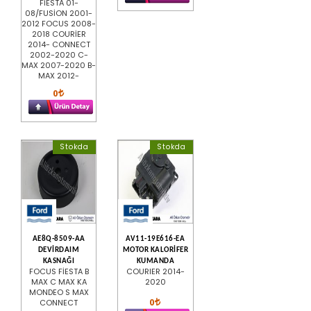
FİESTA 01-
08/FUSİON 2001-
2012 FOCUS 2008-
2018 COURİER
2014- CONNECT
2002-2020 C-
MAX 2007-2020 B-
MAX 2012-
0
Stokda
Stokda
AE8Q-8509-AA
AV11-19E616-EA
DEVİRDAIM
MOTOR KALORİFER
KASNAĞI
KUMANDA
FOCUS FİESTA B
COURIER 2014-
MAX C MAX KA
2020
MONDEO S MAX
0
CONNECT