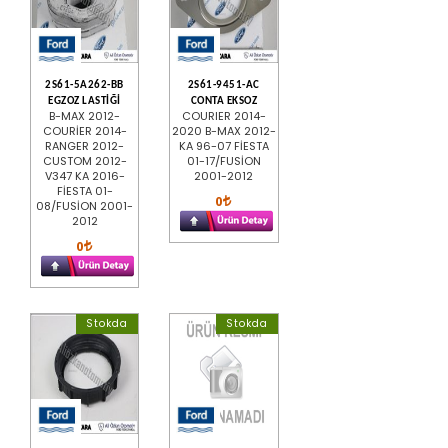
2S61-5A262-BB
2S61-9451-AC
EGZOZ LASTİĞİ
CONTA EKSOZ
B-MAX 2012-
COURIER 2014-
COURİER 2014-
2020 B-MAX 2012-
RANGER 2012-
KA 96-07 FİESTA
CUSTOM 2012-
01-17/FUSİON
V347 KA 2016-
2001-2012
FİESTA 01-
0
08/FUSİON 2001-
2012
0
Stokda
Stokda