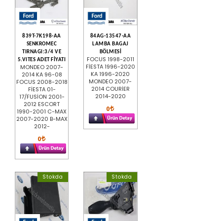
839T-7K198-AA
84AG-13547-AA
SENKROMEC
LAMBA BAGAJ
TIRNAGI:3/4 VE
BÖLMESİ
FOCUS 1998-2011
5.VITES ADET FİYATI
FİESTA 1996-2020
MONDEO 2007-
KA 1996-2020
2014 KA 96-08
MONDEO 2007-
FOCUS 2008-2018
2014 COURİER
FİESTA 01-
2014-2020
17/FUSİON 2001-
2012 ESCORT
0
1990-2001 C-MAX
2007-2020 B-MAX
2012-
0
Stokda
Stokda