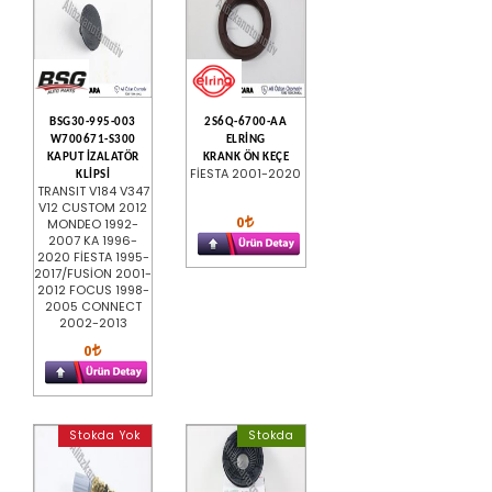
BSG30-995-003
2S6Q-6700-AA
W700671-S300
ELRİNG
KAPUT İZALATÖR
KRANK ÖN KEÇE
FİESTA 2001-2020
KLİPSİ
TRANSIT V184 V347
V12 CUSTOM 2012
0
MONDEO 1992-
2007 KA 1996-
2020 FİESTA 1995-
2017/FUSİON 2001-
2012 FOCUS 1998-
2005 CONNECT
2002-2013
0
Stokda Yok
Stokda