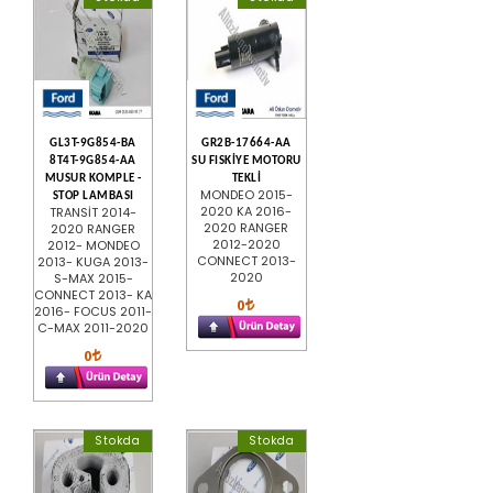
GL3T-9G854-BA
GR2B-17664-AA
8T4T-9G854-AA
SU FISKİYE MOTORU
MUSUR KOMPLE -
TEKLİ
MONDEO 2015-
STOP LAMBASI
2020 KA 2016-
TRANSİT 2014-
2020 RANGER
2020 RANGER
2012-2020
2012- MONDEO
CONNECT 2013-
2013- KUGA 2013-
2020
S-MAX 2015-
CONNECT 2013- KA
0
2016- FOCUS 2011-
C-MAX 2011-2020
0
Stokda
Stokda