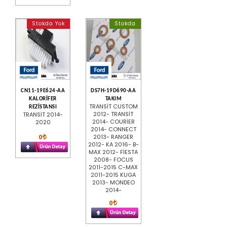
Stokda Yok
Stokda
CN11-19E624-AA
DS7H-19D690-AA
KALORİFER
TAKIM
TRANSİT CUSTOM
REZİSTANSI
2012- TRANSİT
TRANSİT 2014-
2014- COURİER
2020
2014- CONNECT
0
2013- RANGER
2012- KA 2016- B-
MAX 2012- FİESTA
2008- FOCUS
2011-2015 C-MAX
2011-2015 KUGA
2013- MONDEO
2014-
0