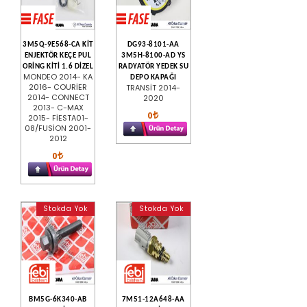
3M5Q-9E568-CA KİT
DG93-8101-AA
ENJEKTÖR KEÇE PUL
3M5H-8100-AD YS
ORİNG KİTİ 1.6 DİZEL
RADYATÖR YEDEK SU
MONDEO 2014- KA
DEPO KAPAĞI
2016- COURİER
TRANSİT 2014-
2014- CONNECT
2020
2013- C-MAX
0
2015- FİESTA01-
08/FUSİON 2001-
2012
0
Stokda Yok
Stokda Yok
BM5G-6K340-AB
7M51-12A648-AA