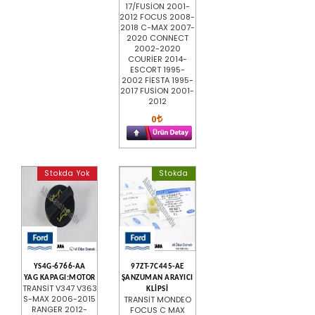
17/FUSİON 2001-
2012 FOCUS 2008-
2018 C-MAX 2007-
2020 CONNECT
2002-2020
COURİER 2014-
ESCORT 1995-
2002 FİESTA 1995-
2017 FUSİON 2001-
2012
0
Stokda Yok
Stokda
YS4G-6766-AA
97ZT-7C445-AE
YAG KAPAGI:MOTOR
ŞANZUMAN ARAYICI
TRANSİT V347 V363
KLİPSİ
S-MAX 2006-2015
TRANSİT MONDEO
RANGER 2012-
FOCUS C MAX