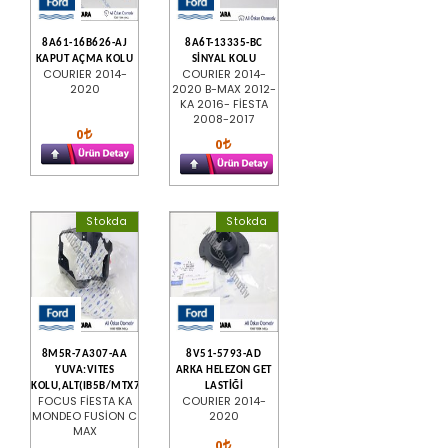
8A61-16B626-AJ
8A6T-13335-BC
KAPUT AÇMA KOLU
SİNYAL KOLU
COURIER 2014-
COURIER 2014-
2020
2020 B-MAX 2012-
KA 2016- FİESTA
2008-2017
0
0
Stokda
Stokda
8M5R-7A307-AA
8V51-5793-AD
YUVA:VITES
ARKA HELEZON GET
KOLU,ALT(IB5B/MTX75)
LASTİĞİ
FOCUS FİESTA KA
COURIER 2014-
MONDEO FUSİON C
2020
MAX
0