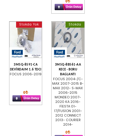
0
Stokda Yok
Stokda
3M5Q-8591-CA
3M5Q-8B561-AA
DEVİRDAIM 1.6 TDCI
KECE - BORU
FOCUS 2006-2019
BAGLANTI
FOCUS 2004-/C-
MAX 2007-2015 B-
MAX 2012- S-MAX
0
2006-2015
MONDEO 2007-
2020 KA 2016-
FİESTA 01-
17/FUSİON 2001-
2012 CONNECT
2013- COURİER
2014-
0