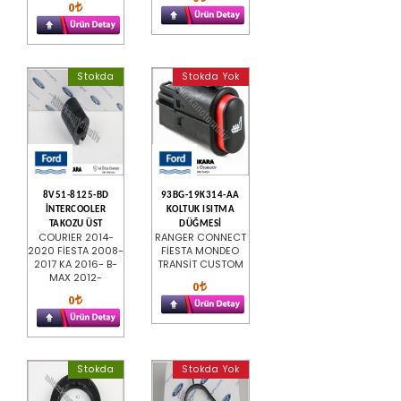
0
Stokda
Stokda Yok
8V51-8125-BD
93BG-19K314-AA
İNTERCOOLER
KOLTUK ISITMA
TAKOZU ÜST
DÜĞMESİ
COURIER 2014-
RANGER CONNECT
2020 FİESTA 2008-
FİESTA MONDEO
2017 KA 2016- B-
TRANSİT CUSTOM
MAX 2012-
0
0
Stokda
Stokda Yok