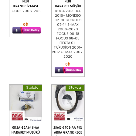
FEBİ
FEBİ
KRANK CİVATASI
HARARET MÜŞÜR
FOCUS 2006-2019
KUGA 2013- KA
2016- MONDEO
92-00 MONDEO
0
07-14 S-MAX
2006-2020
FOCUS 08-18
FOCUS 98-05
FİESTA 01-
17/FUSİON 2001-
2012 C-MAX 2007-
2020
0
Stokda
Stokda
GK2A-12A648-AA
2S6Q-6701-AA POJ
HARARET MÜŞÜRÜ
ARKA GRANK KEÇE