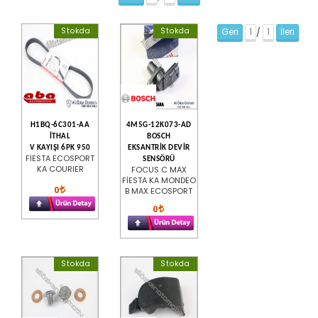
Stokda
Stokda
Geri
1
1
İleri
/
H1BQ-6C301-AA
4M5G-12K073-AD
İTHAL
BOSCH
V KAYIŞI 6PK 950
EKSANTRİK DEVİR
FİESTA ECOSPORT
SENSÖRÜ
KA COURIER
FOCUS C MAX
FİESTA KA MONDEO
0
B MAX ECOSPORT
0
Stokda
Stokda