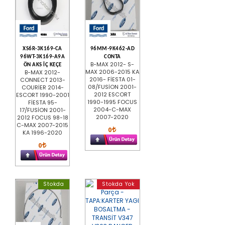
XS6R-3K169-CA
96MM-9K462-AD
96WT-3K169-A9A
CONTA
B-MAX 2012- S-
ÖN AKS İÇ KEÇE
MAX 2006-2015 KA
B-MAX 2012-
2016- FİESTA 01-
CONNECT 2013-
08/FUSİON 2001-
COURİER 2014-
2012 ESCORT
ESCORT 1990-2001
1990-1995 FOCUS
FİESTA 95-
2004-C-MAX
17/FUSİON 2001-
2007-2020
2012 FOCUS 98-18
C-MAX 2007-2015
0
KA 1996-2020
0
Stokda
Stokda Yok