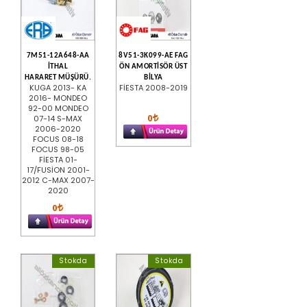
7M51-12A648-AA
8V51-3K099-AE FAG
İTHAL
ÖN AMORTİSÖR ÜST
HARARET MÜŞÜRÜ.
BİLYA
KUGA 2013- KA
FİESTA 2008-2019
2016- MONDEO
92-00 MONDEO
0
07-14 S-MAX
2006-2020
FOCUS 08-18
FOCUS 98-05
FİESTA 01-
17/FUSİON 2001-
2012 C-MAX 2007-
2020
0
Stokda
Stokda