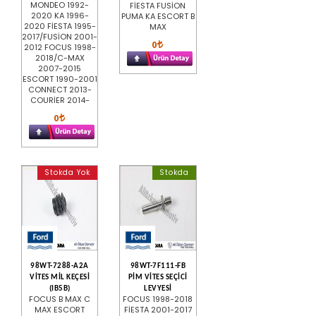
MONDEO 1992-
FİESTA FUSİON
2020 KA 1996-
PUMA KA ESCORT B
2020 FİESTA 1995-
MAX
2017/FUSİON 2001-
0
2012 FOCUS 1998-
2018/C-MAX
2007-2015
ESCORT 1990-2001
CONNECT 2013-
COURİER 2014-
0
Stokda Yok
Stokda
98WT-7288-A2A
98WT-7F111-FB
VİTES MİL KEÇESİ
PİM VİTES SEÇİCİ
(IB5B)
LEVYESİ
FOCUS B MAX C
FOCUS 1998-2018
MAX ESCORT
FİESTA 2001-2017