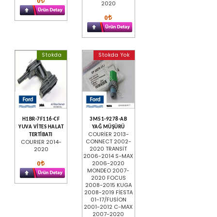
0
2020
0
Stokda
Stokda Yok
H1BR-7F116-CF
3M51-9278-AB
YUVA VİTES HALAT
YAĞ MÜŞÜRÜ
COURİER 2013-
TERTİBATI
CONNECT 2002-
COURIER 2014-
2020 TRANSİT
2020
2006-2014 S-MAX
0
2006-2020
MONDEO 2007-
2020 FOCUS
2008-2015 KUGA
2008-2019 FİESTA
01-17/FUSİON
2001-2012 C-MAX
2007-2020