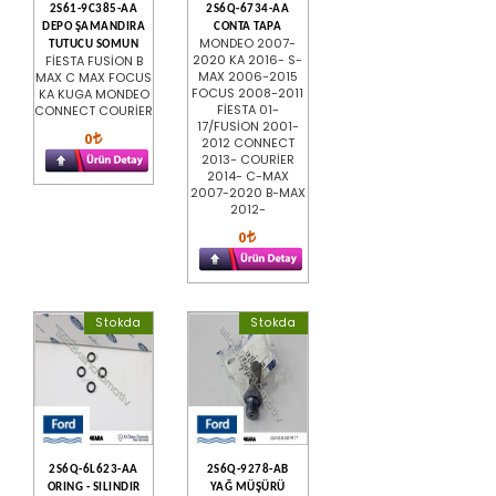
2S61-9C385-AA
2S6Q-6734-AA
DEPO ŞAMANDIRA
CONTA TAPA
MONDEO 2007-
TUTUCU SOMUN
2020 KA 2016- S-
FİESTA FUSİON B
MAX 2006-2015
MAX C MAX FOCUS
FOCUS 2008-2011
KA KUGA MONDEO
FİESTA 01-
CONNECT COURİER
17/FUSİON 2001-
0
2012 CONNECT
2013- COURİER
2014- C-MAX
2007-2020 B-MAX
2012-
0
Stokda
Stokda
2S6Q-6L623-AA
2S6Q-9278-AB
ORING - SILINDIR
YAĞ MÜŞÜRÜ