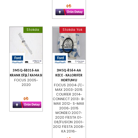
0
Stokda
Stokda Yok
3M5Q-6B316-AA
3M5Q-8564-AA
KRANK DİŞLİ KAMASI
KECE - KALORIFER
FOCUS 2005-
HORTUMU
2020
FOCUS 2004-/C-
MAX 2003-2015
COURİER 2014-
0
CONNECT 2013- B-
MAX 2012- S-MAX
2006-2015
MONDEO 2007-
2020 FİESTA 01-
08/FUSİON 2001-
2012 FİESTA 2008-
KA 2016-