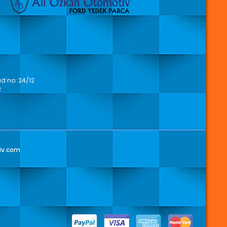
 no: 24/12
z
iv.com