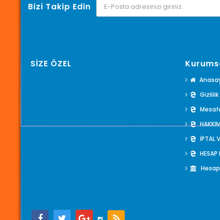
Bizi Takip Edin
SİZE ÖZEL
Kurums
Anasa
Gizlili
Mesafe
HAKKI
İPTAL 
HESAP
Hesap