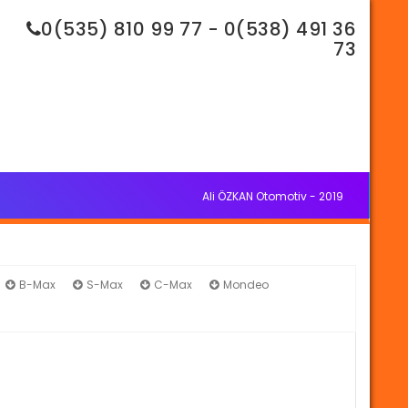
0(535) 810 99 77 - 0(538) 491 36
73
Ali ÖZKAN Otomotiv - 2019
B-Max
S-Max
C-Max
Mondeo