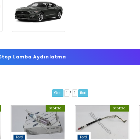
 Stop Lamba Aydınlatma
Geri
1
1
İleri
/
Stokda
Stokda