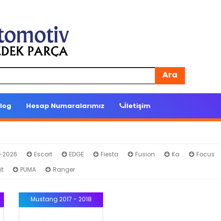
Ara
log
Hesap Numaralarımız
İletişim
4-2026
Escort
EDGE
Fiesta
Fusion
Ka
Focus
it
PUMA
Ranger
Mustang 2017 - 2018