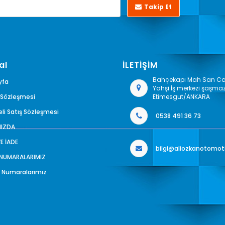
Takip Et
al
İLETİŞİM
Bahçekapı Mah San Cad
yfa
Yahşi İş merkezi şaşma
k Sözleşmesi
Etimesgut/ANKARA
li Satış Sözleşmesi
0538 491 36 73
MIZDA
VE İADE
bilgi@aliozkanotomot
 NUMARALARIMIZ
 Numaralarımız