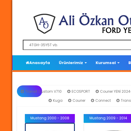
Anasayfa
Ürünlerimiz
Kurumsal
B
Transit Custom V710
ECOSPORT
Courier YENİ 202
Mustang
Kuga
Courier
Connect
Trans
Mustang 2000 - 2008
Mustang 2009 - 2014