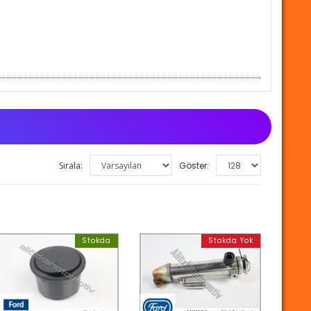
Sırala:
Göster:
Stokda
Stokda Yok