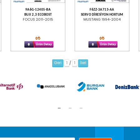
9A6G-12405-BA
F6ZZ-3A713-AA
BUJI 2,3 ECOBOST
SERVO DİRESİYON HORTUM
FOCUS 2011-2015
MUSTANG 1994-2004
0
0
Geri
1
1
İleri
/