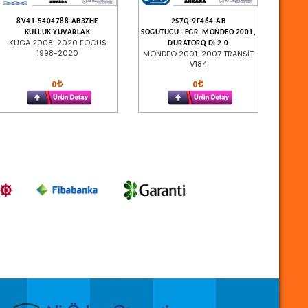
8V41-5404788-AB3ZHE
2S7Q-9F464-AB
KULLUK YUVARLAK
SOGUTUCU - EGR, MONDEO 2001,
KUGA 2008-2020 FOCUS
DURATORQ DI 2.0
1998-2020
MONDEO 2001-2007 TRANSİT
V184
0
0