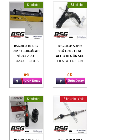
Stokda
Stokda
BSG30-310-032
BSG30-315-012
3M51-3B438-AB
2S61-3051-DA
VİRAJ Z ROT
ALT TABLA ÖN SOL
CMAX-FOCUS
FIESTA-FUSION
0
0
Stokda
Stokda Yok