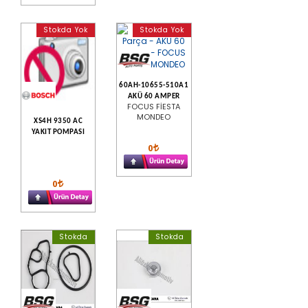
Stokda Yok
Stokda Yok
60AH-10655-510A1
AKÜ 60 AMPER
FOCUS FİESTA
MONDEO
XS4H 9350 AC
YAKIT POMPASI
0
0
Stokda
Stokda