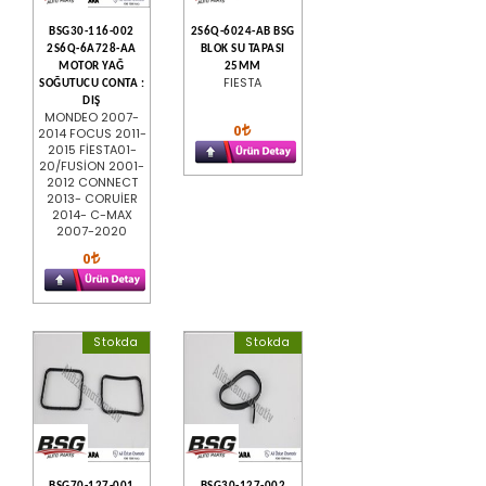
BSG30-116-002
2S6Q-6024-AB BSG
2S6Q-6A728-AA
BLOK SU TAPASI
MOTOR YAĞ
25MM
FIESTA
SOĞUTUCU CONTA :
DIŞ
MONDEO 2007-
0
2014 FOCUS 2011-
2015 FİESTA01-
20/FUSİON 2001-
2012 CONNECT
2013- CORUİER
2014- C-MAX
2007-2020
0
Stokda
Stokda