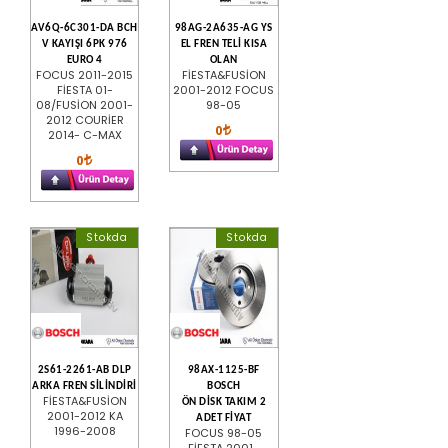
AV6Q-6C301-DA BCH
98AG-2A635-AG YS
V KAYIŞI 6PK 976
EL FREN TELİ KISA
EURO 4
OLAN
FOCUS 2011-2015
FİESTA&FUSİON
FİESTA 01-
2001-2012 FOCUS
08/FUSİON 2001-
98-05
2012 COURİER
0
2014- C-MAX
0
Stokda
Stokda
2S61-2261-AB DLP
98AX-1125-BF
ARKA FREN SİLİNDİRİ
BOSCH
FİESTA&FUSİON
ÖN DİSK TAKIM 2
2001-2012 KA
ADET FİYAT
1996-2008
FOCUS 98-05
FİESTA 2001-