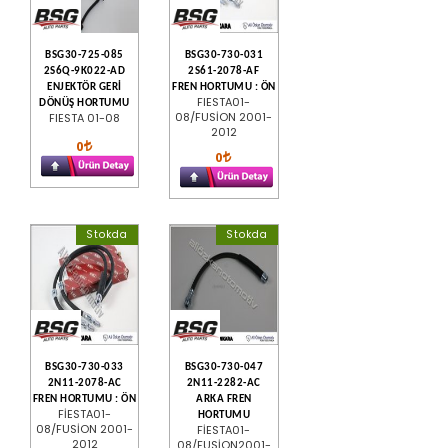
BSG30-725-085
BSG30-730-031
2S6Q-9K022-AD
2S61-2078-AF
ENJEKTÖR GERİ
FREN HORTUMU : ÖN
FIESTA01-
DÖNÜŞ HORTUMU
08/FUSİON 2001-
FIESTA 01-08
2012
0
0
Stokda
Stokda
BSG30-730-033
BSG30-730-047
2N11-2078-AC
2N11-2282-AC
FREN HORTUMU : ÖN
ARKA FREN
FİESTA01-
HORTUMU
08/FUSİON 2001-
FİESTA01-
2012
08/FUSİON2001-