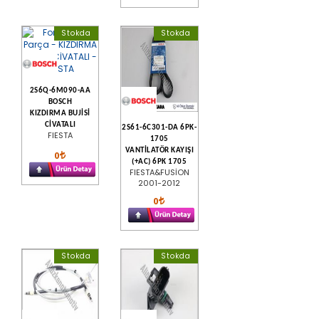
Stokda
Stokda
2S6Q-6M090-AA
BOSCH
KIZDIRMA BUJİSİ
CİVATALI
2S61-6C301-DA 6PK-
FIESTA
1705
VANTİLATÖR KAYIŞI
0
(+AC) 6PK 1705
FIESTA&FUSİON
2001-2012
0
Stokda
Stokda