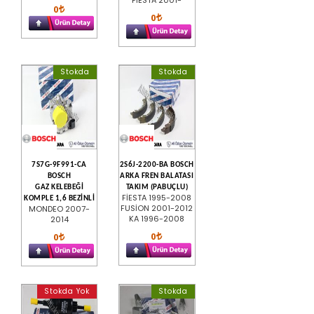
0
0
Stokda
Stokda
7S7G-9F991-CA
2S6J-2200-BA BOSCH
BOSCH
ARKA FREN BALATASI
GAZ KELEBEĞİ
TAKIM (PABUÇLU)
FİESTA 1995-2008
KOMPLE 1,6 BEZİNLİ
FUSİON 2001-2012
MONDEO 2007-
KA 1996-2008
2014
0
0
Stokda Yok
Stokda