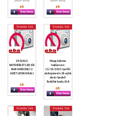
2001-2012
2001-2012
0
0
Stokda Yok
Stokda Yok
2932022
Maaş ödeme
NOTOSİKLET LED SİS
haklarının
FARI MERCEKLİ 2
15/10/2025 tarihli
ADET UZUN KISALI
sözleşmenin 36 aylık
devir bedeli
Tevkifat kodu 616
0
0
Stokda Yok
Stokda Yok