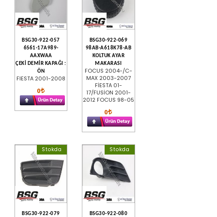
BSG30-922-057
BSG30-922-069
6S61-17A989-
98AB-A618K78-AB
AAXWAA
KOLTUK AYAR
ÇEKİ DEMİR KAPAĞI :
MAKARASI
FOCUS 2004-/C-
ÖN
MAX 2003-2007
FIESTA 2001-2008
FİESTA 01-
0
17/FUSİON 2001-
2012 FOCUS 98-05
0
Stokda
Stokda
BSG30-922-079
BSG30-922-080