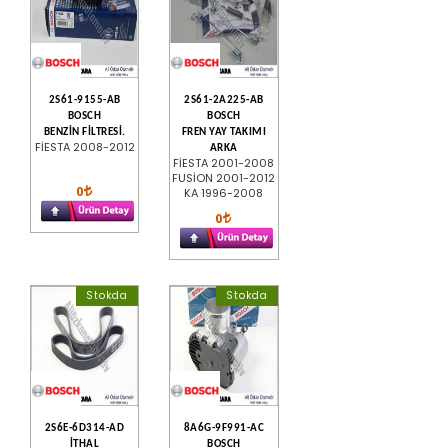
2S61-9155-AB
2S61-2A225-AB
BOSCH
BOSCH
BENZİN FİLTRESİ.
FREN YAY TAKIMI
FİESTA 2008-2012
ARKA
FİESTA 2001-2008
FUSİON 2001-2012
0
KA 1996-2008
0
Stokda
Stokda
2S6E-6D314-AD
8A6G-9F991-AC
İTHAL
BOSCH