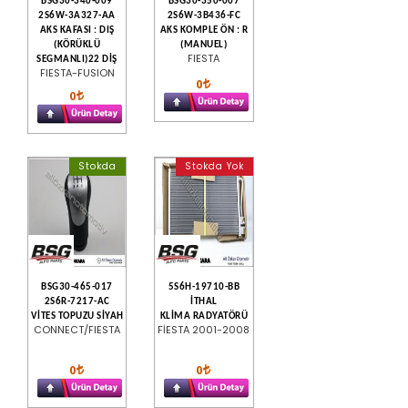
BSG30-340-009
BSG30-350-007
2S6W-3A327-AA
2S6W-3B436-FC
AKS KAFASI : DIŞ
AKS KOMPLE ÖN : R
(KÖRÜKLÜ
(MANUEL)
FIESTA
SEGMANLI)22 DİŞ
FIESTA-FUSION
0
0
Stokda
Stokda Yok
BSG30-465-017
5S6H-19710-BB
2S6R-7217-AC
İTHAL
VİTES TOPUZU SİYAH
KLİMA RADYATÖRÜ
CONNECT/FIESTA
FİESTA 2001-2008
0
0