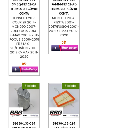
BSG70-127-001
BSG30-127-002
3M5Q-9K462-CA
96MM-9K462-AD
TERMOSTAT GÖVDE
TERMOSTAT GÖVDE
CONTA
CONTA
CONNECT 2013-
MONDEO 2014-
COURİER 2014-
FİESTA 2001-
MONDEO 2007-
2017/FUSİON 2001-
2014 KUGA 2013-
2012 C-MAX 2007-
S-MAX 2006-2015
2020
FOCUS 2008-2018
0
FİESTA 01-
20/FUSİON 2001-
2012 C-MAX 2011-
2020
0
Stokda
Stokda
BSG30-130-014
BSG30-135-024