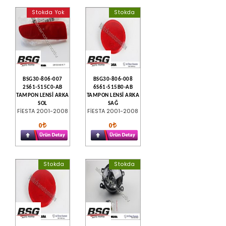
Stokda Yok
Stokda
BSG30-806-007
BSG30-806-008
2S61-515C0-AB
6S61-515B0-AB
TAMPON LENSİ ARKA
TAMPON LENSİ ARKA
SOL
SAĞ
FİESTA 2001-2008
FİESTA 2001-2008
0
0
Stokda
Stokda