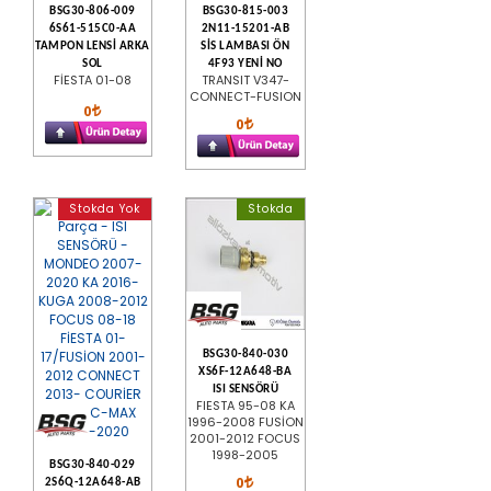
BSG30-806-009
BSG30-815-003
6S61-515C0-AA
2N11-15201-AB
TAMPON LENSİ ARKA
SİS LAMBASI ÖN
SOL
4F93 YENİ NO
FİESTA 01-08
TRANSIT V347-
CONNECT-FUSION
0
0
Stokda Yok
Stokda
BSG30-840-030
XS6F-12A648-BA
ISI SENSÖRÜ
FIESTA 95-08 KA
1996-2008 FUSİON
2001-2012 FOCUS
1998-2005
BSG30-840-029
0
2S6Q-12A648-AB