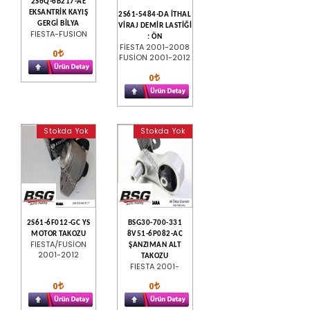
2S6Q-6B217-AE
EKSANTRİK KAYIŞ
2S61-5484-DA İTHAL
GERGİ BİLYA
VİRAJ DEMİR LASTİĞİ
FIESTA-FUSION
: ÖN
FİESTA 2001-2008
0
FUSİON 2001-2012
0
Stokda Yok
Stokda Yok
2S61-6F012-GC YS
BSG30-700-331
MOTOR TAKOZU
8V51-6P082-AC
FIESTA/FUSİON
ŞANZIMAN ALT
2001-2012
TAKOZU
FIESTA 2001-
0
0