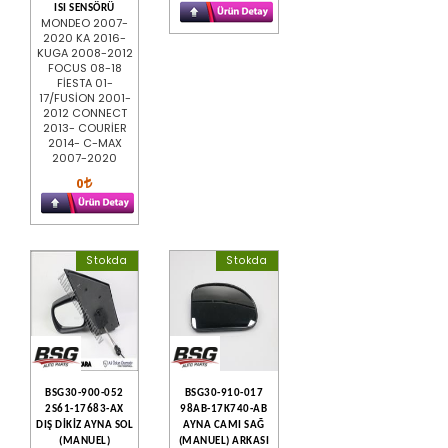
ISI SENSÖRÜ
MONDEO 2007-
2020 KA 2016-
KUGA 2008-2012
FOCUS 08-18
FİESTA 01-
17/FUSİON 2001-
2012 CONNECT
2013- COURİER
2014- C-MAX
2007-2020
0
Stokda
Stokda
BSG30-900-052
BSG30-910-017
2S61-17683-AX
98AB-17K740-AB
DIŞ DİKİZ AYNA SOL
AYNA CAMI SAĞ
(MANUEL)
(MANUEL) ARKASI