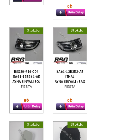
0
Stokda
Stokda
BSG30-916-004
8A61-13B382-AE
8A61-13B381-AE
İTHAL
AYNA SİNYALİ SOL
AYNA SİNYALİ : SAĞ
FIESTA
FIESTA
0
0
Stokda
Stokda