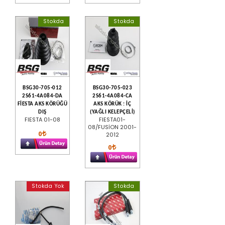
Stokda
Stokda
BSG30-705-012
BSG30-705-023
2S61-4A084-DA
2S61-4A084-CA
FİESTA AKS KÖRÜĞÜ
AKS KÖRÜK : İÇ
DIŞ
(YAĞLI KELEPÇELİ)
FIESTA 01-08
FIESTA01-
08/FUSİON 2001-
0
2012
0
Stokda Yok
Stokda