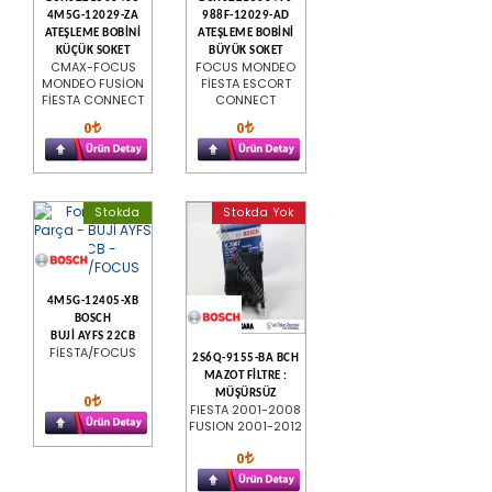
4M5G-12029-ZA
988F-12029-AD
ATEŞLEME BOBİNİ
ATEŞLEME BOBİNİ
KÜÇÜK SOKET
BÜYÜK SOKET
CMAX-FOCUS
FOCUS MONDEO
MONDEO FUSİON
FİESTA ESCORT
FİESTA CONNECT
CONNECT
0
0
Stokda
Stokda Yok
4M5G-12405-XB
BOSCH
BUJİ AYFS 22CB
FİESTA/FOCUS
2S6Q-9155-BA BCH
MAZOT FİLTRE :
MÜŞÜRSÜZ
0
FIESTA 2001-2008
FUSION 2001-2012
0