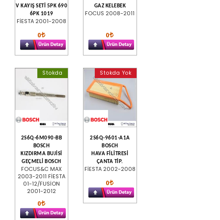
V KAYIŞ SETİ 5PK 690
GAZ KELEBEK
FOCUS 2008-2011
6PK 1019
FİESTA 2001-2008
0
0
Stokda
Stokda Yok
2S6Q-6M090-BB
2S6Q-9601-A1A
BOSCH
BOSCH
KIZDIRMA BUJİSİ
HAVA FİLİTRESİ
GEÇMELİ BOSCH
ÇANTA TİP.
FOCUS&C MAX
FİESTA 2002-2008
2003-2011 FİESTA
0
01-12/FUSİON
2001-2012
0