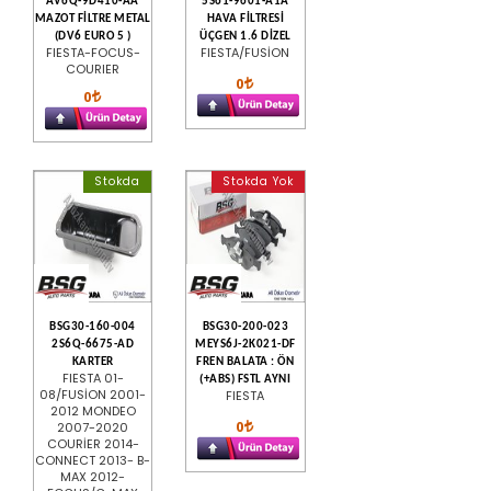
AV6Q-9D410-AA
5S61-9601-A1A
MAZOT FİLTRE METAL
HAVA FİLTRESİ
(DV6 EURO 5 )
ÜÇGEN 1.6 DİZEL
FIESTA-FOCUS-
FIESTA/FUSİON
COURIER
0
0
Stokda
Stokda Yok
BSG30-160-004
BSG30-200-023
2S6Q-6675-AD
MEYS6J-2K021-DF
KARTER
FREN BALATA : ÖN
FIESTA 01-
(+ABS) FSTL AYNI
08/FUSİON 2001-
FIESTA
2012 MONDEO
0
2007-2020
COURİER 2014-
CONNECT 2013- B-
MAX 2012-