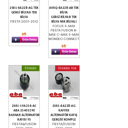
2S61-6A228-AG TEK
AV6Q-6A228-AB TEK
GERGİ BİLYASI TEK
BİLYA
BİLYA
GERGİ BİLYASI TEK
FİESTA 2001-2012
BİLYA NSK BİLYALI
FOCUS S-MAX
FİESTA FUSİON B-
0
MAX C-MAX S-MAX
MONDEO CONNECT
0
Stokda
Stokda Yok
2S61-19A216-AC
2S61-6A228-AG
ABA 25405190
KAFFER
KASNAK:ALTERNATOR
ALTERNATÖR KAYIŞ
KAYISI YS
GERGİSİ KOMPLE
FİESTA&FUSİON
FİESTA/FUSİON