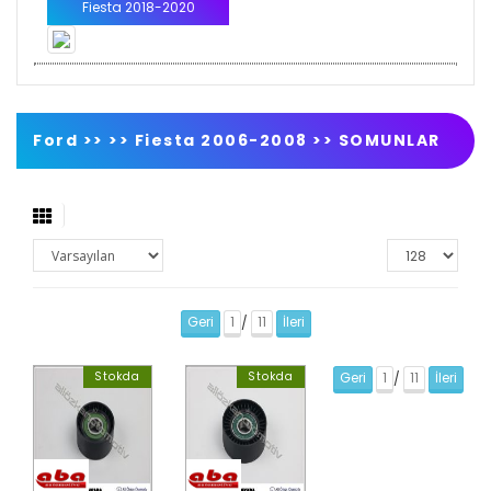
Fiesta 2018-2020
Ford >>
>>
Fiesta 2006-2008
>>
SOMUNLAR
Geri
1
11
İleri
/
Stokda
Stokda
Geri
1
11
İleri
/