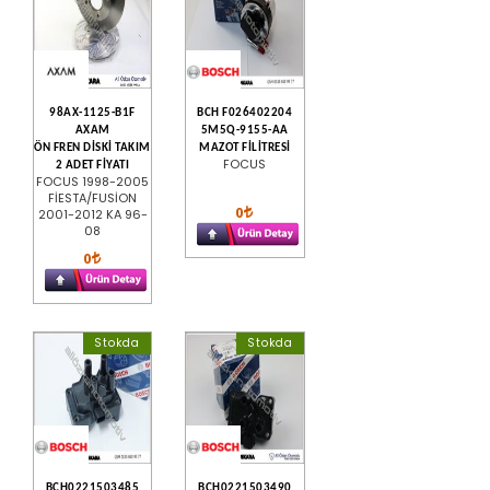
98AX-1125-B1F
BCH F026402204
AXAM
5M5Q-9155-AA
ÖN FREN DİSKİ TAKIM
MAZOT FİLİTRESİ
FOCUS
2 ADET FİYATI
FOCUS 1998-2005
FİESTA/FUSİON
0
2001-2012 KA 96-
08
0
Stokda
Stokda
BCH0221503485
BCH0221503490