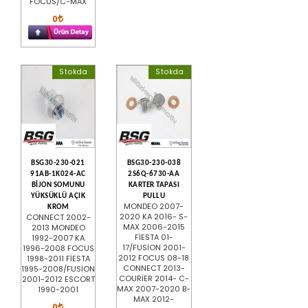
FOCUS/C-MAX
0
Stokda
Stokda
BSG30-230-021
BSG30-230-038
91AB-1K024-AC
2S6Q-6730-AA
BİJON SOMUNU
KARTER TAPASI
YÜKSÜKLÜ AÇIK
PULLU
MONDEO 2007-
KROM
2020 KA 2016- S-
CONNECT 2002-
MAX 2006-2015
2013 MONDEO
FİESTA 01-
1992-2007 KA
17/FUSİON 2001-
1996-2008 FOCUS
2012 FOCUS 08-18
1998-2011 FİESTA
CONNECT 2013-
1995-2008/FUSİON
COURİER 2014- C-
2001-2012 ESCORT
MAX 2007-2020 B-
1990-2001
MAX 2012-
0