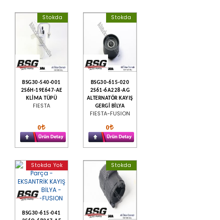
Stokda
Stokda
BSG30-540-001
BSG30-615-020
2S6H-19E647-AE
2S61-6A228-AG
KLİMA TÜPÜ
ALTERNATÖR KAYIŞ
FIESTA
GERGİ BİLYA
FIESTA-FUSION
0
0
Stokda Yok
Stokda
BSG30-615-041