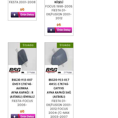
FİESTA 2001-2008
KÖŞELİ
FOCUS 1998-2005
0
FİESTA 01-
08/FUSİON 2001-
2012
0
Stokda
Stokda
BSG30-915-007
BSG30-915-017
6M5Y-17K746-
4M51-17K746-
AAXWAA
CAYYH5
AYNA KAPAĞI : R
AYNA KAPAĞI SAĞ
(ASTARLI) SİNYALLİ
(ASTARLI)
FIESTA-FOCUS
FİESTA 01-
2006-
08/FUSİON 2001-
2012 FOCUS
0
2004-/C-MAX
2003-2007