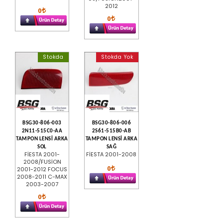
2012
0
0
Stokda
Stokda Yok
BSG30-806-003
BSG30-806-006
2N11-515C0-AA
2S61-515B0-AB
TAMPON LENSİ ARKA
TAMPON LENSİ ARKA
SOL
SAĞ
FİESTA 2001-
FİESTA 2001-2008
2008/FUSİON
0
2001-2012 FOCUS
2008-2011 C-MAX
2003-2007
0