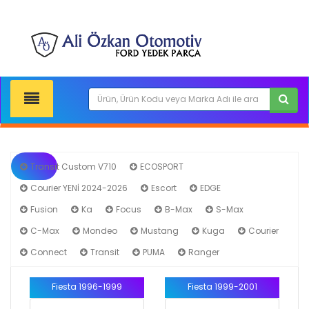
Transit Custom V710
ECOSPORT
Courier YENİ 2024-2026
Escort
EDGE
Fiesta
Fusion
Ka
Focus
B-Max
S-Max
C-Max
Mondeo
Mustang
Kuga
Courier
Connect
Transit
PUMA
Ranger
Fiesta 1996-1999
Fiesta 1999-2001