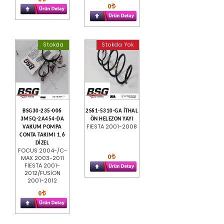
0
Stokda
Stokda Yok
BSG30-235-006
2S61-5310-GA İTHAL
3M5Q-2A454-DA
ÖN HELEZON YAYI
FIESTA 2001-2008
VAKUM POMPA
CONTA TAKIMI 1.6
DİZEL
FOCUS 2004-/C-
0
MAX 2003-2011
FİESTA 2001-
2012/FUSİON
2001-2012
0