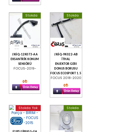
Stokda
Stokda
JX6Q-12K073-AA
JX6Q-9K022-AB
EKSANTRİK KONUM
İTHAL
SENSÖRÜ
ENJEKTOR GERI
FOCUS-2019-
DONUS BORUSU
FOCUS ECOSPORT 1.5
FOCUS 2018-2020
0
0
Stokda Yok
Stokda
F1BT-18B955-GA