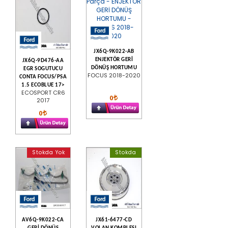
JX6Q-9K022-AB
ENJEKTÖR GERİ
JX6Q-9D476-AA
DÖNÜŞ HORTUMU
EGR SOGUTUCU
FOCUS 2018-2020
CONTA FOCUS/PSA
1.5 ECOBLUE 17>
ECOSPORT CR6
0
2017
0
Stokda Yok
Stokda
AV6Q-9K022-CA
JX61-6477-CD