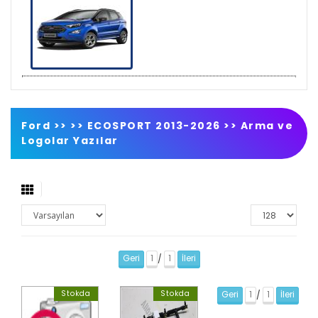
Ford >>
>>
ECOSPORT 2013-2026
>>
Arma ve
Logolar Yazılar
Geri
1
1
İleri
/
Stokda
Stokda
Geri
1
1
İleri
/