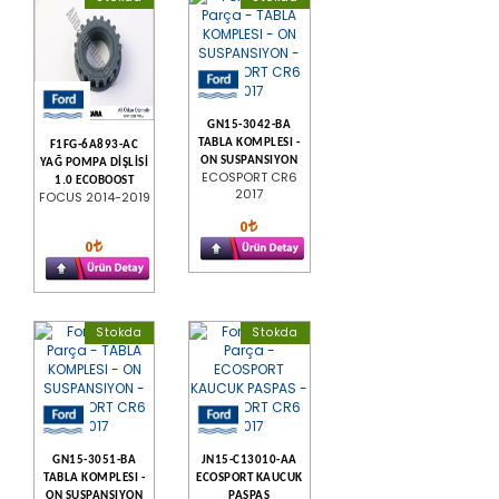
GN15-3042-BA
TABLA KOMPLESI -
F1FG-6A893-AC
ON SUSPANSIYON
YAĞ POMPA DİŞLİSİ
ECOSPORT CR6
1.0 ECOBOOST
2017
FOCUS 2014-2019
0
0
Stokda
Stokda
GN15-3051-BA
JN15-C13010-AA
TABLA KOMPLESI -
ECOSPORT KAUCUK
ON SUSPANSIYON
PASPAS