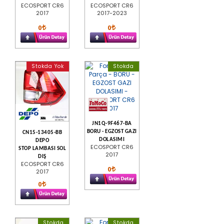
ECOSPORT CR6
ECOSPORT CR6
2017
2017-2023
0
0
Stokda Yok
Stokda
JN1Q-9F467-BA
BORU - EGZOST GAZI
CN15-13405-BB
DOLASIMI
DEPO
ECOSPORT CR6
STOP LAMBASI SOL
2017
DIŞ
ECOSPORT CR6
0
2017
0
Stokda
Stokda