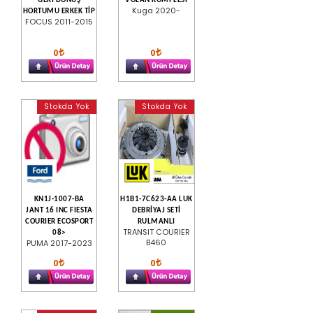
GERİ DÖNÜŞ
VOLAN KOMPLESI
Kuga 2020-
HORTUMU ERKEK TİP
FOCUS 2011-2015
0
0
Stokda Yok
Stokda Yok
KN1J-1007-BA
H1B1-7C623-AA LUK
JANT 16 INC FIESTA
DEBRİYAJ SETİ
COURIER ECOSPORT
RULMANLI
TRANSIT COURIER
08>
B460
PUMA 2017-2023
0
0