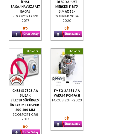
İTHAL
DEBRIYAJ UST
BAGAJ HAVUZU ALT
MERKEZI FIESTA
BAGAJ
B.MAX 12>
ECOSPORT CR6
COURIER 2014-
2017
2020
0
0
Stokda
Stokda
G4BJ-S17528-AA
FM5Q-2A451-AA
SİLBAK
VAKUM POMPASI
FOCUS 2011-2023
SİLECEK SÜPÜRGESİ
ÖN TAKIM ECOSPORT
500-400 MM
ECOSPORT CR6
0
2017
0