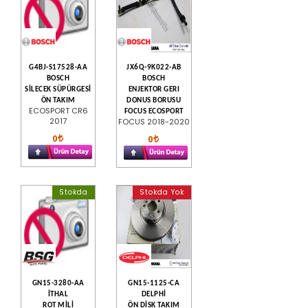
G4BJ-S17528-AA
JX6Q-9K022-AB
BOSCH
BOSCH
SİLECEK SÜPÜRGESİ
ENJEKTOR GERI
ÖN TAKIM
DONUS BORUSU
ECOSPORT CR6
FOCUS ECOSPORT
2017
FOCUS 2018-2020
0
0
Stokda
Stokda Yok
GN15-3280-AA
GN15-1125-CA
İTHAL
DELPHİ
ROT MİLİ
ÖN DİSK TAKIM