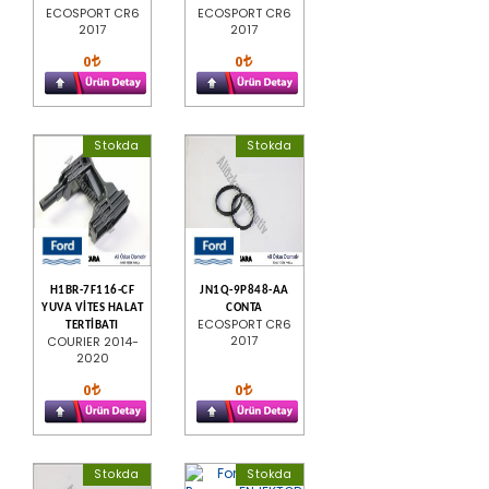
ECOSPORT CR6
ECOSPORT CR6
2017
2017
0
0
Stokda
Stokda
H1BR-7F116-CF
JN1Q-9P848-AA
YUVA VİTES HALAT
CONTA
ECOSPORT CR6
TERTİBATI
2017
COURIER 2014-
2020
0
0
Stokda
Stokda