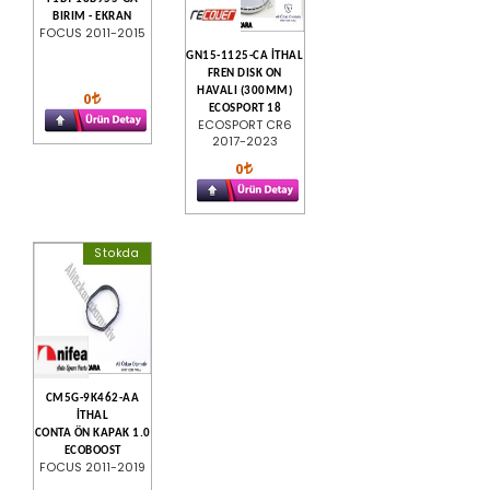
BIRIM - EKRAN
FOCUS 2011-2015
GN15-1125-CA İTHAL
FREN DISK ON
HAVALI (300MM)
0
ECOSPORT 18
ECOSPORT CR6
2017-2023
0
Stokda
CM5G-9K462-AA
İTHAL
CONTA ÖN KAPAK 1.0
ECOBOOST
FOCUS 2011-2019