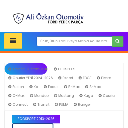
Transit Custom V710
ECOSPORT
Courier YENİ 2024-2026
Escort
EDGE
Fiesta
Fusion
Ka
Focus
B-Max
S-Max
C-Max
Mondeo
Mustang
Kuga
Courier
Connect
Transit
PUMA
Ranger
ECOSPORT 2013-2026