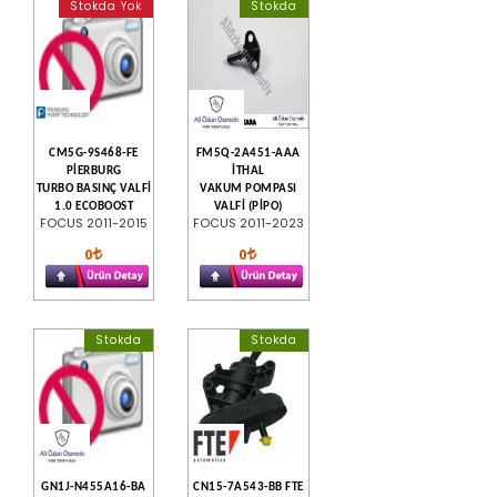
Stokda Yok
Stokda
CM5G-9S468-FE
FM5Q-2A451-AAA
PİERBURG
İTHAL
TURBO BASINÇ VALFİ
VAKUM POMPASI
1.0 ECOBOOST
VALFİ (PİPO)
FOCUS 2011-2015
FOCUS 2011-2023
0
0
Stokda
Stokda
GN1J-N455A16-BA
CN15-7A543-BB FTE