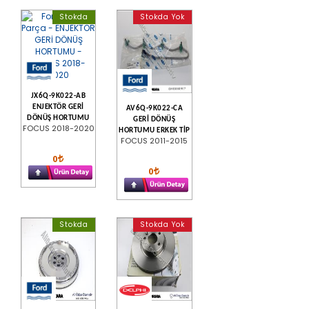
Stokda
Stokda Yok
JX6Q-9K022-AB
ENJEKTÖR GERİ
AV6Q-9K022-CA
DÖNÜŞ HORTUMU
GERİ DÖNÜŞ
FOCUS 2018-2020
HORTUMU ERKEK TİP
FOCUS 2011-2015
0
0
Stokda
Stokda Yok