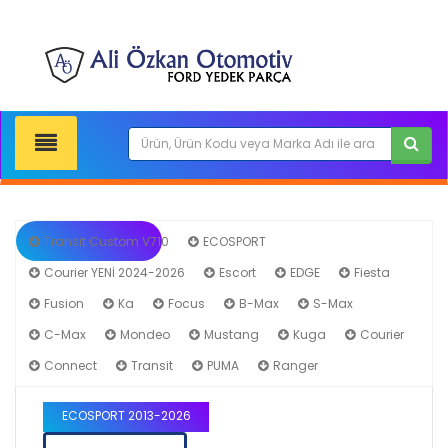
Transit Custom V710
ECOSPORT
Courier YENİ 2024-2026
Escort
EDGE
Fiesta
Fusion
Ka
Focus
B-Max
S-Max
C-Max
Mondeo
Mustang
Kuga
Courier
Connect
Transit
PUMA
Ranger
ECOSPORT 2013-2026