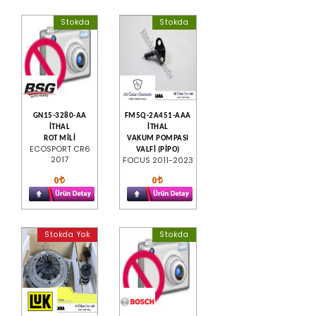
Stokda
Stokda
GN15-3280-AA
FM5Q-2A451-AAA
İTHAL
İTHAL
ROT MİLİ
VAKUM POMPASI
ECOSPORT CR6
VALFİ (PİPO)
2017
FOCUS 2011-2023
0
0
Stokda Yok
Stokda