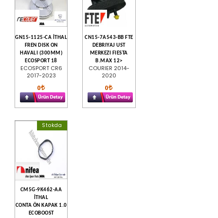
GN15-1125-CA İTHAL
CN15-7A543-BB FTE
FREN DISK ON
DEBRIYAJ UST
HAVALI (300MM)
MERKEZI FIESTA
ECOSPORT 18
B.MAX 12>
ECOSPORT CR6
COURIER 2014-
2017-2023
2020
0
0
Stokda
CM5G-9K462-AA
İTHAL
CONTA ÖN KAPAK 1.0
ECOBOOST