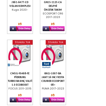
JX61-6477-CD
GN15-1125-CA
VOLAN KOMPLESI
DELPHİ
Kuga 2020-
ÖN DİSK TAKIM
ECOSPORT CR6
2017-2023
0
0
Stokda Yok
Stokda Yok
CM5G-9S468-FE
KN1J-1007-BA
PİERBURG
JANT 16 INC FIESTA
TURBO BASINÇ VALFİ
COURIER ECOSPORT
1.0 ECOBOOST
08>
FOCUS 2011-2015
PUMA 2017-2023
0
0