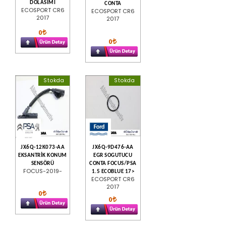
DOLASIMI
CONTA
ECOSPORT CR6
ECOSPORT CR6
2017
2017
0
0
Stokda
Stokda
JX6Q-12K073-AA
JX6Q-9D476-AA
EKSANTRİK KONUM
EGR SOGUTUCU
SENSÖRÜ
CONTA FOCUS/PSA
FOCUS-2019-
1.5 ECOBLUE 17>
ECOSPORT CR6
2017
0
0