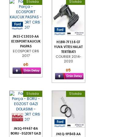
Stokda
Stokda
JN15-C13010-AA
ECOSPORT KAUCUK
H1BR-7F116-CF
PASPAS
YUVA VİTES HALAT
ECOSPORT CR6
TERTİBATI
2017
COURIER 2014-
2020
0
0
Stokda
Stokda
JN1Q-9F467-BA
BORU - EGZOST GAZI
JN1Q-9P848-AA