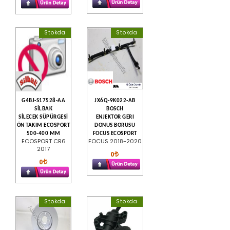
Stokda
Stokda
G4BJ-S17528-AA
JX6Q-9K022-AB
SİLBAK
BOSCH
SİLECEK SÜPÜRGESİ
ENJEKTOR GERI
ÖN TAKIM ECOSPORT
DONUS BORUSU
500-400 MM
FOCUS ECOSPORT
ECOSPORT CR6
FOCUS 2018-2020
2017
0
0
Stokda
Stokda