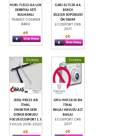
H1B1-7C623-AA LUK
G4BJ-S17528-AA
DEBRİYAJ SETİ
BOSCH
RULMANLI
SİLECEK SÜPÜRGESİ
TRANSIT COURIER
ÖN TAKIM
B460
ECOSPORT CR6
2017
0
0
Stokda
Stokda
JX6Q-9K022-AB
GN1J-N455A16-BA
İTHAL
İTHAL
ENJEKTOR GERI
BAGAJ HAVUZU ALT
DONUS BORUSU
BAGAJ
ECOSPORT CR6
FOCUS ECOSPORT 1.5
2017
FOCUS 2018-2020
0
0