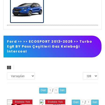
Ford >>
>>
ECOSPORT 2013-2026
>>
Turbo
EgR BY Pass Çeşitleri Gaz Kelebeği
İntercool
Geri
1
1
İleri
/
Stokda Yok
Stokda Yok
Geri
1
1
İleri
/