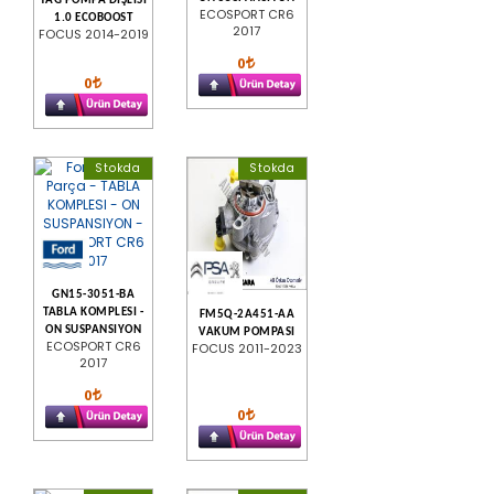
YAĞ POMPA DİŞLİSİ
ECOSPORT CR6
1.0 ECOBOOST
2017
FOCUS 2014-2019
0
0
Stokda
Stokda
GN15-3051-BA
TABLA KOMPLESI -
FM5Q-2A451-AA
ON SUSPANSIYON
VAKUM POMPASI
ECOSPORT CR6
FOCUS 2011-2023
2017
0
0