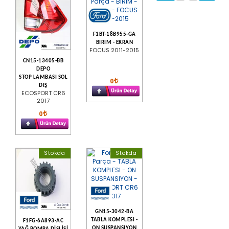
F1BT-18B955-GA
BIRIM - EKRAN
FOCUS 2011-2015
CN15-13405-BB
DEPO
STOP LAMBASI SOL
0
DIŞ
ECOSPORT CR6
2017
0
Stokda
Stokda
GN15-3042-BA
TABLA KOMPLESI -
F1FG-6A893-AC
ON SUSPANSIYON