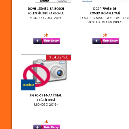
DG9H-18D483-BA BOSCH
DG9P-7P086-DE
POLEN FİLİTRE KARBONLU
POMPA KOMPLE YAĞ
MONDEO 2014-2020
FOCUS C MAX ECOSPORT EDG
FİESTA KUGA MONDEO
0
0
Stokda Yok
HG9Q-6714-AA İTHAL
YAĞ FİLTRESİ
MONDEO 2015-
0