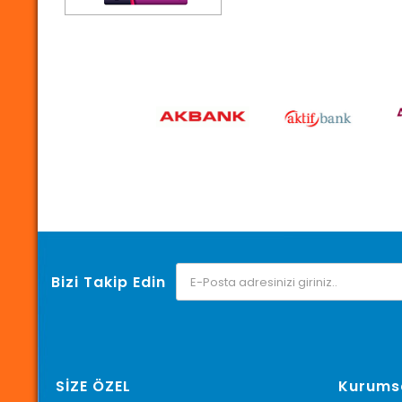
Bizi Takip Edin
SİZE ÖZEL
Kurums