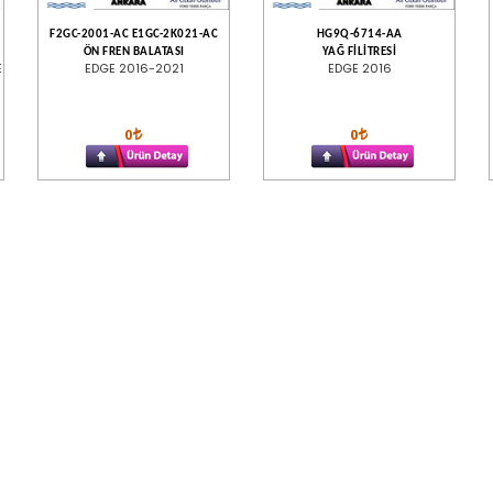
F2GC-2001-AC E1GC-2K021-AC
HG9Q-6714-AA
ÖN FREN BALATASI
YAĞ FİLİTRESİ
E
EDGE 2016-2021
EDGE 2016
0
0