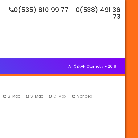
0(535) 810 99 77 - 0(538) 491 36
73
Ali ÖZKAN Otomotiv - 2019
B-Max
S-Max
C-Max
Mondeo