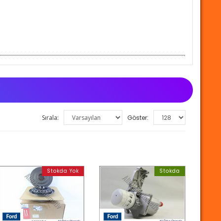
Sırala:
Göster:
Stokda Yok
Stokda