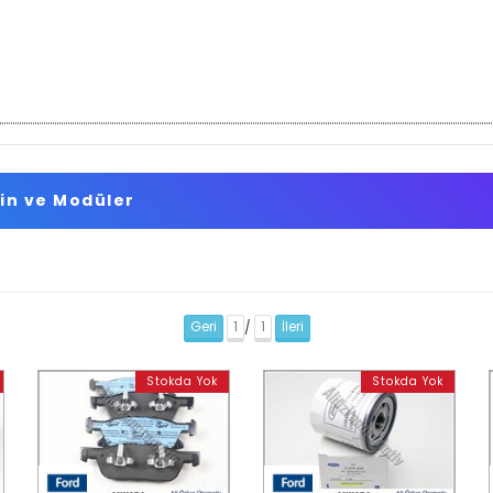
yin ve Modüler
Geri
1
1
İleri
/
Stokda Yok
Stokda Yok