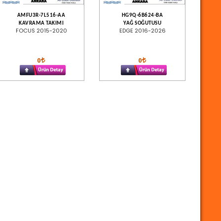
AMFU3R-7L516-AA
HG9Q-6B624-BA
KAVRAMA TAKIMI
YAĞ SOĞUTUSU
FOCUS 2015-2020
EDGE 2016-2026
0
0