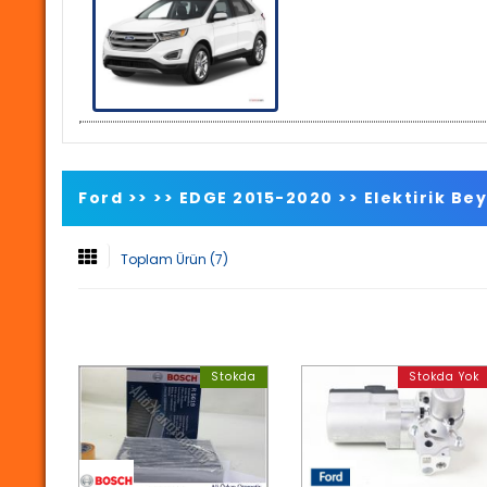
Ford >>
>>
EDGE 2015-2020
>>
Elektirik Be
Toplam Ürün (7)
Stokda
Stokda Yok