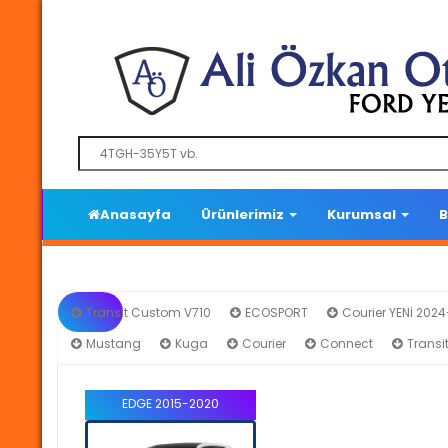
Anasayfa
Ürünlerimiz
Kurumsal
B
Transit Custom V710
ECOSPORT
Courier YENİ 202
Mustang
Kuga
Courier
Connect
Transi
EDGE 2015-2020