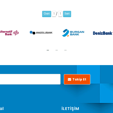
Geri
1
1
İleri
/
Takip Et
al
İLETİŞİM