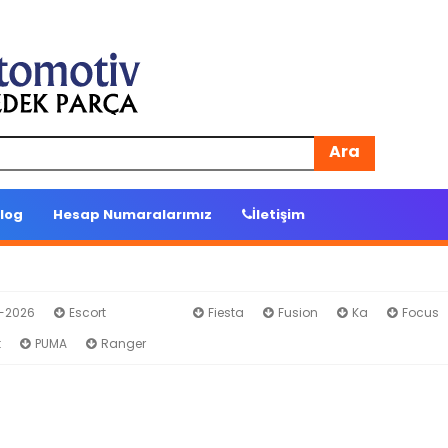
Ara
log
Hesap Numaralarımız
İletişim
4-2026
Escort
EDGE
Fiesta
Fusion
Ka
Focus
t
PUMA
Ranger