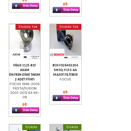
0
Stokda Yok
Stokda Yok
98AX-1125-B1F
BCH F026402204
AXAM
5M5Q-9155-AA
ÖN FREN DİSKİ TAKIM
MAZOT FİLİTRESİ
FOCUS
2 ADET FİYATI
FOCUS 1998-2005
FİESTA/FUSİON
0
2001-2012 KA 96-
08
0
Stokda
Stokda