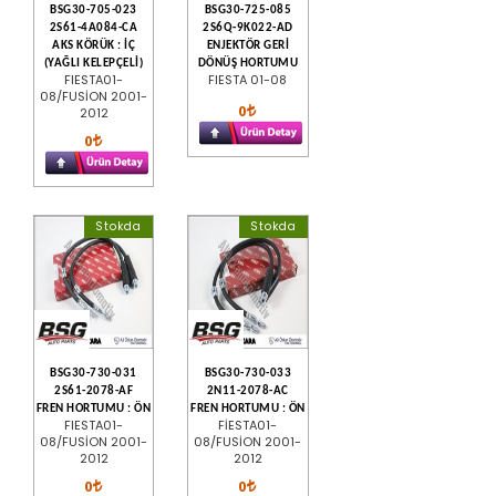
BSG30-705-023
BSG30-725-085
2S61-4A084-CA
2S6Q-9K022-AD
AKS KÖRÜK : İÇ
ENJEKTÖR GERİ
(YAĞLI KELEPÇELİ)
DÖNÜŞ HORTUMU
FIESTA01-
FIESTA 01-08
08/FUSİON 2001-
0
2012
0
Stokda
Stokda
BSG30-730-031
BSG30-730-033
2S61-2078-AF
2N11-2078-AC
FREN HORTUMU : ÖN
FREN HORTUMU : ÖN
FIESTA01-
FİESTA01-
08/FUSİON 2001-
08/FUSİON 2001-
2012
2012
0
0