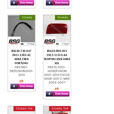
Stokda
Stokda
BSG30-730-047
BSG30-806-003
2N11-2282-AC
2N11-515C0-AA
ARKA FREN
TAMPON LENSİ ARKA
HORTUMU
SOL
FİESTA01-
FİESTA 2001-
08/FUSİON2001-
2008/FUSİON
2012
2001-2012 FOCUS
2008-2011 C-MAX
0
2003-2007
0
Stokda Yok
Stokda Yok