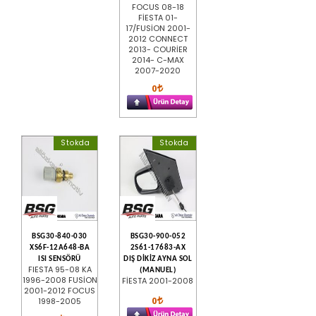
FOCUS 08-18
FİESTA 01-
17/FUSİON 2001-
2012 CONNECT
2013- COURİER
2014- C-MAX
2007-2020
0
Stokda
Stokda
BSG30-840-030
BSG30-900-052
XS6F-12A648-BA
2S61-17683-AX
ISI SENSÖRÜ
DIŞ DİKİZ AYNA SOL
FIESTA 95-08 KA
(MANUEL)
1996-2008 FUSİON
FİESTA 2001-2008
2001-2012 FOCUS
0
1998-2005