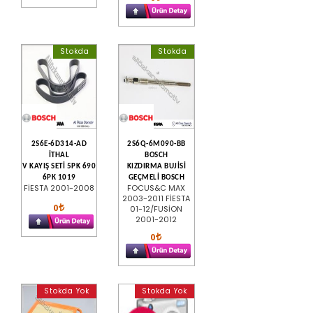
Stokda
Stokda
2S6E-6D314-AD
2S6Q-6M090-BB
İTHAL
BOSCH
V KAYIŞ SETİ 5PK 690
KIZDIRMA BUJİSİ
6PK 1019
GEÇMELİ BOSCH
FİESTA 2001-2008
FOCUS&C MAX
2003-2011 FİESTA
0
01-12/FUSİON
2001-2012
0
Stokda Yok
Stokda Yok