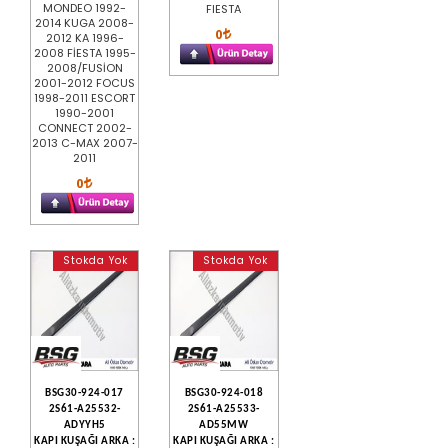
MONDEO 1992-
FIESTA
2014 KUGA 2008-
0
2012 KA 1996-
2008 FİESTA 1995-
2008/FUSİON
2001-2012 FOCUS
1998-2011 ESCORT
1990-2001
CONNECT 2002-
2013 C-MAX 2007-
2011
0
Stokda Yok
Stokda Yok
BSG30-924-017
BSG30-924-018
2S61-A25532-
2S61-A25533-
ADYYH5
AD55MW
KAPI KUŞAĞI ARKA :
KAPI KUŞAĞI ARKA :