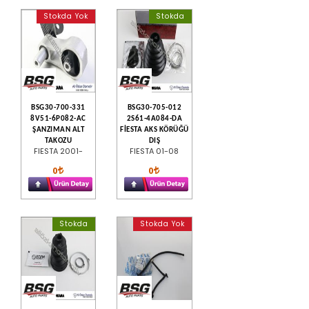
Stokda Yok
Stokda
BSG30-700-331
BSG30-705-012
8V51-6P082-AC
2S61-4A084-DA
ŞANZIMAN ALT
FİESTA AKS KÖRÜĞÜ
TAKOZU
DIŞ
FIESTA 2001-
FIESTA 01-08
0
0
Stokda
Stokda Yok