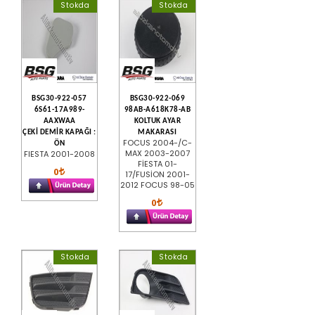
Stokda
Stokda
BSG30-922-057
BSG30-922-069
6S61-17A989-
98AB-A618K78-AB
AAXWAA
KOLTUK AYAR
ÇEKİ DEMİR KAPAĞI :
MAKARASI
FOCUS 2004-/C-
ÖN
MAX 2003-2007
FIESTA 2001-2008
FİESTA 01-
0
17/FUSİON 2001-
2012 FOCUS 98-05
0
Stokda
Stokda