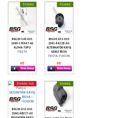
Stokda
Stokda
BSG30-540-001
BSG30-615-020
2S6H-19E647-AE
2S61-6A228-AG
KLİMA TÜPÜ
ALTERNATÖR KAYIŞ
FIESTA
GERGİ BİLYA
FIESTA-FUSION
0
0
Stokda Yok
Stokda
BSG30-615-041
2S6Q-6B217-AE
EKSANTRİK KAYIŞ