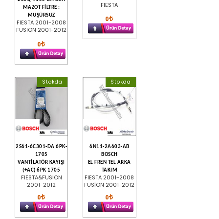
FIESTA
MAZOT FİLTRE :
MÜŞÜRSÜZ
0
FIESTA 2001-2008
FUSION 2001-2012
0
Stokda
Stokda
2S61-6C301-DA 6PK-
6N11-2A603-AB
1705
BOSCH
VANTİLATÖR KAYIŞI
EL FREN TEL ARKA
(+AC) 6PK 1705
TAKIM
FIESTA&FUSİON
FIESTA 2001-2008
2001-2012
FUSİON 2001-2012
0
0