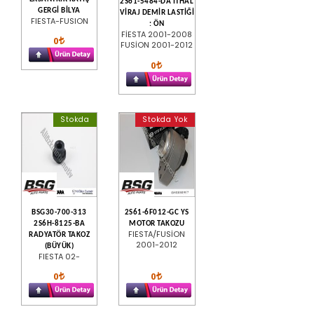
2S61-5484-DA İTHAL
GERGİ BİLYA
VİRAJ DEMİR LASTİĞİ
FIESTA-FUSION
: ÖN
FİESTA 2001-2008
0
FUSİON 2001-2012
0
Stokda
Stokda Yok
BSG30-700-313
2S61-6F012-GC YS
2S6H-8125-BA
MOTOR TAKOZU
FIESTA/FUSİON
RADYATÖR TAKOZ
2001-2012
(BÜYÜK)
FIESTA 02-
0
0