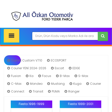
Transit Custom V710
ECOSPORT
Courier YENİ 2024-2026
Escort
EDGE
Fiesta
Fusion
Ka
Focus
B-Max
S-Max
C-Max
Mondeo
Mustang
Kuga
Courier
Connect
Transit
PUMA
Ranger
Fiesta 1996-1999
Fiesta 1999-2001