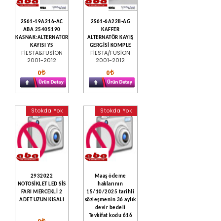
2S61-19A216-AC
2S61-6A228-AG
ABA 25405190
KAFFER
KASNAK:ALTERNATOR
ALTERNATÖR KAYIŞ
KAYISI YS
GERGİSİ KOMPLE
FİESTA&FUSİON
FİESTA/FUSİON
2001-2012
2001-2012
0
0
Stokda Yok
Stokda Yok
2932022
Maaş ödeme
NOTOSİKLET LED SİS
haklarının
FARI MERCEKLİ 2
15/10/2025 tarihli
ADET UZUN KISALI
sözleşmenin 36 aylık
devir bedeli
Tevkifat kodu 616
0