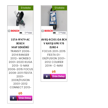
Stokda
Stokda
1S7A-9F479-AC
AV6Q-6C301-DA BCH
BOSCH
V KAYIŞI 6PK 976
MAP SENSÖRÜ
EURO 4
TRANSİT 2006-
FOCUS 2011-2015
2014 RANGER
FİESTA 01-
2012- MONDEO
08/FUSİON 2001-
2001-2020 KUGA
2012 COURİER
2013- S-MAX
2014- C-MAX
2006-2015 FOCUS
0
2008-2011 FİESTA
2001-
2008/FUSİON
2001-2012
CONNECT 2013-
0