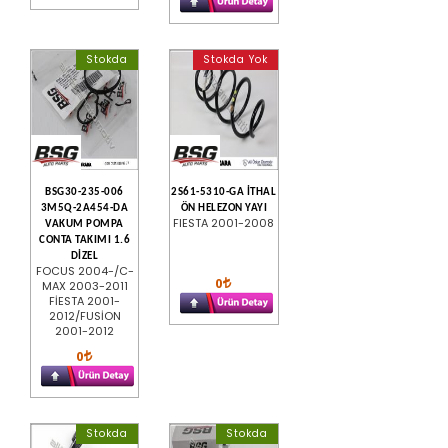
Stokda
Stokda Yok
BSG30-235-006
2S61-5310-GA İTHAL
3M5Q-2A454-DA
ÖN HELEZON YAYI
FIESTA 2001-2008
VAKUM POMPA
CONTA TAKIMI 1.6
DİZEL
FOCUS 2004-/C-
0
MAX 2003-2011
FİESTA 2001-
2012/FUSİON
2001-2012
0
Stokda
Stokda