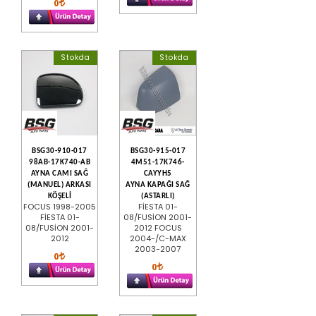
0
Stokda
Stokda
BSG30-910-017
BSG30-915-017
98AB-17K740-AB
4M51-17K746-
AYNA CAMI SAĞ
CAYYH5
(MANUEL) ARKASI
AYNA KAPAĞI SAĞ
KÖŞELİ
(ASTARLI)
FOCUS 1998-2005
FİESTA 01-
FİESTA 01-
08/FUSİON 2001-
08/FUSİON 2001-
2012 FOCUS
2012
2004-/C-MAX
2003-2007
0
0