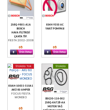
2S6Q-9601-A1A
XS4H 9350 AC
BOSCH
YAKIT POMPASI
HAVA FİLİTRESİ
ÇANTA TİP.
FİESTA 2002-2008
0
0
Stokda Yok
Stokda
60AH-10655-510A1
AKÜ 60 AMPER
FOCUS FİESTA
MONDEO
BSG30-116-002
2S6Q-6A728-AA
MOTOR YAĞ
0