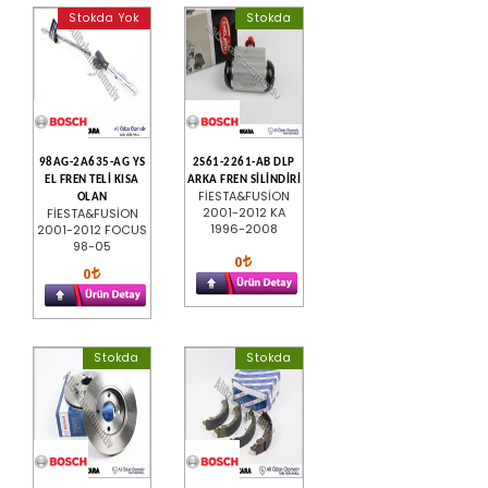
Stokda Yok
Stokda
98AG-2A635-AG YS
2S61-2261-AB DLP
EL FREN TELİ KISA
ARKA FREN SİLİNDİRİ
FİESTA&FUSİON
OLAN
2001-2012 KA
FİESTA&FUSİON
1996-2008
2001-2012 FOCUS
98-05
0
0
Stokda
Stokda