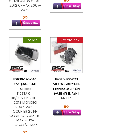
0
2017/FUSİON 2001-
2012 C-MAX 2007-
2020
0
Stokda
Stokda Yok
BSG30-160-004
BSG30-200-023
2S6Q-6675-AD
MEYS6J-2K021-DF
KARTER
FREN BALATA : ÖN
FIESTA 01-
(+ABS) FSTL AYNI
08/FUSİON 2001-
FIESTA
2012 MONDEO
0
2007-2020
COURİER 2014-
CONNECT 2013- B-
MAX 2012-
FOCUS/C-MAX
0