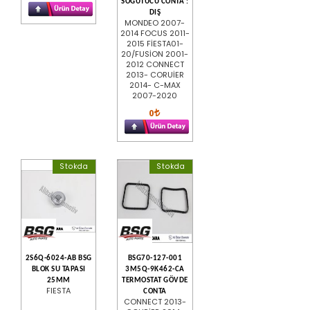
SOĞUTUCU CONTA :
DIŞ
MONDEO 2007-
2014 FOCUS 2011-
2015 FİESTA01-
20/FUSİON 2001-
2012 CONNECT
2013- CORUİER
2014- C-MAX
2007-2020
0
Stokda
Stokda
2S6Q-6024-AB BSG
BSG70-127-001
BLOK SU TAPASI
3M5Q-9K462-CA
25MM
TERMOSTAT GÖVDE
FIESTA
CONTA
CONNECT 2013-