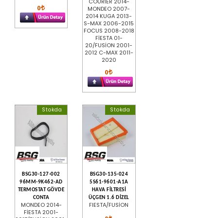
COURİER 2014-
0
MONDEO 2007-
2014 KUGA 2013-
S-MAX 2006-2015
FOCUS 2008-2018
FİESTA 01-
20/FUSİON 2001-
2012 C-MAX 2011-
2020
0
Stokda
Stokda
BSG30-127-002
BSG30-135-024
96MM-9K462-AD
5S61-9601-A1A
TERMOSTAT GÖVDE
HAVA FİLTRESİ
CONTA
ÜÇGEN 1.6 DİZEL
MONDEO 2014-
FIESTA/FUSİON
FİESTA 2001-