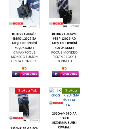
BCH0221503485
BCH0221503490
4M5G-12029-ZA
988F-12029-AD
ATEŞLEME BOBİNİ
ATEŞLEME BOBİNİ
KÜÇÜK SOKET
BÜYÜK SOKET
CMAX-FOCUS
FOCUS MONDEO
MONDEO FUSİON
FİESTA ESCORT
FİESTA CONNECT
CONNECT
0
0
Stokda Yok
Stokda
2S6Q-6M090-AA
BOSCH
KIZDIRMA BUJİSİ
CİVATALI
2S6Q-9155-BA BCH