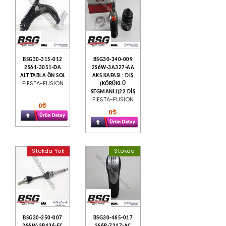
BSG30-315-012
BSG30-340-009
2S61-3051-DA
2S6W-3A327-AA
ALT TABLA ÖN SOL
AKS KAFASI : DIŞ
FIESTA-FUSION
(KÖRÜKLÜ
SEGMANLI)22 DİŞ
FIESTA-FUSION
0
0
Stokda Yok
Stokda
BSG30-350-007
BSG30-465-017