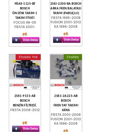
98AX-1125-BF
2S6J-2200-BA BOSCH
BOSCH
ARKA FREN BALATASI
ÖN DİSK TAKIM 1
TAKIM (PABUÇLU)
FİESTA 1995-2008
TAKIM FİYATI
FUSİON 2001-2012
FOCUS 98-05
KA 1996-2008
FİESTA 2001-
0
0
Stokda Yok
Stokda
2S61-9155-AB
2S61-2A225-AB
BOSCH
BOSCH
BENZİN FİLTRESİ.
FREN YAY TAKIMI
FİESTA 2008-2012
ARKA
FİESTA 2001-2008
FUSİON 2001-2012
0
KA 1996-2008
0