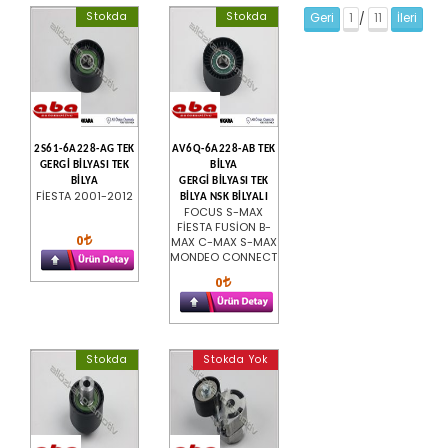
Stokda
Stokda
Geri
1
11
İleri
/
2S61-6A228-AG TEK
AV6Q-6A228-AB TEK
GERGİ BİLYASI TEK
BİLYA
BİLYA
GERGİ BİLYASI TEK
FİESTA 2001-2012
BİLYA NSK BİLYALI
FOCUS S-MAX
FİESTA FUSİON B-
0
MAX C-MAX S-MAX
MONDEO CONNECT
0
Stokda
Stokda Yok