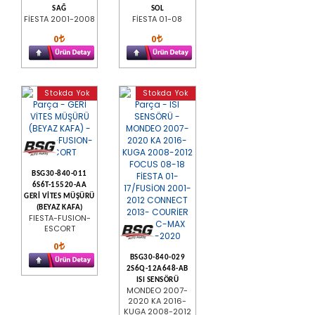
SAĞ
SOL
FİESTA 2001-2008
FİESTA 01-08
0
0
Stokda Yok
Stokda Yok
BSG30-840-011
6S6T-15520-AA
GERİ VİTES MÜŞÜRÜ
(BEYAZ KAFA)
FIESTA-FUSION-
ESCORT
0
BSG30-840-029
2S6Q-12A648-AB
ISI SENSÖRÜ
MONDEO 2007-
2020 KA 2016-
KUGA 2008-2012