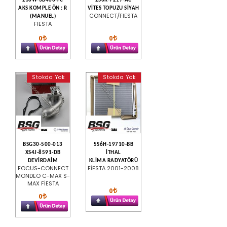
2S6W-3B436-FC
2S6R-7217-AC
AKS KOMPLE ÖN : R
VİTES TOPUZU SİYAH
CONNECT/FIESTA
(MANUEL)
FIESTA
0
0
Stokda Yok
Stokda Yok
BSG30-500-013
5S6H-19710-BB
XS4J-8591-DB
İTHAL
DEVİRDAİM
KLİMA RADYATÖRÜ
FOCUS-CONNECT
FİESTA 2001-2008
MONDEO C-MAX S-
MAX FİESTA
0
0