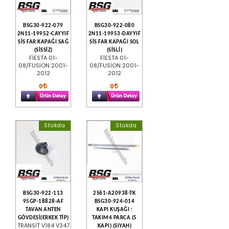
BSG30-922-079
BSG30-922-080
2N11-19952-CAYYIF
2N11-19953-DAYYIF
SİS FAR KAPAĞI SAĞ
SİS FAR KAPAĞI SOL
(SİSSİZ)
(SİSLİ)
FİESTA 01-
FİESTA 01-
08/FUSİON 2001-
08/FUSİON 2001-
2012
2012
0
0
Stokda
Stokda
BSG30-922-113
2S61-A20938-TK
95GP-18828-AF
BSG30-924-014
TAVAN ANTEN
KAPI KUŞAĞI :
GÖVDESİ(ERKEK TİP)
TAKIM4 PARCA (5
TRANSİT V184 V347
KAPI) (SIYAH)