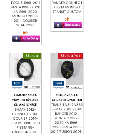
FOCUS 1998-2011
RANGER CONNECT
FİESTA 1996-2020
FİESTA MONDEO
KA 1996-2020
TRANSİT CUSTOM
MONDEO 2007-
0
2014 COURİER
2014-2020
0
Stokda
Stokda Yok
XS6R-3K169-CA
YS4G-6766-AA
96WT-3K169-A9A
YAG KAPAGI:MOTOR
TRANSİT V347 V363
ÖN AKS İÇ KEÇE
S-MAX 2006-2015
B-MAX 2012-
RANGER 2012-
CONNECT 2013-
MONDEO 1992-
COURİER 2014-
2020 KA 1996-
ESCORT 1990-2001
2020 FİESTA 1995-
FİESTA 95-
2017/FUSİON 2001-
17/FUSİON 2001-