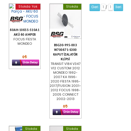
Stokda Yok
Stokda
Geri
1
1
İleri
/
60AH-10655-510A1
AKÜ 60 AMPER
FOCUS FİESTA
MONDEO
BSG30-995-003
W700671-S300
KAPUT İZALATÖR
0
KLİPSİ
TRANSIT V184 V347
V12 CUSTOM 2012
MONDEO 1992-
2007 KA 1996-
2020 FİESTA 1995-
2017/FUSİON 2001-
2012 FOCUS 1998-
2005 CONNECT
2002-2013
0
Stokda
Stokda