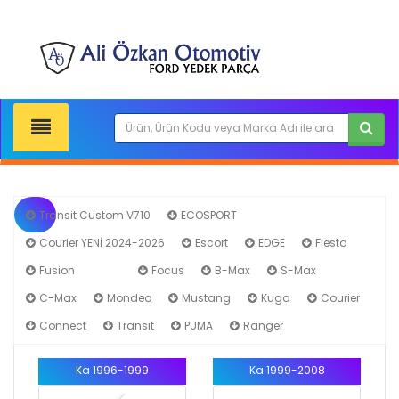
Transit Custom V710
ECOSPORT
Courier YENİ 2024-2026
Escort
EDGE
Fiesta
Fusion
Ka
Focus
B-Max
S-Max
C-Max
Mondeo
Mustang
Kuga
Courier
Connect
Transit
PUMA
Ranger
Ka 1996-1999
Ka 1999-2008