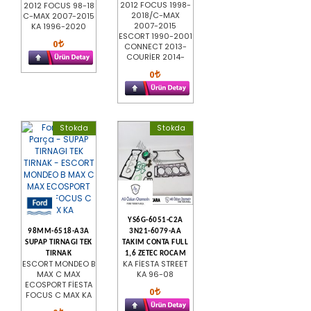
2012 FOCUS 1998-
2012 FOCUS 98-18
2018/C-MAX
C-MAX 2007-2015
2007-2015
KA 1996-2020
ESCORT 1990-2001
0
CONNECT 2013-
COURİER 2014-
0
Stokda
Stokda
YS6G-6051-C2A
98MM-6518-A3A
3N21-6079-AA
SUPAP TIRNAGI TEK
TAKIM CONTA FULL
TIRNAK
1,6 ZETEC ROCAM
ESCORT MONDEO B
KA FİESTA STREET
MAX C MAX
KA 96-08
ECOSPORT FİESTA
0
FOCUS C MAX KA