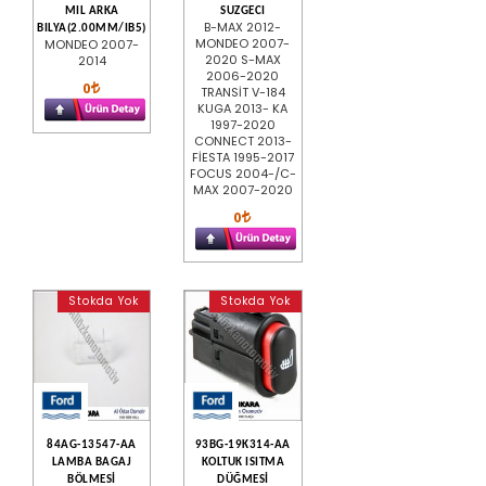
MIL ARKA
SUZGECI
B-MAX 2012-
BILYA(2.00MM/IB5)
MONDEO 2007-
MONDEO 2007-
2020 S-MAX
2014
2006-2020
0
TRANSİT V-184
KUGA 2013- KA
1997-2020
CONNECT 2013-
FİESTA 1995-2017
FOCUS 2004-/C-
MAX 2007-2020
0
Stokda Yok
Stokda Yok
84AG-13547-AA
93BG-19K314-AA
LAMBA BAGAJ
KOLTUK ISITMA
BÖLMESİ
DÜĞMESİ