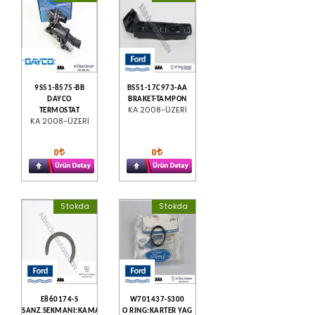
9S51-8575-BB
BS51-17C973-AA
DAYCO
BRAKET-TAMPON
KA 2008-ÜZERİ
TERMOSTAT
KA 2008-ÜZERİ
0
0
Stokda
Stokda
E860174-S
W701437-S300
SANZ.SEKMANI:KAMALI
O RING:KARTER YAG