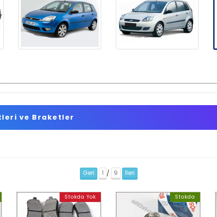
leri ve Braketler
Geri
1
9
İleri
/
Stokda Yok
Stokda