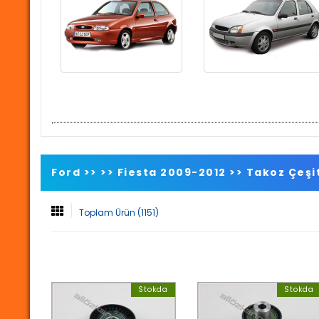
Ford >>
>>
Fiesta 2009-2012
>>
Takoz Çeşit
Toplam Ürün (1151)
Stokda
Stokda