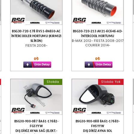
BSG30-720-178 8V51-6N650-AC
BSG30-720-213 AV21-6C646-AD-
İNTERCOOLER HORTUMU (KIRMIZI
İNTERCOOL HORTUMU
B-MAX 2012- FİESTA 2008-2017
SLİKON)
COURİER 2014-
FIESTA 2008-
0
0
Stokda
Stokda Yok
B
BSG30-900-087 8A61-17682-
BSG30-900-088 8A61-17683-
FG5YYW
FH5YYW
-
DIŞ DİKİZ AYNA SAĞ (ELEKT.-
DIŞ DİKİZ AYNA SOL