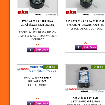
AV6Q-6A228-AB TEK BİLYA
2S61-19A216-AC ABA 25405190
GERGİ BİLYASI TEK BİLYA NSK
KASNAK:ALTERNATOR KAYISI YS
FİESTA&FUSİON 2001-2012
BİLYALI
FOCUS S-MAX FİESTA FUSİON
B-MAX C-MAX S-MAX MONDEO
CONNECT
0
0
Stokda
Stokda
4M5G-12405-XB BOSCH
BUJİ AYFS 22CB
FİESTA/FOCUS
AV6Q-6C301-DA BCH
0
V KAYIŞI 6PK 976 EURO 4