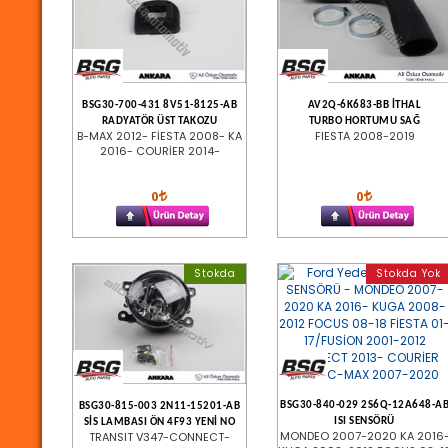
BSG30-700-431 8V51-8125-AB
AV2Q-6K683-BB İTHAL
RADYATÖR ÜST TAKOZU
TURBO HORTUMU SAĞ
B-MAX 2012- FİESTA 2008- KA
FIESTA 2008-2019
2016- COURİER 2014-
0
0
Stokda
Stokda Yok
BSG30-840-029 2S6Q-12A648-A
BSG30-815-003 2N11-15201-AB
ISI SENSÖRÜ
SİS LAMBASI ÖN 4F93 YENİ NO
MONDEO 2007-2020 KA 2016
TRANSIT V347-CONNECT-