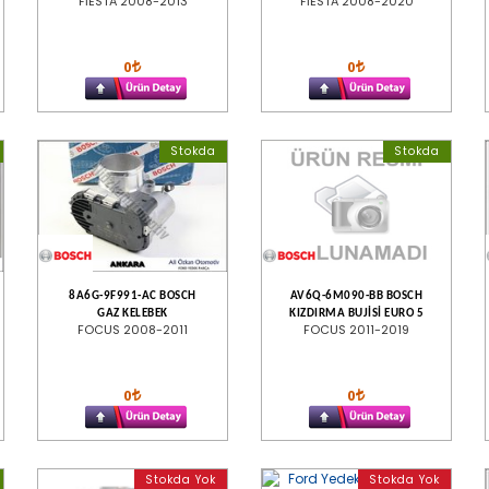
FİESTA 2008-2013
FİESTA 2008-2020
0
0
Stokda
Stokda
8A6G-9F991-AC BOSCH
AV6Q-6M090-BB BOSCH
GAZ KELEBEK
KIZDIRMA BUJİSİ EURO 5
FOCUS 2008-2011
FOCUS 2011-2019
0
0
Stokda Yok
Stokda Yok