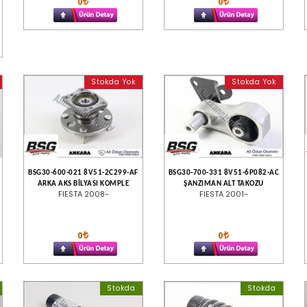
0
0
Stokda Yok
Stokda Yok
BSG30-600-021 8V51-2C299-AF
BSG30-700-331 8V51-6P082-AC
ARKA AKS BİLYASI KOMPLE
ŞANZIMAN ALT TAKOZU
FIESTA 2008-
FIESTA 2001-
0
0
Stokda
Stokda