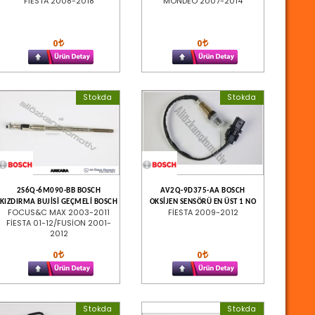
FİESTA 2008-2018
MONDEO 2007-2014
0
0
Stokda
Stokda
2S6Q-6M090-BB BOSCH
AV2Q-9D375-AA BOSCH
KIZDIRMA BUJİSİ GEÇMELİ BOSCH
OKSİJEN SENSÖRÜ EN ÜST 1 NO
FOCUS&C MAX 2003-2011
FİESTA 2009-2012
FİESTA 01-12/FUSİON 2001-
2012
0
0
Stokda
Stokda