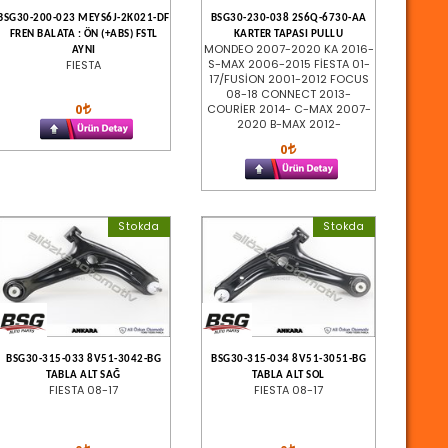
BSG30-200-023 MEYS6J-2K021-DF
BSG30-230-038 2S6Q-6730-AA
FREN BALATA : ÖN (+ABS) FSTL
KARTER TAPASI PULLU
MONDEO 2007-2020 KA 2016-
AYNI
S-MAX 2006-2015 FİESTA 01-
FIESTA
17/FUSİON 2001-2012 FOCUS
08-18 CONNECT 2013-
0
COURİER 2014- C-MAX 2007-
2020 B-MAX 2012-
0
Stokda
Stokda
BSG30-315-033 8V51-3042-BG
BSG30-315-034 8V51-3051-BG
TABLA ALT SAĞ
TABLA ALT SOL
FIESTA 08-17
FIESTA 08-17