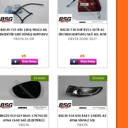
BSG30-725-085 2S6Q-9K022-AD
BSG30-730-048 8V51-2078-AC
ENJEKTÖR GERİ DÖNÜŞ HORTUMU
ÖN FREN HORTUMU SAĞ SOL AYNI
FIESTA 01-08
FIESTA 2008-2017
0
0
Stokda
Stokda
BSG30-910-029 8A61-17K740-DC
BSG30-916-004 8A61-13B381-AE
AYNA CAMI SAĞ (ELEKTRİKLİ)
AYNA SİNYALİ SOL
FIESTA
FIESTA