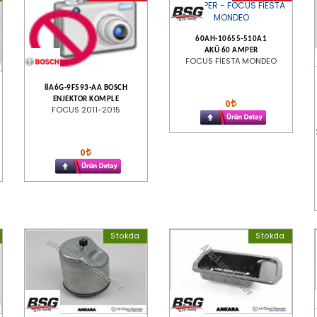
60AH-10655-510A1
AKÜ 60 AMPER
FOCUS FİESTA MONDEO
8A6G-9F593-AA BOSCH
ENJEKTOR KOMPLE
0
FOCUS 2011-2015
0
Stokda
Stokda