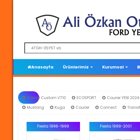
Anasayfa
Ürünlerimiz
Kurumsal
B
Transit Custom V710
ECOSPORT
Courier YENİ 202
Mustang
Kuga
Courier
Connect
Transi
Fiesta 1996-1999
Fiesta 1999-2001