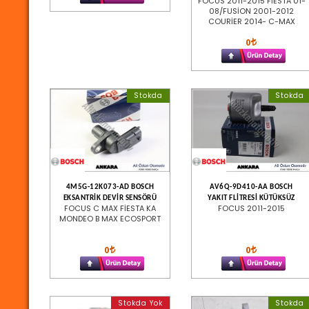
FOCUS 2011-2015 FİESTA 01-
08/FUSİON 2001-2012
COURİER 2014- C-MAX
0
Stokda
Stokda
4M5G-12K073-AD BOSCH
AV6Q-9D410-AA BOSCH
EKSANTRİK DEVİR SENSÖRÜ
YAKIT FLİTRESİ KÜTÜKSÜZ
FOCUS C MAX FİESTA KA
FOCUS 2011-2015
MONDEO B MAX ECOSPORT
0
0
Stokda Yok
Stokda