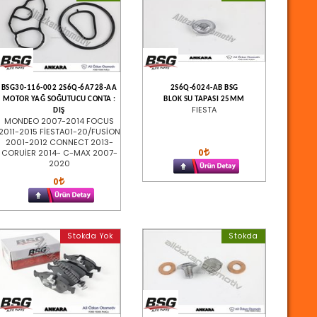
BSG30-116-002 2S6Q-6A728-AA
2S6Q-6024-AB BSG
MOTOR YAĞ SOĞUTUCU CONTA :
BLOK SU TAPASI 25MM
FIESTA
DIŞ
MONDEO 2007-2014 FOCUS
2011-2015 FİESTA01-20/FUSİON
2001-2012 CONNECT 2013-
0
CORUİER 2014- C-MAX 2007-
2020
0
Stokda Yok
Stokda