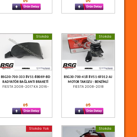
0
0
Stokda
Stokda
BSG30-700-333 8V51-8B069-BD
BSG30-700-418 8V51-6F012-AJ
RADYATÖR BAĞLANTI BRAKETİ
MOTOR TAKOZU : BENZİNLİ
FIESTA 2008-2017 KA 2016-
FIESTA 2008-2018
0
0
Stokda Yok
Stokda