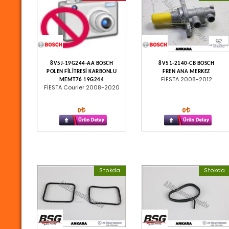
8V5J-19G244-AA BOSCH
8V51-2140-CB BOSCH
POLEN FİLİTRESİ KARBONLU
FREN ANA MERKEZ
FİESTA 2008-2012
MEMT76 19G244
FİESTA Courier 2008-2020
0
0
Stokda
Stokda