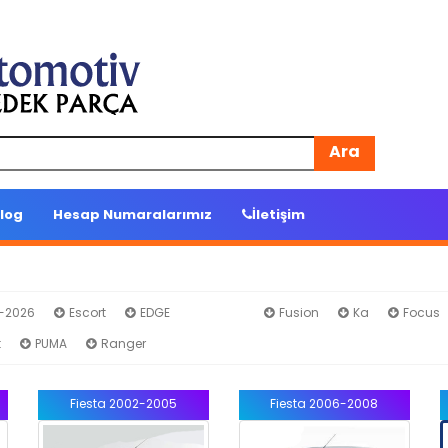
Ara
log
Hesap Numaralarımız
İletişim
4-2026
Escort
EDGE
Fiesta
Fusion
Ka
Focus
t
PUMA
Ranger
Fiesta 2002-2005
Fiesta 2006-2008