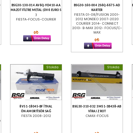
D
BSG30-130-014 AV6Q-9D410-AA
BSG30-160-004 2S6Q-6675-AD
MAZOT FİLTRE METAL (DV6 EURO 5
KARTER
FIESTA 01-08/FUSİON 2001-
)
2012 MONDEO 2007-2020
FIESTA-FOCUS-COURIER
COURİER 2014- CONNECT
2013- B-MAX 2012- FOCUS/C-
0
MAX
0
Stokda
Stokda
8V51-18045-BF İTHAL
BSG30-310-032 3M51-3B438-AB
ÖN AMORTİSÖR SAĞ
VİRAJ Z ROT
FIESTA 2008-2012
CMAX-FOCUS
A