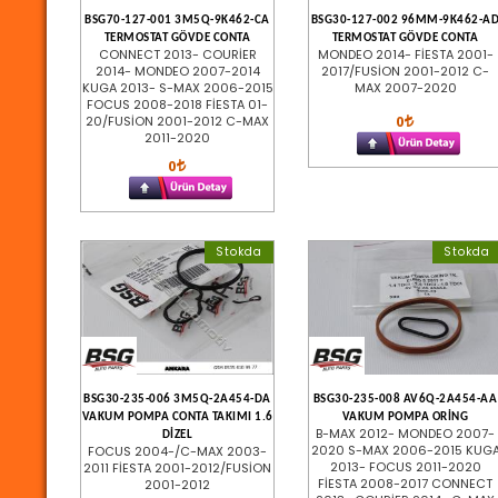
BSG70-127-001 3M5Q-9K462-CA
BSG30-127-002 96MM-9K462-A
TERMOSTAT GÖVDE CONTA
TERMOSTAT GÖVDE CONTA
CONNECT 2013- COURİER
MONDEO 2014- FİESTA 2001-
2014- MONDEO 2007-2014
2017/FUSİON 2001-2012 C-
KUGA 2013- S-MAX 2006-2015
MAX 2007-2020
FOCUS 2008-2018 FİESTA 01-
0
20/FUSİON 2001-2012 C-MAX
2011-2020
0
Stokda
Stokda
BSG30-235-006 3M5Q-2A454-DA
BSG30-235-008 AV6Q-2A454-AA
VAKUM POMPA CONTA TAKIMI 1.6
VAKUM POMPA ORİNG
B-MAX 2012- MONDEO 2007-
DİZEL
2020 S-MAX 2006-2015 KUG
FOCUS 2004-/C-MAX 2003-
2013- FOCUS 2011-2020
2011 FİESTA 2001-2012/FUSİON
FİESTA 2008-2017 CONNECT
2001-2012