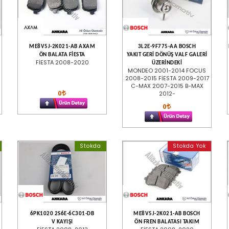
ME8V5J-2K021-AB AXAM
3L2E-9F775-AA BOSCH
ÖN BALATA FİESTA
YAKIT GERİ DÖNÜŞ VALF GALERİ
FİESTA 2008-2020
ÜZERİNDEKİ
MONDEO 2001-2014 FOCUS
2008-2015 FİESTA 2009-2017
C-MAX 2007-2015 B-MAX
0
2012-
0
Stokda
Stokda Yok
6PK1020 2S6E-6C301-DB
ME8V5J-2K021-AB BOSCH
V KAYIŞI
ÖN FREN BALATASI TAKIM