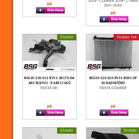
2013- COURİER 2014- C-MAX
0
2011-2020
0
Stokda
Stokda Yok
BSG30-330-011 8V51-3K170-DA
BSG30-520-020 8V51-8005-DF
AKS TAŞIYICI : R ABS'Lİ SAĞ
SU RADYATÖRÜ
FIESTA 08-
FIESTA COURİER
0
0
Stokda
Stokda