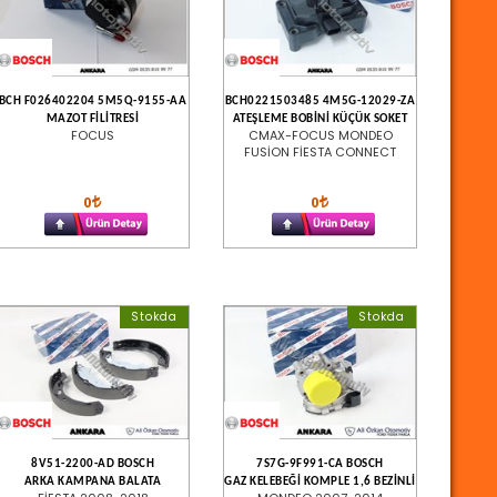
BCH F026402204 5M5Q-9155-AA
BCH0221503485 4M5G-12029-ZA
MAZOT FİLİTRESİ
ATEŞLEME BOBİNİ KÜÇÜK SOKET
FOCUS
CMAX-FOCUS MONDEO
FUSİON FİESTA CONNECT
0
0
Stokda
Stokda
8V51-2200-AD BOSCH
7S7G-9F991-CA BOSCH
ARKA KAMPANA BALATA
GAZ KELEBEĞİ KOMPLE 1,6 BEZİNLİ