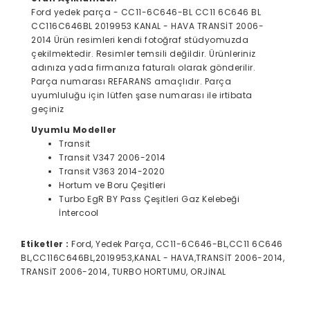
Ford yedek parça - CC11-6C646-BL CC11 6C646 BL
CC116C646BL 2019953 KANAL - HAVA TRANSİT 2006-
2014 Ürün resimleri kendi fotoğraf stüdyomuzda
çekilmektedir. Resimler temsili değildir. Ürünleriniz
adınıza yada firmanıza faturalı olarak gönderilir.
Parça numarası REFARANS amaçlıdır. Parça
uyumluluğu için lütfen şase numarası ile irtibata
geçiniz
Uyumlu Modeller
Transit
Transit V347 2006-2014
Transit V363 2014-2020
Hortum ve Boru Çeşitleri
Turbo EgR BY Pass Çeşitleri Gaz Kelebeği
İntercool
Etiketler :
Ford, Yedek Parça, CC11-6C646-BL,CC11 6C646
BL,CC116C646BL,2019953,KANAL - HAVA,TRANSİT 2006-2014,
TRANSİT 2006-2014, TURBO HORTUMU, ORJİNAL