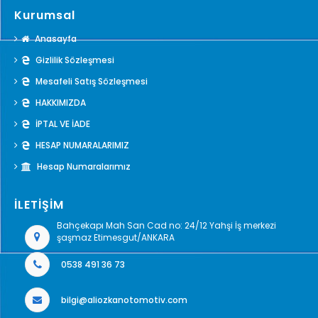
Kurumsal
Anasayfa
Gizlilik Sözleşmesi
Mesafeli Satış Sözleşmesi
HAKKIMIZDA
İPTAL VE İADE
HESAP NUMARALARIMIZ
Hesap Numaralarımız
İLETİŞİM
Bahçekapı Mah San Cad no: 24/12 Yahşi İş merkezi
şaşmaz Etimesgut/ANKARA
0538 491 36 73
bilgi@aliozkanotomotiv.com