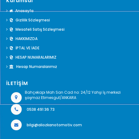
Kurumsal
Anasayfa
Gizlilik Sözleşmesi
Mesafeli Satış Sözleşmesi
HAKKIMIZDA
İPTAL VE İADE
HESAP NUMARALARIMIZ
Hesap Numaralarımız
İLETİŞİM
Bahçekapı Mah San Cad no: 24/12 Yahşi İş merkezi
şaşmaz Etimesgut/ANKARA
0538 491 36 73
bilgi@aliozkanotomotiv.com