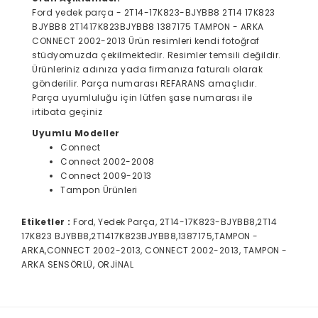
Ford yedek parça - 2T14-17K823-BJYBB8 2T14 17K823
BJYBB8 2T1417K823BJYBB8 1387175 TAMPON - ARKA
CONNECT 2002-2013 Ürün resimleri kendi fotoğraf
stüdyomuzda çekilmektedir. Resimler temsili değildir.
Ürünleriniz adınıza yada firmanıza faturalı olarak
gönderilir. Parça numarası REFARANS amaçlıdır.
Parça uyumluluğu için lütfen şase numarası ile
irtibata geçiniz
Uyumlu Modeller
Connect
Connect 2002-2008
Connect 2009-2013
Tampon Ürünleri
Etiketler :
Ford, Yedek Parça, 2T14-17K823-BJYBB8,2T14
17K823 BJYBB8,2T1417K823BJYBB8,1387175,TAMPON -
ARKA,CONNECT 2002-2013, CONNECT 2002-2013, TAMPON -
ARKA SENSÖRLÜ, ORJİNAL