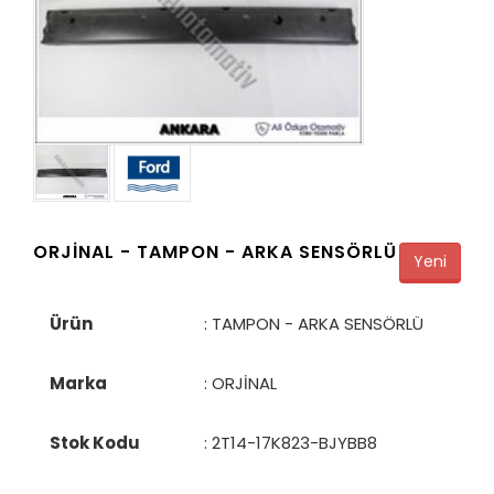
ORJİNAL -
TAMPON - ARKA SENSÖRLÜ
Yeni
Ürün
: TAMPON - ARKA SENSÖRLÜ
Marka
: ORJİNAL
Stok Kodu
:
2T14-17K823-BJYBB8