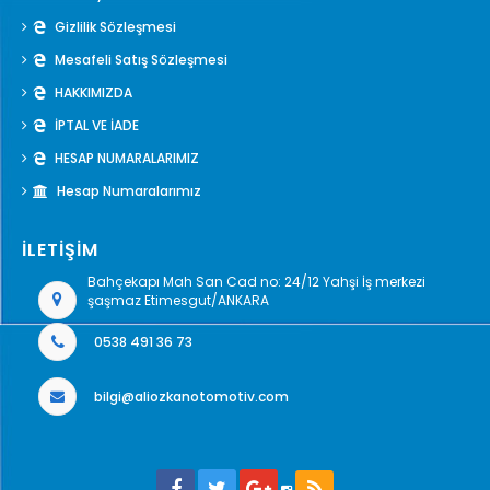
Gizlilik Sözleşmesi
Mesafeli Satış Sözleşmesi
HAKKIMIZDA
İPTAL VE İADE
HESAP NUMARALARIMIZ
Hesap Numaralarımız
İLETİŞİM
Bahçekapı Mah San Cad no: 24/12 Yahşi İş merkezi
şaşmaz Etimesgut/ANKARA
0538 491 36 73
bilgi@aliozkanotomotiv.com