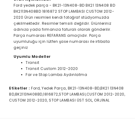
Ford yedek parça - BK21-13N408-BD BK21 13N408 BD
BK2113N408BD 1816872 STOP LAMBASI CUSTOM 2012-
2020 Ürün resimleri kendi fotoğraf stüdyomuzda
çekilmektedir. Resimler temsili değildir. Ürünleriniz
adınıza yada firmanıza faturalı olarak gönderilir.
Parça numarası REFARANS amaçlıdır. Parça
uyumluluğu için lütfen şase numarası ile irtibata
geçiniz
Uyumlu Modeller
Transit
Transit Custom 2012-2020
Far ve Stop Lamba Aydınlatma
Etiketler :
Ford, Yedek Parça, BK21-13N408-BD,BK21 13N408
BD,BK2113N408BD,1816872,STOP LAMBASI,CUSTOM 2012-2020,
CUSTOM 2012-2020, STOP LAMBASI ÜST SOL, ORJİNAL