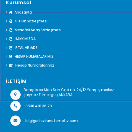
Kurumsal
Anasayfa
Gizlilik Sözleşmesi
Mesafeli Satış Sözleşmesi
HAKKIMIZDA
İPTAL VE İADE
HESAP NUMARALARIMIZ
Hesap Numaralarımız
İLETİŞİM
Bahçekapı Mah San Cad no: 24/12 Yahşi İş merkezi
şaşmaz Etimesgut/ANKARA
0538 491 36 73
bilgi@aliozkanotomotiv.com