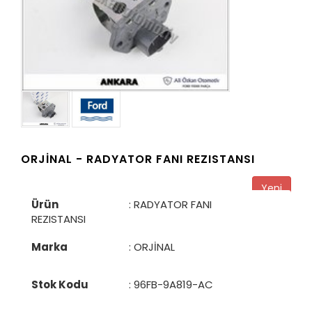
ORJİNAL -
RADYATOR FANI REZISTANSI
Yeni
Ürün
: RADYATOR FANI
REZISTANSI
Marka
: ORJİNAL
Stok Kodu
:
96FB-9A819-AC