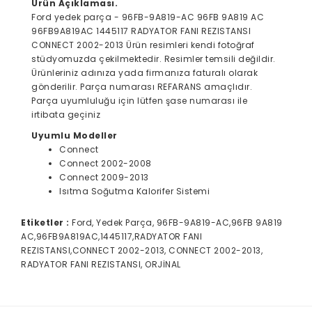
Ürün Açıklaması.
Ford yedek parça - 96FB-9A819-AC 96FB 9A819 AC
96FB9A819AC 1445117 RADYATOR FANI REZISTANSI
CONNECT 2002-2013 Ürün resimleri kendi fotoğraf
stüdyomuzda çekilmektedir. Resimler temsili değildir.
Ürünleriniz adınıza yada firmanıza faturalı olarak
gönderilir. Parça numarası REFARANS amaçlıdır.
Parça uyumluluğu için lütfen şase numarası ile
irtibata geçiniz
Uyumlu Modeller
Connect
Connect 2002-2008
Connect 2009-2013
Isıtma Soğutma Kalorifer Sistemi
Etiketler :
Ford, Yedek Parça, 96FB-9A819-AC,96FB 9A819
AC,96FB9A819AC,1445117,RADYATOR FANI
REZISTANSI,CONNECT 2002-2013, CONNECT 2002-2013,
RADYATOR FANI REZISTANSI, ORJİNAL