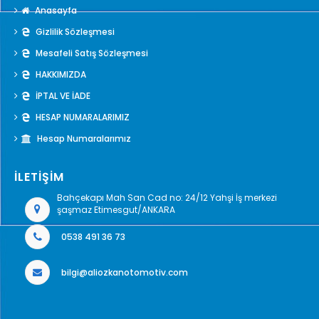
Anasayfa
Gizlilik Sözleşmesi
Mesafeli Satış Sözleşmesi
HAKKIMIZDA
İPTAL VE İADE
HESAP NUMARALARIMIZ
Hesap Numaralarımız
İLETİŞİM
Bahçekapı Mah San Cad no: 24/12 Yahşi İş merkezi
şaşmaz Etimesgut/ANKARA
0538 491 36 73
bilgi@aliozkanotomotiv.com