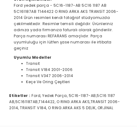
Ford yedek parça - 5C16-1187-AB 5C16 1187 AB
5C161187AB T144422 O RING:ARKA AKS TRANSİT 2006-
2014 Ürün resimleri kendi fotoğraf stüdyomuzda
çekilmektedir. Resimler temsili değildir. Ürünleriniz
adınıza yada firmanıza faturalı olarak gönderilir.
Parça numarası REFARANS amaçlıdır. Parça
uyumluluğu için lütfen şase numarası ile irtibata
geçiniz
Uyumlu Modeller
Transit
Transit V184 2001-2006
Transit V347 2006-2014
Keçe Ve Oring Çeşitleri
Etiketler :
Ford, Yedek Parça, 5C16-1187-AB,5C16 1187
AB,5C161187AB,T144422, O RING:ARKA AKS,TRANSİT 2006-
2014, TRANSİT V184, O RING:ARKA AKS 5 DELİK, ORJİNAL