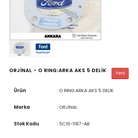
ORJİNAL -
O RING:ARKA AKS 5 DELİK
Yeni
Ürün
: O RING:ARKA AKS 5 DELİK
Marka
: ORJİNAL
Stok Kodu
:
5C16-1187-AB