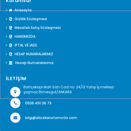
Kurumsal
Anasayfa
Gizlilik Sözleşmesi
Mesafeli Satış Sözleşmesi
HAKKIMIZDA
İPTAL VE İADE
HESAP NUMARALARIMIZ
Hesap Numaralarımız
İLETİŞİM
Bahçekapı Mah San Cad no: 24/12 Yahşi İş merkezi
şaşmaz Etimesgut/ANKARA
0538 491 36 73
bilgi@aliozkanotomotiv.com