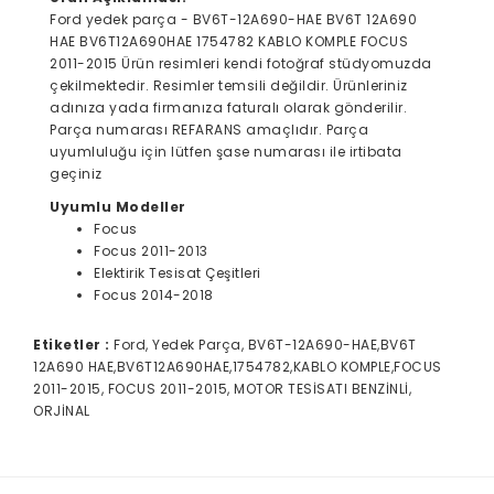
Ford yedek parça - BV6T-12A690-HAE BV6T 12A690
HAE BV6T12A690HAE 1754782 KABLO KOMPLE FOCUS
2011-2015 Ürün resimleri kendi fotoğraf stüdyomuzda
çekilmektedir. Resimler temsili değildir. Ürünleriniz
adınıza yada firmanıza faturalı olarak gönderilir.
Parça numarası REFARANS amaçlıdır. Parça
uyumluluğu için lütfen şase numarası ile irtibata
geçiniz
Uyumlu Modeller
Focus
Focus 2011-2013
Elektirik Tesisat Çeşitleri
Focus 2014-2018
Etiketler :
Ford, Yedek Parça, BV6T-12A690-HAE,BV6T
12A690 HAE,BV6T12A690HAE,1754782,KABLO KOMPLE,FOCUS
2011-2015, FOCUS 2011-2015, MOTOR TESİSATI BENZİNLİ,
ORJİNAL