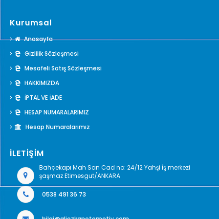
Kurumsal
Anasayfa
Gizlilik Sözleşmesi
Mesafeli Satış Sözleşmesi
HAKKIMIZDA
İPTAL VE İADE
HESAP NUMARALARIMIZ
Hesap Numaralarımız
İLETİŞİM
Bahçekapı Mah San Cad no: 24/12 Yahşi İş merkezi
şaşmaz Etimesgut/ANKARA
0538 491 36 73
bilgi@aliozkanotomotiv.com