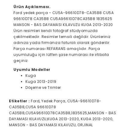
Ürün Açıklaması.
Ford yedek parça - CU5A-96610D78-CA35B8 CU5A
96610D78 CA35B8 CU5A96610D78CA35B8 1835625
MANSON - BAS DAYAMASI KILAVUZU KUGA 2013-2020
Ürün resimleri kendi fotoğraf stüdyomuzda
çekilmektedir. Resimler temsili değildir. Ürünleriniz
adınıza yada firmanıza faturalı olarak gönderilir.
Parça numarası REFARANS amaçlıdır. Parça
uyumluluğu için lütfen şase numarası ile irtibata
geçiniz
Uyumlu Modeller
Kuga
Kuga 2013-2019
Döşeme ve Trimler
Etiketler :
Ford, Yedek Parça, CU5A-96610D78-
CA35B8,CU5A 96610D78
CA35B8,CU5A96610D78CA35B8,1835625,MANSON - BAS
DAYAMASI KILAVUZU,KUGA 2013-2020, KUGA 2013-2020,
MANSON - BAS DAYAMASI KILAVUZU, ORJİNAL