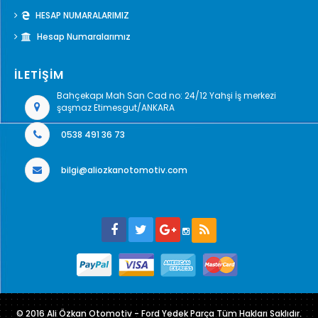
HESAP NUMARALARIMIZ
Hesap Numaralarımız
İLETİŞİM
Bahçekapı Mah San Cad no: 24/12 Yahşi İş merkezi
şaşmaz Etimesgut/ANKARA
0538 491 36 73
bilgi@aliozkanotomotiv.com
© 2016 Ali Özkan Otomotiv - Ford Yedek Parça Tüm Hakları Saklıdır.