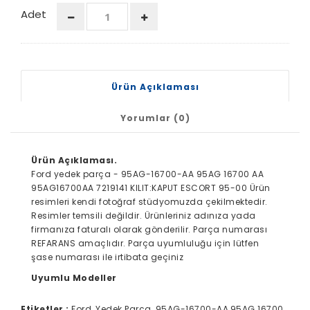
Adet
Ürün Açıklaması
Yorumlar (0)
Ürün Açıklaması.
Ford yedek parça - 95AG-16700-AA 95AG 16700 AA
95AG16700AA 7219141 KILIT:KAPUT ESCORT 95-00 Ürün
resimleri kendi fotoğraf stüdyomuzda çekilmektedir.
Resimler temsili değildir. Ürünleriniz adınıza yada
firmanıza faturalı olarak gönderilir. Parça numarası
REFARANS amaçlıdır. Parça uyumluluğu için lütfen
şase numarası ile irtibata geçiniz
Uyumlu Modeller
Etiketler :
Ford, Yedek Parça, 95AG-16700-AA,95AG 16700