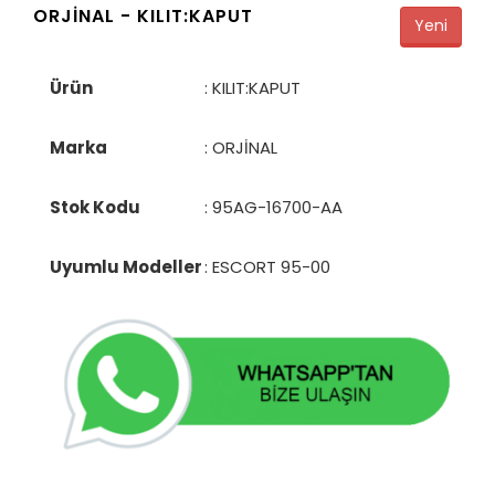
ORJİNAL -
KILIT:KAPUT
Yeni
Ürün
: KILIT:KAPUT
Marka
: ORJİNAL
Stok Kodu
:
95AG-16700-AA
Uyumlu Modeller
: ESCORT 95-00