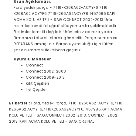
Ürün Açıklaması.
Ford yedek parça - 7T16-K266A62-ACYYF6 7T16
K266A62 ACYYF6 7T16K266A62ACYYF6 1457986 KAPI
ACMA KOLU VE TELI - SAG CONNECT 2002-2013 Ürün
resimleri kendi fotoğraf stüdyomuzda çekilmektedir.
Resimler temsili değildir. Ürünleriniz adınıza yada
firmanıza faturalı olarak gönderilir. Parça numarası
REFARANS amaçlıdır. Parça uyumluluğu için lütfen
şase numarası ile irtibata geçiniz
Uyumlu Modeller
Connect
Connect 2002-2008
Connect 2009-2013
Kilit Çeşitleri
Tel Çeşitleri
Etiketler :
Ford, Yedek Parça, 7T16-K266A62-ACYYF6,7T16
K266A62 ACYYF6,7T16K266A62ACYYF6,1457986,KAPI ACMA
KOLU VE TELI - SAG,CONNECT 2002-2013, CONNECT 2002-
2013, KAPI ACMA KOLU VE TELI - SAG, ORJİNAL