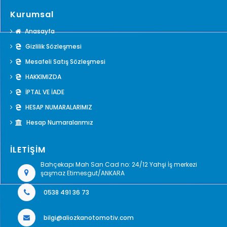
Kurumsal
Anasayfa
Gizlilik Sözleşmesi
Mesafeli Satış Sözleşmesi
HAKKIMIZDA
İPTAL VE İADE
HESAP NUMARALARIMIZ
Hesap Numaralarımız
İLETİŞİM
Bahçekapı Mah San Cad no: 24/12 Yahşi İş merkezi
şaşmaz Etimesgut/ANKARA
0538 491 36 73
bilgi@aliozkanotomotiv.com