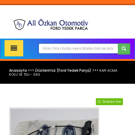
;
Anasayfa >>> Ürünlerimiz (Ford Yedek Parça) >>>
KAPI ACMA
KOLU VE TELI - SAG
Ford Yedek Parça
Stokda Var