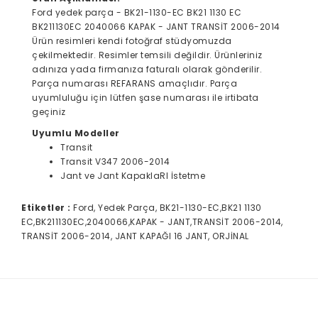
Ford yedek parça - BK21-1130-EC BK21 1130 EC
BK211130EC 2040066 KAPAK - JANT TRANSİT 2006-2014
Ürün resimleri kendi fotoğraf stüdyomuzda
çekilmektedir. Resimler temsili değildir. Ürünleriniz
adınıza yada firmanıza faturalı olarak gönderilir.
Parça numarası REFARANS amaçlıdır. Parça
uyumluluğu için lütfen şase numarası ile irtibata
geçiniz
Uyumlu Modeller
Transit
Transit V347 2006-2014
Jant ve Jant KapaklaRI İstetme
Etiketler :
Ford, Yedek Parça, BK21-1130-EC,BK21 1130
EC,BK211130EC,2040066,KAPAK - JANT,TRANSİT 2006-2014,
TRANSİT 2006-2014, JANT KAPAĞI 16 JANT, ORJİNAL