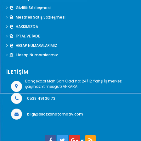
Gizlilik Sözleşmesi
Mesafeli Satış Sözleşmesi
HAKKIMIZDA
İPTAL VE İADE
HESAP NUMARALARIMIZ
Hesap Numaralarımız
İLETİŞİM
Bahçekapı Mah San Cad no: 24/12 Yahşi İş merkezi
şaşmaz Etimesgut/ANKARA
0538 491 36 73
bilgi@aliozkanotomotiv.com