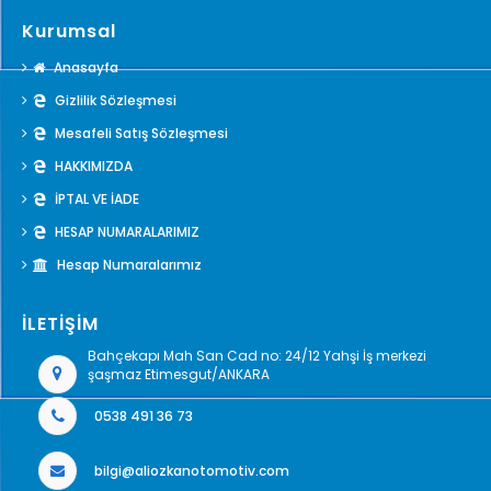
Kurumsal
Anasayfa
Gizlilik Sözleşmesi
Mesafeli Satış Sözleşmesi
HAKKIMIZDA
İPTAL VE İADE
HESAP NUMARALARIMIZ
Hesap Numaralarımız
İLETİŞİM
Bahçekapı Mah San Cad no: 24/12 Yahşi İş merkezi
şaşmaz Etimesgut/ANKARA
0538 491 36 73
bilgi@aliozkanotomotiv.com