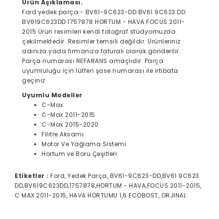
Ürün Açıklaması.
Ford yedek parça - BV61-9C623-DD BV61 9C623 DD
BV619C623DD 1757878 HORTUM - HAVA FOCUS 2011-
2015 Ürün resimleri kendi fotoğraf stüdyomuzda
çekilmektedir. Resimler temsili değildir. Ürünleriniz
adınıza yada firmanıza faturalı olarak gönderilir.
Parça numarası REFARANS amaçlıdır. Parça
uyumluluğu için lütfen şase numarası ile irtibata
geçiniz
Uyumlu Modeller
C-Max
C-Max 2011-2015
C-Max 2015-2020
Filitre Aksamı
Motor Ve Yağlama Sistemi
Hortum ve Boru Çeşitleri
Etiketler :
Ford, Yedek Parça, BV61-9C623-DD,BV61 9C623
DD,BV619C623DD,1757878,HORTUM - HAVA,FOCUS 2011-2015,
C MAX 2011-2015, HAVA HORTUMU 1,6 ECOBOST, ORJİNAL