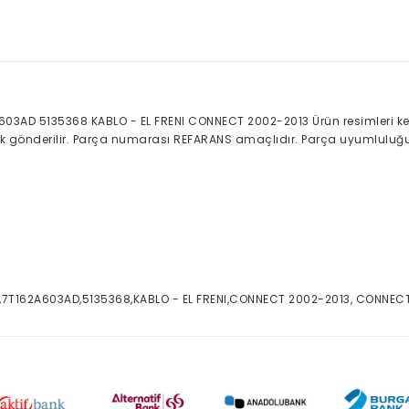
03AD 5135368 KABLO - EL FRENI CONNECT 2002-2013 Ürün resimleri ken
rak gönderilir. Parça numarası REFARANS amaçlıdır. Parça uyumluluğu 
,7T162A603AD,5135368,KABLO - EL FRENI,CONNECT 2002-2013, CONNECT 