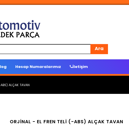
Ara
log
Hesap Numaralarımız
İletişim
(-ABS) ALÇAK TAVAN
ORJİNAL -
EL FREN TELİ (-ABS) ALÇAK TAVAN