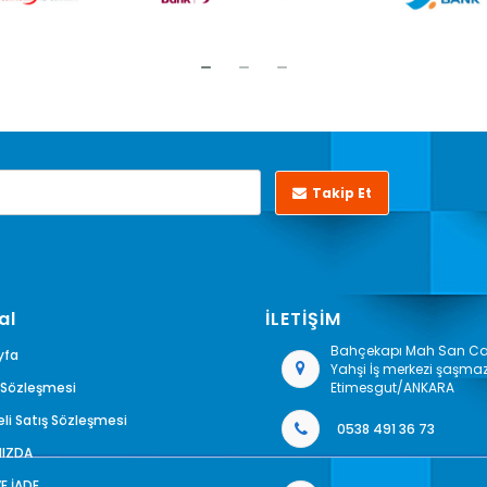
Takip Et
al
İLETİŞİM
Bahçekapı Mah San Cad
yfa
Yahşi İş merkezi şaşma
k Sözleşmesi
Etimesgut/ANKARA
li Satış Sözleşmesi
0538 491 36 73
MIZDA
VE İADE