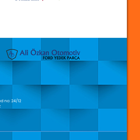
 no: 24/12
z