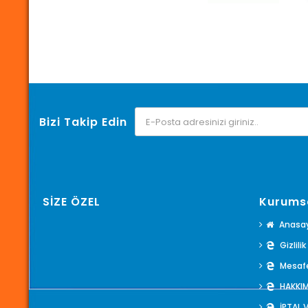
Bizi Takip Edin
SİZE ÖZEL
Kurums
Anasa
Gizlili
Mesafe
HAKKI
İPTAL 