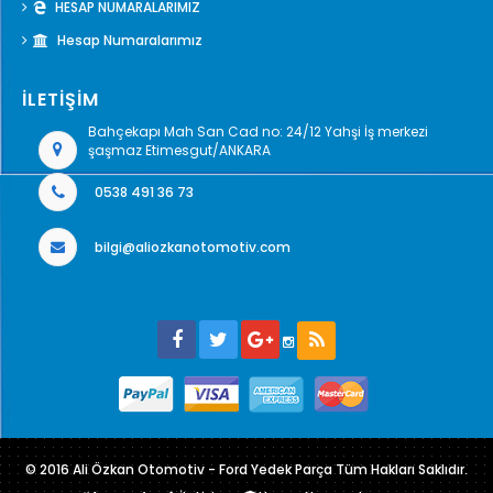
HESAP NUMARALARIMIZ
Hesap Numaralarımız
İLETİŞİM
Bahçekapı Mah San Cad no: 24/12 Yahşi İş merkezi
şaşmaz Etimesgut/ANKARA
0538 491 36 73
bilgi@aliozkanotomotiv.com
© 2016 Ali Özkan Otomotiv - Ford Yedek Parça Tüm Hakları Saklıdır.