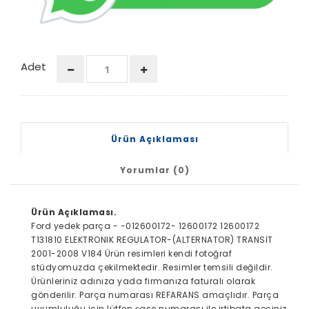
Adet
Ürün Açıklaması
Yorumlar (0)
Ürün Açıklaması.
Ford yedek parça - -012600172- 12600172 12600172
T131810 ELEKTRONIK REGULATOR-(ALTERNATOR) TRANSİT
2001-2008 V184 Ürün resimleri kendi fotoğraf
stüdyomuzda çekilmektedir. Resimler temsili değildir.
Ürünleriniz adınıza yada firmanıza faturalı olarak
gönderilir. Parça numarası REFARANS amaçlıdır. Parça
uyumluluğu için lütfen şase numarası ile irtibata geçiniz