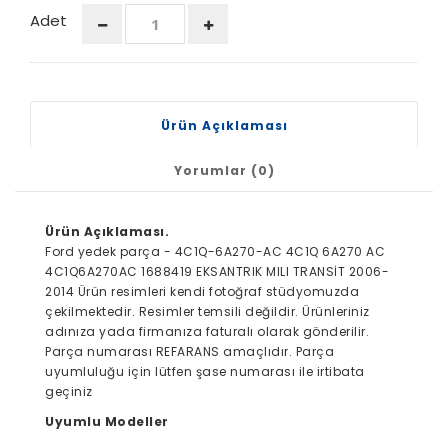
Adet
Ürün Açıklaması
Yorumlar (0)
Ürün Açıklaması.
Ford yedek parça - 4C1Q-6A270-AC 4C1Q 6A270 AC
4C1Q6A270AC 1688419 EKSANTRIK MILI TRANSİT 2006-
2014 Ürün resimleri kendi fotoğraf stüdyomuzda
çekilmektedir. Resimler temsili değildir. Ürünleriniz
adınıza yada firmanıza faturalı olarak gönderilir.
Parça numarası REFARANS amaçlıdır. Parça
uyumluluğu için lütfen şase numarası ile irtibata
geçiniz
Uyumlu Modeller