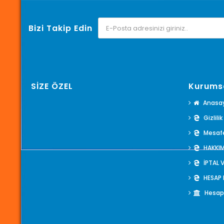
Bizi Takip Edin
SİZE ÖZEL
Kurums
Anasa
Gizlili
Mesafe
HAKKI
İPTAL 
HESAP
Hesap