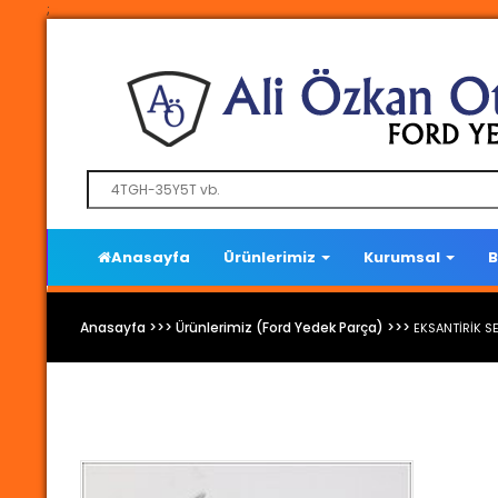
;
Anasayfa
Ürünlerimiz
Kurumsal
B
Anasayfa >>> Ürünlerimiz (Ford Yedek Parça) >>>
EKSANTİRİK 
Ford Yedek Parça