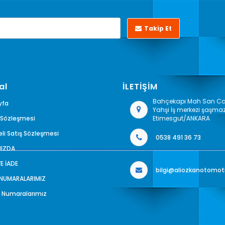
Takip Et
al
İLETİŞİM
Bahçekapı Mah San Cad
yfa
Yahşi İş merkezi şaşma
k Sözleşmesi
Etimesgut/ANKARA
li Satış Sözleşmesi
0538 491 36 73
MIZDA
VE İADE
bilgi@aliozkanotomot
 NUMARALARIMIZ
 Numaralarımız