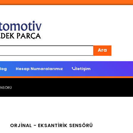
Ara
log
Hesap Numaralarımız
İletişim
SENSÖRÜ
ORJİNAL -
EKSANTİRİK SENSÖRÜ