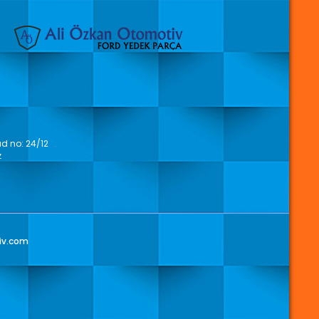
 no: 24/12
z
iv.com