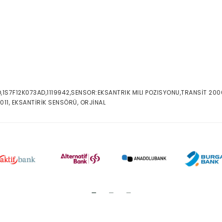
AD,1S7F12K073AD,1119942,SENSOR:EKSANTRIK MILI POZISYONU,TRANSİT 2
11, EKSANTİRİK SENSÖRÜ, ORJİNAL