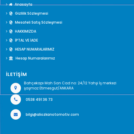
Anasayfa
Gizlilik Sözleşmesi
Mesafeli Satış Sözleşmesi
HAKKIMIZDA
İPTAL VE İADE
HESAP NUMARALARIMIZ
Hesap Numaralarımız
İLETİŞİM
Bahçekapı Mah San Cad no: 24/12 Yahşi İş merkezi
şaşmaz Etimesgut/ANKARA
0538 491 36 73
bilgi@aliozkanotomotiv.com