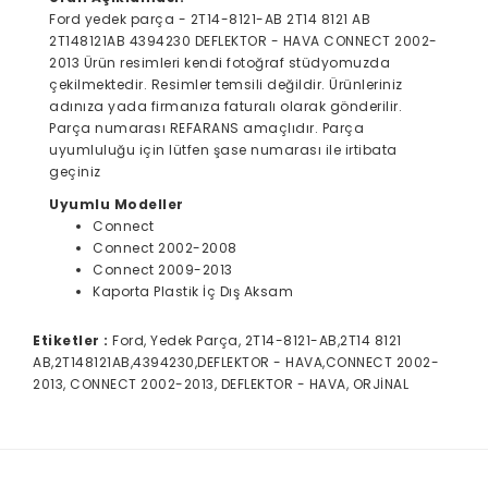
Ford yedek parça - 2T14-8121-AB 2T14 8121 AB
2T148121AB 4394230 DEFLEKTOR - HAVA CONNECT 2002-
2013 Ürün resimleri kendi fotoğraf stüdyomuzda
çekilmektedir. Resimler temsili değildir. Ürünleriniz
adınıza yada firmanıza faturalı olarak gönderilir.
Parça numarası REFARANS amaçlıdır. Parça
uyumluluğu için lütfen şase numarası ile irtibata
geçiniz
Uyumlu Modeller
Connect
Connect 2002-2008
Connect 2009-2013
Kaporta Plastik İç Dış Aksam
Etiketler :
Ford, Yedek Parça, 2T14-8121-AB,2T14 8121
AB,2T148121AB,4394230,DEFLEKTOR - HAVA,CONNECT 2002-
2013, CONNECT 2002-2013, DEFLEKTOR - HAVA, ORJİNAL