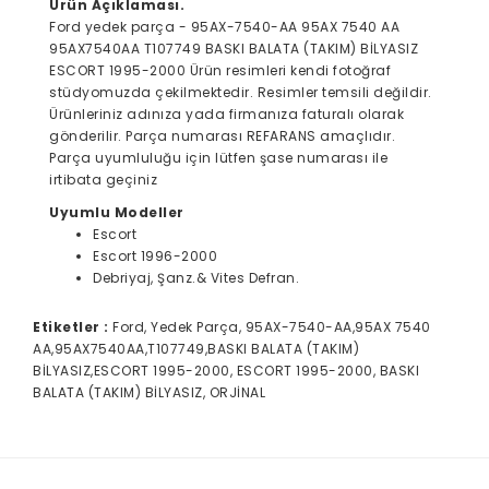
Ürün Açıklaması.
Ford yedek parça - 95AX-7540-AA 95AX 7540 AA
95AX7540AA T107749 BASKI BALATA (TAKIM) BİLYASIZ
ESCORT 1995-2000 Ürün resimleri kendi fotoğraf
stüdyomuzda çekilmektedir. Resimler temsili değildir.
Ürünleriniz adınıza yada firmanıza faturalı olarak
gönderilir. Parça numarası REFARANS amaçlıdır.
Parça uyumluluğu için lütfen şase numarası ile
irtibata geçiniz
Uyumlu Modeller
Escort
Escort 1996-2000
Debriyaj, Şanz.& Vites Defran.
Etiketler :
Ford, Yedek Parça, 95AX-7540-AA,95AX 7540
AA,95AX7540AA,T107749,BASKI BALATA (TAKIM)
BİLYASIZ,ESCORT 1995-2000, ESCORT 1995-2000, BASKI
BALATA (TAKIM) BİLYASIZ, ORJİNAL