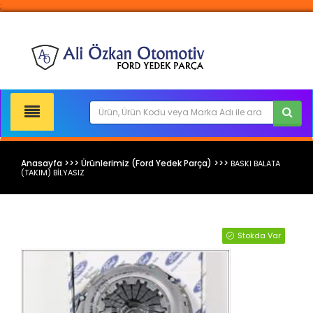
;
Anasayfa >>> Ürünlerimiz (Ford Yedek Parça) >>>
BASKI BALATA
(TAKIM) BİLYASIZ
Ford Yedek Parça
Stokda Var