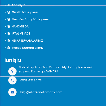
Anasayfa
Gizlilik Sözleşmesi
Mesafeli Satış Sözleşmesi
HAKKIMIZDA
İPTAL VE İADE
HESAP NUMARALARIMIZ
Hesap Numaralarımız
İLETİŞİM
Bahçekapı Mah San Cad no: 24/12 Yahşi İş merkezi
şaşmaz Etimesgut/ANKARA
0538 491 36 73
bilgi@aliozkanotomotiv.com