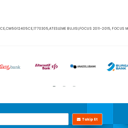
E,CM5G12405CE,1770305,ATESLEME BUJISI,FOCUS 2011-2015, FOCUS M
Takip Et