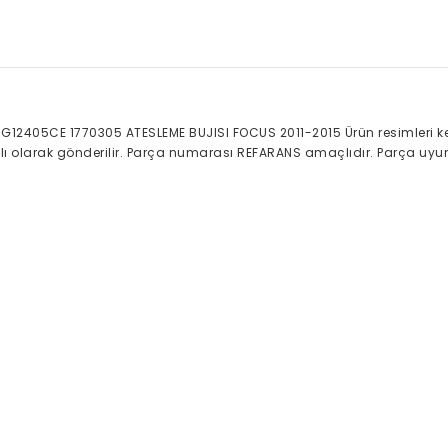
405CE 1770305 ATESLEME BUJISI FOCUS 2011-2015 Ürün resimleri ken
ralı olarak gönderilir. Parça numarası REFARANS amaçlıdır. Parça uyum