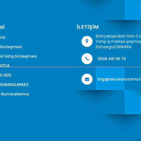
al
İLETİŞİM
Bahçekapı Mah San Cad
yfa
Yahşi İş merkezi şaşma
k Sözleşmesi
Etimesgut/ANKARA
li Satış Sözleşmesi
0538 491 36 73
MIZDA
VE İADE
bilgi@aliozkanotomot
 NUMARALARIMIZ
 Numaralarımız