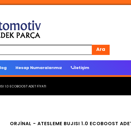
Ara
log
Hesap Numaralarımız
İletişim
ISI 1.0 ECOBOOST ADET FİYATI
ORJİNAL -
ATESLEME BUJISI 1.0 ECOBOOST ADET