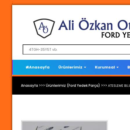
;
Anasayfa
Ürünlerimiz
Kurumsal
B
Anasayfa >>> Ürünlerimiz (Ford Yedek Parça) >>>
ATESLEME BUJ
Ford Yedek Parça