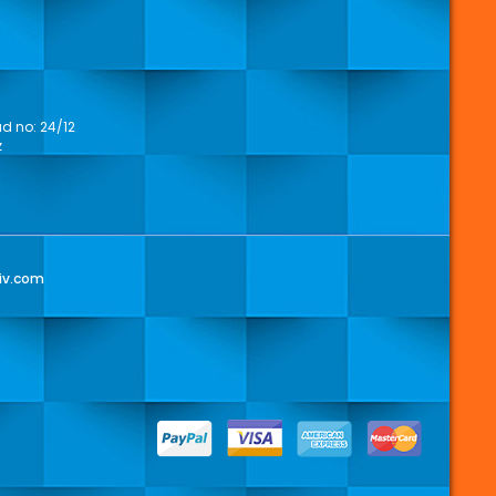
 no: 24/12
z
iv.com