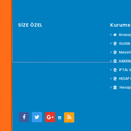
SİZE ÖZEL
Kurums
Anasa
Gizlili
Mesafe
HAKKI
İPTAL 
HESAP
Hesap