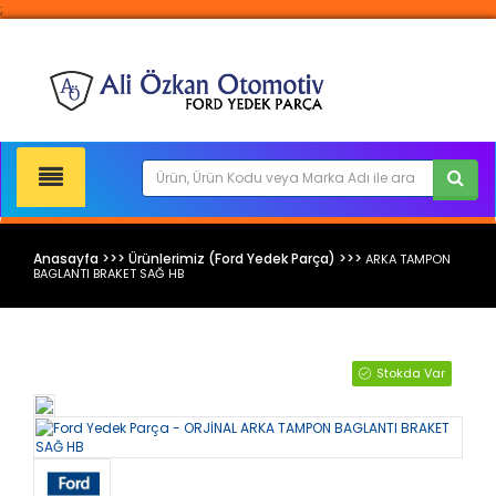
;
Anasayfa >>> Ürünlerimiz (Ford Yedek Parça) >>>
ARKA TAMPON
BAGLANTI BRAKET SAĞ HB
Ford Yedek Parça
Stokda Var