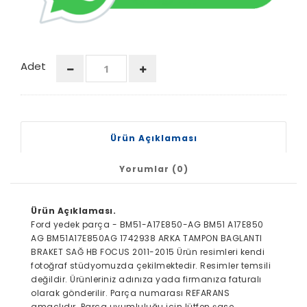
Adet
Ürün Açıklaması
Yorumlar (0)
Ürün Açıklaması.
Ford yedek parça - BM51-A17E850-AG BM51 A17E850
AG BM51A17E850AG 1742938 ARKA TAMPON BAGLANTI
BRAKET SAĞ HB FOCUS 2011-2015 Ürün resimleri kendi
fotoğraf stüdyomuzda çekilmektedir. Resimler temsili
değildir. Ürünleriniz adınıza yada firmanıza faturalı
olarak gönderilir. Parça numarası REFARANS
amaçlıdır. Parça uyumluluğu için lütfen şase