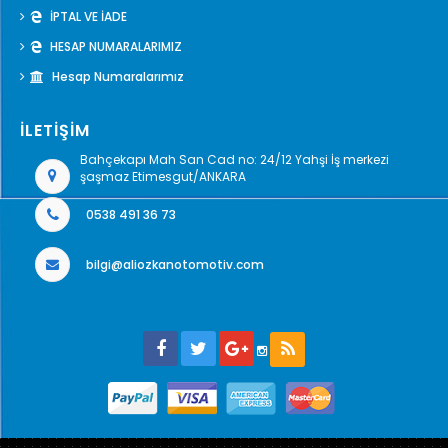
İPTAL VE İADE
HESAP NUMARALARIMIZ
Hesap Numaralarımız
İLETİŞİM
Bahçekapı Mah San Cad no: 24/12 Yahşi İş merkezi
şaşmaz Etimesgut/ANKARA
0538 491 36 73
bilgi@aliozkanotomotiv.com