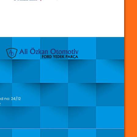
 no: 24/12
z