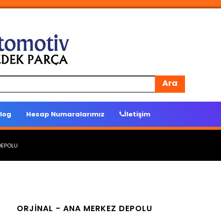
Ara
log
Hesap Numaralarımız
İletişim
DEPOLU
ORJİNAL -
ANA MERKEZ DEPOLU