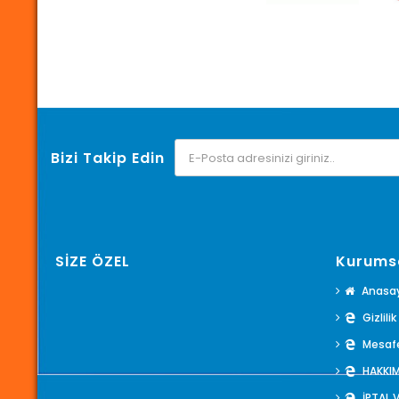
Bizi Takip Edin
SİZE ÖZEL
Kurums
Anasa
Gizlili
Mesafe
HAKKI
İPTAL 