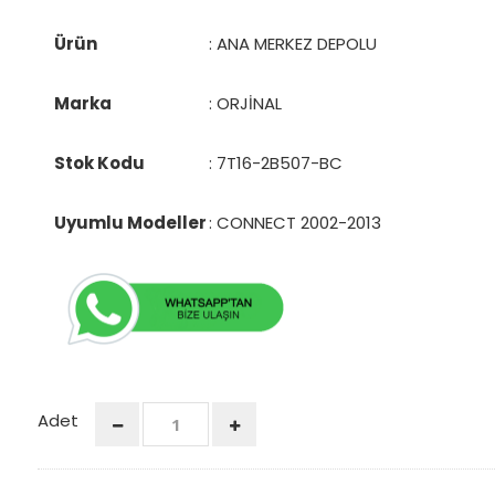
Ürün
: ANA MERKEZ DEPOLU
Marka
: ORJİNAL
Stok Kodu
:
7T16-2B507-BC
Uyumlu Modeller
: CONNECT 2002-2013
Adet