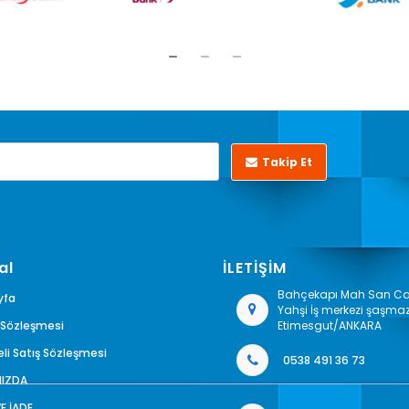
Takip Et
al
İLETİŞİM
Bahçekapı Mah San Cad
yfa
Yahşi İş merkezi şaşma
k Sözleşmesi
Etimesgut/ANKARA
li Satış Sözleşmesi
0538 491 36 73
MIZDA
VE İADE