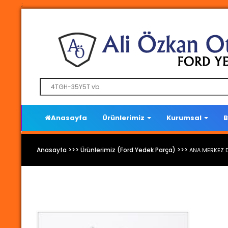
;
Anasayfa
Ürünlerimiz
Kurumsal
B
Anasayfa >>> Ürünlerimiz (Ford Yedek Parça) >>>
ANA MERKEZ 
Ford Yedek Parça