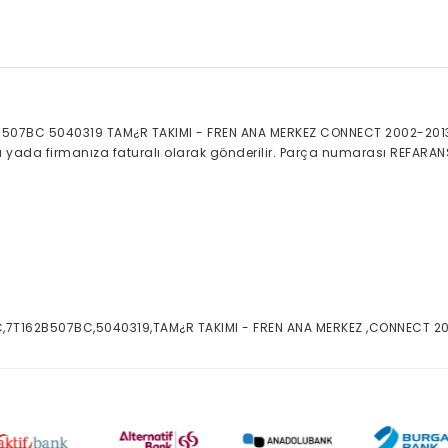
507BC 5040319 TAM¿R TAKIMI - FREN ANA MERKEZ CONNECT 2002-2013 
nıza yada firmanıza faturalı olarak gönderilir. Parça numarası REFAR
C,7T162B507BC,5040319,TAM¿R TAKIMI - FREN ANA MERKEZ ,CONNECT 20