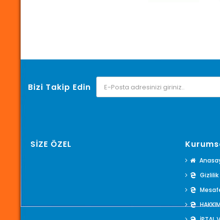
Bizi Takip Edin
SİZE ÖZEL
Kurums
Anasa
Gizlili
Mesafe
HAKKI
İPTAL 