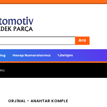
Ara
log
Hesap Numaralarımız
İletişim
PLE
ORJİNAL -
ANAHTAR KOMPLE