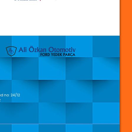
 no: 24/12
z