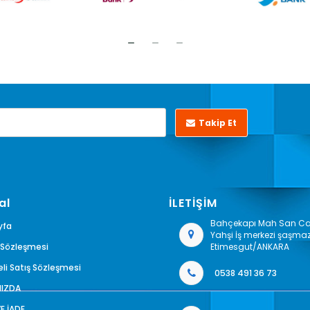
Takip Et
al
İLETİŞİM
Bahçekapı Mah San Cad
yfa
Yahşi İş merkezi şaşma
k Sözleşmesi
Etimesgut/ANKARA
li Satış Sözleşmesi
0538 491 36 73
MIZDA
VE İADE