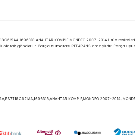
18C621AA 1696318 ANAHTAR KOMPLE MONDEO 2007-2014 Ürün resimleri 
ralı olarak gönderilir. Parça numarası REFARANS amaçlıdır. Parça uyum
 AA,BS7T18C621AA,1696318,ANAHTAR KOMPLE,MONDEO 2007-2014, MONDE