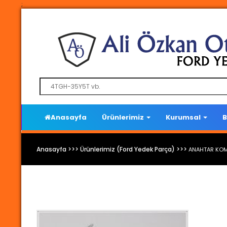
;
Anasayfa
Ürünlerimiz
Kurumsal
B
Anasayfa >>> Ürünlerimiz (Ford Yedek Parça) >>>
ANAHTAR KOM
Ford Yedek Parça