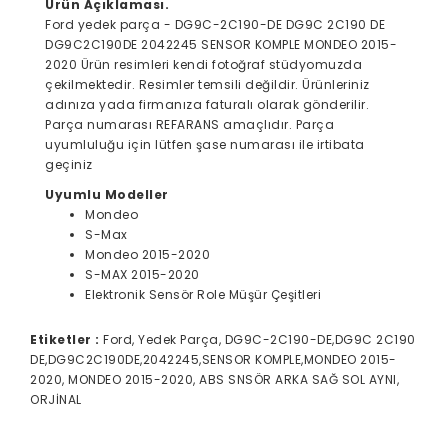
Ürün Açıklaması.
Ford yedek parça - DG9C-2C190-DE DG9C 2C190 DE
DG9C2C190DE 2042245 SENSOR KOMPLE MONDEO 2015-
2020 Ürün resimleri kendi fotoğraf stüdyomuzda
çekilmektedir. Resimler temsili değildir. Ürünleriniz
adınıza yada firmanıza faturalı olarak gönderilir.
Parça numarası REFARANS amaçlıdır. Parça
uyumluluğu için lütfen şase numarası ile irtibata
geçiniz
Uyumlu Modeller
Mondeo
S-Max
Mondeo 2015-2020
S-MAX 2015-2020
Elektronik Sensör Role Müşür Çeşitleri
Etiketler :
Ford, Yedek Parça, DG9C-2C190-DE,DG9C 2C190
DE,DG9C2C190DE,2042245,SENSOR KOMPLE,MONDEO 2015-
2020, MONDEO 2015-2020, ABS SNSÖR ARKA SAĞ SOL AYNI,
ORJİNAL