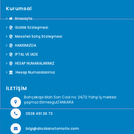
Kurumsal
Anasayfa
Gizlilik Sözleşmesi
Mesafeli Satış Sözleşmesi
HAKKIMIZDA
İPTAL VE İADE
HESAP NUMARALARIMIZ
Hesap Numaralarımız
İLETİŞİM
Bahçekapı Mah San Cad no: 24/12 Yahşi İş merkezi
şaşmaz Etimesgut/ANKARA
0538 491 36 73
bilgi@aliozkanotomotiv.com