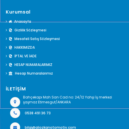
Kurumsal
Anasayfa
Gizlilik Sözleşmesi
Mesafeli Satış Sözleşmesi
HAKKIMIZDA
İPTAL VE İADE
HESAP NUMARALARIMIZ
Hesap Numaralarımız
İLETİŞİM
Bahçekapı Mah San Cad no: 24/12 Yahşi İş merkezi
şaşmaz Etimesgut/ANKARA
0538 491 36 73
bilgi@aliozkanotomotiv.com