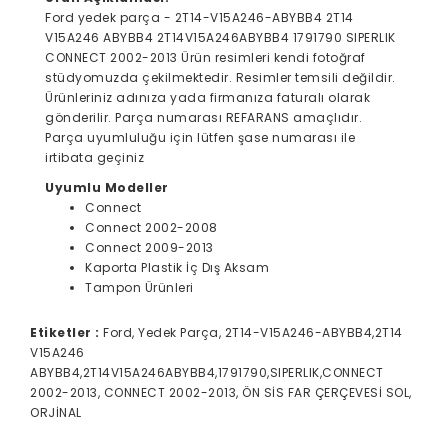
Ford yedek parça - 2T14-V15A246-ABYBB4 2T14
V15A246 ABYBB4 2T14V15A246ABYBB4 1791790 SIPERLIK
CONNECT 2002-2013 Ürün resimleri kendi fotoğraf
stüdyomuzda çekilmektedir. Resimler temsili değildir.
Ürünleriniz adınıza yada firmanıza faturalı olarak
gönderilir. Parça numarası REFARANS amaçlıdır.
Parça uyumluluğu için lütfen şase numarası ile
irtibata geçiniz
Uyumlu Modeller
Connect
Connect 2002-2008
Connect 2009-2013
Kaporta Plastik İç Dış Aksam
Tampon Ürünleri
Etiketler :
Ford, Yedek Parça, 2T14-V15A246-ABYBB4,2T14
V15A246
ABYBB4,2T14V15A246ABYBB4,1791790,SIPERLIK,CONNECT
2002-2013, CONNECT 2002-2013, ÖN SİS FAR ÇERÇEVESİ SOL,
ORJİNAL