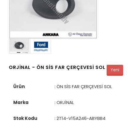
ORJİNAL -
ÖN SİS FAR ÇERÇEVESİ SOL
Yeni
Ürün
: ÖN SİS FAR ÇERÇEVESİ SOL
Marka
: ORJİNAL
Stok Kodu
:
2T14-V15A246-ABYBB4