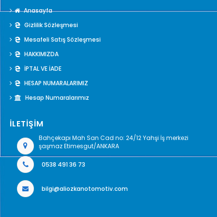
Anasayfa
Gizlilik Sözleşmesi
Mesafeli Satış Sözleşmesi
HAKKIMIZDA
İPTAL VE İADE
HESAP NUMARALARIMIZ
Hesap Numaralarımız
İLETİŞİM
Bahçekapı Mah San Cad no: 24/12 Yahşi İş merkezi
şaşmaz Etimesgut/ANKARA
0538 491 36 73
bilgi@aliozkanotomotiv.com