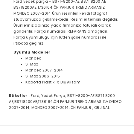
Ford yedek parça - BS71-8200-AE BS71 8200 AE
BS718200AE 1736164 ÖN PANJUR TREND ARMASIZ
MONDEO 2007-2014 Ürün resimleri kendi fotoğraf
stüdyomuzda çekilmektedir. Resimler temsili değildir.
Ürünleriniz adınıza yada firmanıza faturalı olarak
gönderilir. Parça numarası REFARANS amaçlıdır.
Parça uyumluluğu için lütfen şase numarası ile
irtibata geçiniz
Uyumlu Modeller
Mondeo
S-Max
Mondeo 2007-2014
S-Max 2006-2015
Kaporta Plastik İç Dış Aksam
Etiketler :
Ford, Yedek Parça, BS71-8200-AE,BS71 8200
AE,BS718200AE,1736164,ÖN PANJUR TREND ARMASIZ,MONDEO
2007-2014, MONDEO 2007-2014, ÖN PANJUR , ORJİNAL