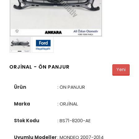
ORJİNAL -
ÖN PANJUR
Yeni
Ürün
: ÖN PANJUR
Marka
: ORJİNAL
Stok Kodu
:
BS71-8200-AE
Uyumlu Modeller
: MONDEO 2007-2014