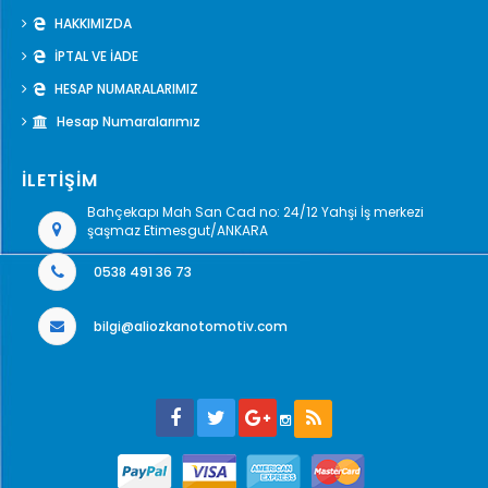
HAKKIMIZDA
İPTAL VE İADE
HESAP NUMARALARIMIZ
Hesap Numaralarımız
İLETİŞİM
Bahçekapı Mah San Cad no: 24/12 Yahşi İş merkezi
şaşmaz Etimesgut/ANKARA
0538 491 36 73
bilgi@aliozkanotomotiv.com