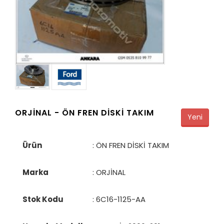
ORJİNAL -
ÖN FREN DİSKİ TAKIM
Yeni
Ürün
: ÖN FREN DİSKİ TAKIM
Marka
: ORJİNAL
Stok Kodu
:
6C16-1125-AA